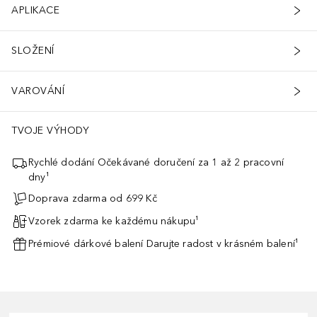
APLIKACE
SLOŽENÍ
VAROVÁNÍ
TVOJE VÝHODY
Rychlé dodání Očekávané doručení za 1 až 2 pracovní
dny¹
Doprava zdarma od 699 Kč
Vzorek zdarma ke každému nákupu¹
Prémiové dárkové balení Darujte radost v krásném balení¹