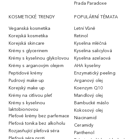
Prada Paradoxe
KOSMETICKÉ TRENDY
POPULÁRNÍ TÉMATA
Veganská kosmetika
Letní Vůně
Korejská kosmetika
Retinol
Korejská skincare
Kyselina mléčná
Krémy s glycerinem
Kyselina salicylová
Krémy s kyselinou glykolovou
Kyselina azelaová
Krémy s arganovým olejem
AHA kyseliny
Peptidové krémy
Enzymatický peeling
Pudrový make-up
Arganový olej
Korejský make up
Koenzym Q10
Krémy na citlivou pleť
Mandlový olej
Krémy s kyselinou
Bambucké máslo
laktobionovou
Kokosový olej
Pleťové krémy bez parfemace
Niacinamid
Pleťová tonika bez alkoholu
Ceramidy
Rozjasňující pleťová séra
Panthenol
Pleťová séra proti