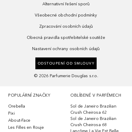
Alternativní řešení sporů
Všeobecné obchodní podmínky
Zpracování osobních údajů
Obecná pravidla spotřebitelské soutěže
Nastavení ochrany osobních údajů
ODSTOUPENÍ OD SMLOUVY
©
2026
Parfumerie Douglas s.r.o.
POPULÁRNÍ ZNAČKY
OBLÍBENÉ V PARFÉMECH
Orebella
Sol de Janeiro Brazilian
Crush Cheirosa 62
Pixi
Sol de Janeiro Brazilian
About-Face
Crush Cheirosa 68
Les Filles en Rouje
Lancôme La Vie Est Belle