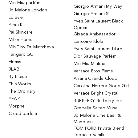
Miu Miu parfém
Giorgio Armani My Way
Jo Malone London
Giorgio Armani Sì
Lolavie
Yves Saint Laurent Black
Alma K
Opium
Pai Skincare
Gisada Ambassador
Miller Harris
Lancôme Idôle
MINT by Dr. Mintcheva
Yves Saint Laurent Libre
Tangent GC
Dior Sauvage Parfém
Elemis
Miu Miu Miutine
3LAB
Versace Eros Flame
By Eloise
Ariana Grande Cloud
This Works
Carolina Herrera Good Girl
The Ordinary
Versace Bright Crystal
YEAZ
BURBERRY Burberry Her
Morphe
Orebella Salted Muse
Creed parfém
Jo Malone Lime Basil &
Mandarin
TOM FORD Private Blend
Tobacco Vanille