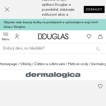
[navigation.slideout.screenreader]
aplikaci Douglas a
pravidelně získávejte
ZOBRAZIT
exkluzivní akce a
slevy
Objevte naše beauty služby na prodejnách a vychutnejte si svojí chvíli
krásy v Douglas.
Domů
K mému se
Otevřít menu
K mému účtu
Do 
Menu
Vraťte se
Proveďte vyhledávání
Homepage
Obličej
Čištění a odličování
Pleťové vody
Dermalogi