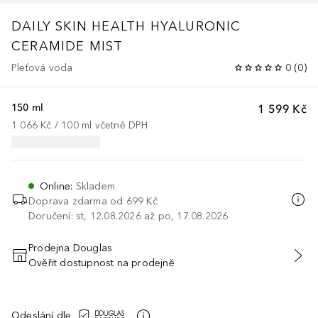
DAILY SKIN HEALTH
HYALURONIC
CERAMIDE MIST
Pleťová voda
0
(
0
)
150 ml
1 599 Kč
1 066 Kč
 / 
100
ml
včetně DPH
Online
:
Skladem
Doprava zdarma od 699 Kč
Doručení: st, 12.08.2026 až po, 17.08.2026
Prodejna Douglas
Ověřit dostupnost na prodejně
PŘIDAT DO KOŠÍKU
Odeslání dle