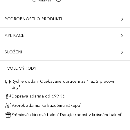
PODROBNOSTI O PRODUKTU
APLIKACE
SLOŽENÍ
TVOJE VÝHODY
Rychlé dodání Očekávané doručení za 1 až 2 pracovní
dny¹
Doprava zdarma od 699 Kč
Vzorek zdarma ke každému nákupu¹
Prémiové dárkové balení Darujte radost v krásném balení¹