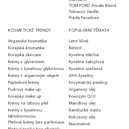
TOM FORD Private Blend
Tobacco Vanille
Prada Paradoxe
KOSMETICKÉ TRENDY
POPULÁRNÍ TÉMATA
Veganská kosmetika
Letní Vůně
Korejská kosmetika
Retinol
Korejská skincare
Kyselina mléčná
Krémy s glycerinem
Kyselina salicylová
Krémy s kyselinou glykolovou
Kyselina azelaová
Krémy s arganovým olejem
AHA kyseliny
Peptidové krémy
Enzymatický peeling
Pudrový make-up
Arganový olej
Korejský make up
Koenzym Q10
Krémy na citlivou pleť
Mandlový olej
Krémy s kyselinou
Bambucké máslo
laktobionovou
Kokosový olej
Pleťové krémy bez parfemace
Niacinamid