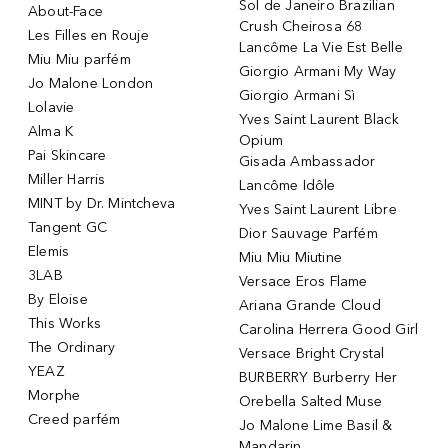
Sol de Janeiro Brazilian
About-Face
Crush Cheirosa 68
Les Filles en Rouje
Lancôme La Vie Est Belle
Miu Miu parfém
Giorgio Armani My Way
Jo Malone London
Giorgio Armani Sì
Lolavie
Yves Saint Laurent Black
Alma K
Opium
Pai Skincare
Gisada Ambassador
Miller Harris
Lancôme Idôle
MINT by Dr. Mintcheva
Yves Saint Laurent Libre
Tangent GC
Dior Sauvage Parfém
Elemis
Miu Miu Miutine
3LAB
Versace Eros Flame
By Eloise
Ariana Grande Cloud
This Works
Carolina Herrera Good Girl
The Ordinary
Versace Bright Crystal
YEAZ
BURBERRY Burberry Her
Morphe
Orebella Salted Muse
Creed parfém
Jo Malone Lime Basil &
Mandarin