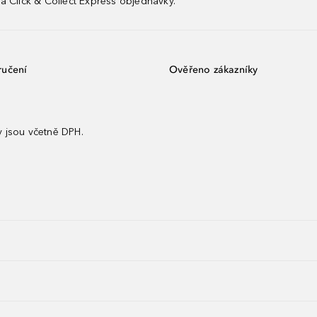
a Click & Collect Express objednávky.
ručení
Ověřeno zákazníky
 jsou včetně DPH.