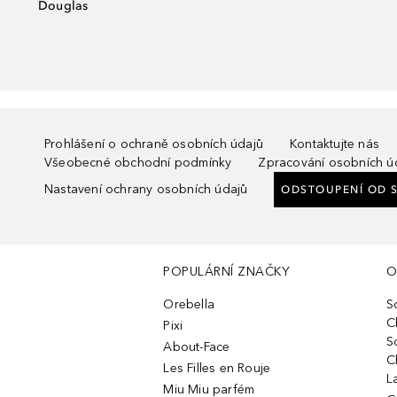
Douglas
Prohlášení o ochraně osobních údajů
Kontaktujte nás
Všeobecné obchodní podmínky
Zpracování osobních ú
Nastavení ochrany osobních údajů
ODSTOUPENÍ OD 
POPULÁRNÍ ZNAČKY
O
Orebella
S
C
Pixi
S
About-Face
C
Les Filles en Rouje
L
Miu Miu parfém