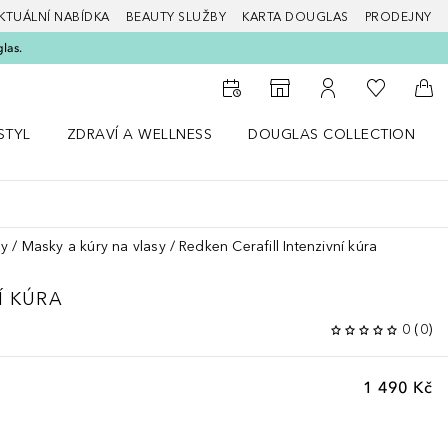
KTUÁLNÍ NABÍDKA
BEAUTY SLUŽBY
KARTA DOUGLAS
PRODEJNY
glas.
K mému se
K vyhledávači prodejen
K mému účtu
Do 
STYL
ZDRAVÍ A WELLNESS
DOUGLAS COLLECTION
bídku Životní styl
Otevřít nabídku Zdraví a wellness
Otevřít nabídku Douglas Colle
sy
Masky a kúry na vlasy
Redken Cerafill Intenzivní kúra
Í KÚRA
0
(
0
)
1 490 Kč