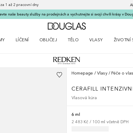
 1 až 2 pracovní dny
A
vte naše beauty služby na prodejnách a vychutnejte si svojí chvíli krásy v Dou
Domů
MY
LÍČENÍ
OBLIČEJ
TĚLO
VLASY
ŽIVOTNÍ 
ČKY
 nabídku Parfémy
Otevřít nabídku Líčení
Otevřít nabídku Obličej
Otevřít nabídku Tělo
Otevřít nabídku Vlasy
Otevřít na
Homepage
Vlasy
Péče o vla
CERAFILL
INTENZIVN
Vlasová kúra
6 ml
2 483 Kč
 / 
100
ml
včetně DPH