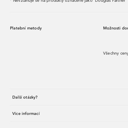
Nevztahuje se na produkty označené jako "Douglas Partner" 
¹
Platební metody
Možnosti do
Všechny ceny
Další otázky?
Více informací