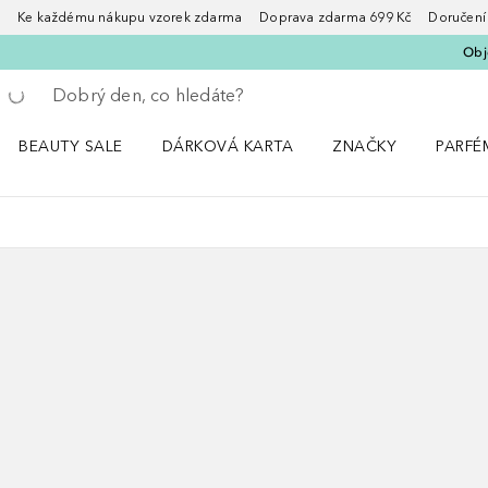
Ke každému nákupu vzorek zdarma Doprava zdarma 699 Kč Doručení za
Obje
Vraťte se
Proveďte vyhledávání
BEAUTY SALE
DÁRKOVÁ KARTA
ZNAČKY
PARFÉ
Otevřít nabídku BEAUTY SALE
Otevřít nabídku ZNA
Otevřít