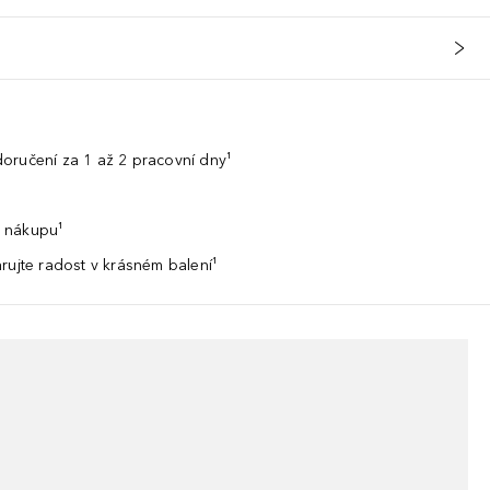
oručení za 1 až 2 pracovní dny¹
 nákupu¹
rujte radost v krásném balení¹