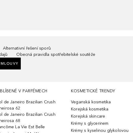
Alternativní řešení sporů
dajů
Obecná pravidla spotřebitelské soutěže
SMLOUVY
BLÍBENÉ V PARFÉMECH
KOSMETICKÉ TRENDY
ol de Janeiro Brazilian Crush
Veganská kosmetika
heirosa 62
Korejská kosmetika
ol de Janeiro Brazilian Crush
Korejská skincare
heirosa 68
Krémy s glycerinem
ancôme La Vie Est Belle
Krémy s kyselinou glykolovou