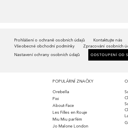
Prohlášení o ochraně osobních údajů
Kontaktujte nás
Všeobecné obchodní podmínky
Zpracování osobních ú
Nastavení ochrany osobních údajů
ODSTOUPENÍ OD 
POPULÁRNÍ ZNAČKY
O
Orebella
S
C
Pixi
S
About-Face
C
Les Filles en Rouje
L
Miu Miu parfém
G
Jo Malone London