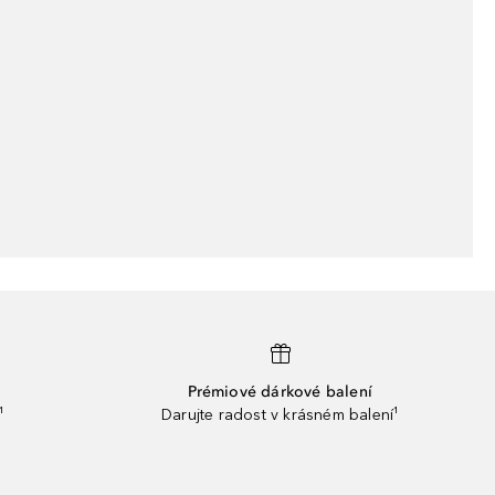
Prémiové dárkové balení
¹
Darujte radost v krásném balení¹