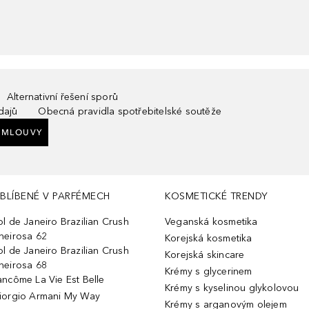
Alternativní řešení sporů
dajů
Obecná pravidla spotřebitelské soutěže
SMLOUVY
BLÍBENÉ V PARFÉMECH
KOSMETICKÉ TRENDY
ol de Janeiro Brazilian Crush
Veganská kosmetika
heirosa 62
Korejská kosmetika
ol de Janeiro Brazilian Crush
Korejská skincare
heirosa 68
Krémy s glycerinem
ancôme La Vie Est Belle
Krémy s kyselinou glykolovou
iorgio Armani My Way
Krémy s arganovým olejem