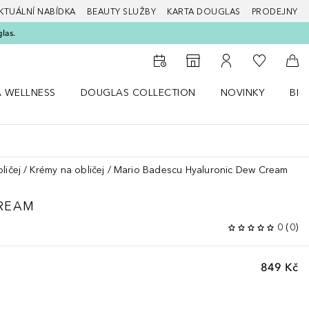
KTUÁLNÍ NABÍDKA
BEAUTY SLUŽBY
KARTA DOUGLAS
PRODEJNY
glas.
K mému se
K vyhledávači prodejen
K mému účtu
Do 
A WELLNESS
DOUGLAS COLLECTION
NOVINKY
BEA
abídku Zdraví a wellness
Otevřít nabídku Douglas Collection
Otevřít nabídku N
Ote
ličej
Krémy na obličej
Mario Badescu Hyaluronic Dew Cream
REAM
0
(
0
)
849 Kč