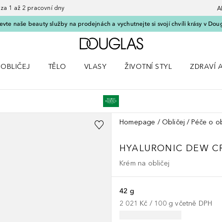
 1 až 2 pracovní dny
A
vte naše beauty služby na prodejnách a vychutnejte si svojí chvíli krásy v Dou
Domů
OBLIČEJ
TĚLO
VLASY
ŽIVOTNÍ STYL
ZDRAVÍ 
dku Líčení
Otevřít nabídku Obličej
Otevřít nabídku Tělo
Otevřít nabídku Vlasy
Otevřít nabídku Životní styl
Otevřít n
Homepage
Obličej
Péče o ob
HYALURONIC DEW C
Krém na obličej
42 g
2 021 Kč
 / 
100
g
včetně DPH