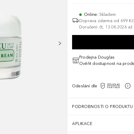
Online
:
Skladem
Doprava zdarma od 699 Kč
Doručení: čt, 13.08.2026 až
Prodejna Douglas
Ověřit dostupnost na prod
Odeslání dle
PODROBNOSTI O PRODUKTU
APLIKACE