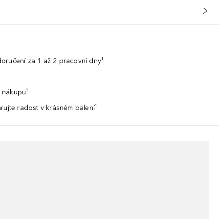
oručení za 1 až 2 pracovní dny¹
 nákupu¹
rujte radost v krásném balení¹