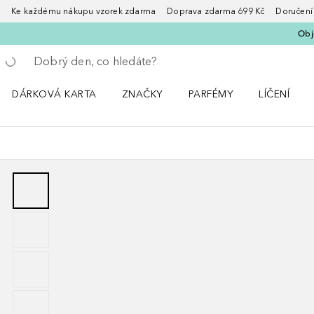
Ke každému nákupu vzorek zdarma Doprava zdarma 699 Kč Doručení za
Obje
Vraťte se
Proveďte vyhledávání
DÁRKOVÁ KARTA
ZNAČKY
PARFÉMY
LÍČENÍ
Otevřít nabídku ZNAČKY
Otevřít nabídku Parfémy
Otevřít nabí