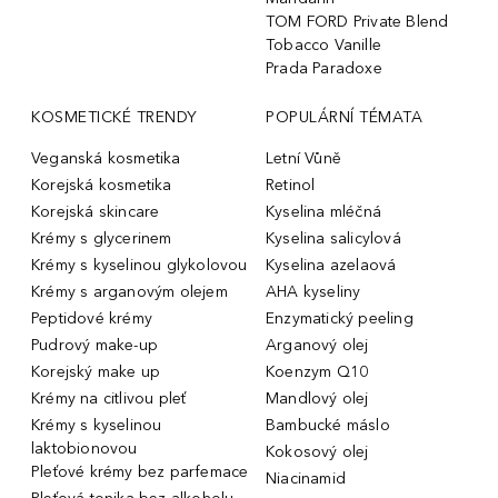
TOM FORD Private Blend
Tobacco Vanille
Prada Paradoxe
KOSMETICKÉ TRENDY
POPULÁRNÍ TÉMATA
Veganská kosmetika
Letní Vůně
Korejská kosmetika
Retinol
Korejská skincare
Kyselina mléčná
Krémy s glycerinem
Kyselina salicylová
Krémy s kyselinou glykolovou
Kyselina azelaová
Krémy s arganovým olejem
AHA kyseliny
Peptidové krémy
Enzymatický peeling
Pudrový make-up
Arganový olej
Korejský make up
Koenzym Q10
Krémy na citlivou pleť
Mandlový olej
Krémy s kyselinou
Bambucké máslo
laktobionovou
Kokosový olej
Pleťové krémy bez parfemace
Niacinamid