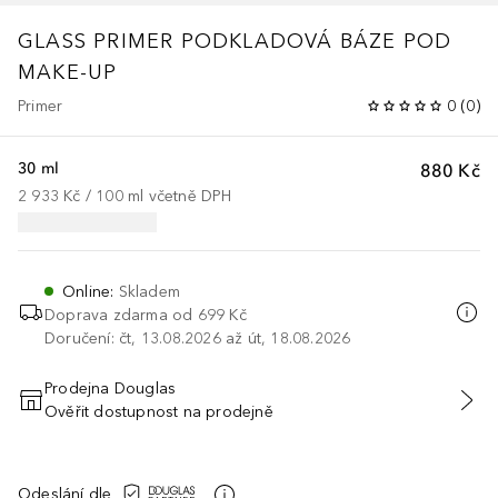
GLASS PRIMER PODKLADOVÁ BÁZE POD
MAKE-UP
Primer
0
(
0
)
30 ml
880 Kč
2 933 Kč
 / 
100
ml
včetně DPH
Online
:
Skladem
Doprava zdarma od 699 Kč
Doručení: čt, 13.08.2026 až út, 18.08.2026
Prodejna Douglas
Ověřit dostupnost na prodejně
PŘIDAT DO KOŠÍKU
Odeslání dle