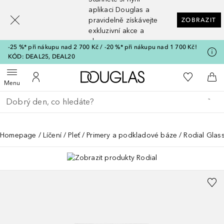
[navigation.slideout.screenreader]
aplikaci Douglas a
pravidelně získávejte
ZOBRAZIT
exkluzivní akce a
slevy
-25 %* při nákupu nad 2 700 Kč / -20 %* při nákupu nad 1 700 Kč!
KÓD: DEAL25, DEAL20
Domů
K mému se
Otevřít menu
K mému účtu
Do 
Menu
Vraťte se
Proveďte vyhledávání
Homepage
Líčení
Pleť
Primery a podkladové báze
Rodial Glas