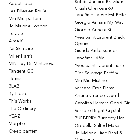
Sol de Janeiro Brazilian
About-Face
Crush Cheirosa 68
Les Filles en Rouje
Lancôme La Vie Est Belle
Miu Miu parfém
Giorgio Armani My Way
Jo Malone London
Giorgio Armani Sì
Lolavie
Yves Saint Laurent Black
Alma K
Opium
Pai Skincare
Gisada Ambassador
Miller Harris
Lancôme Idôle
MINT by Dr. Mintcheva
Yves Saint Laurent Libre
Tangent GC
Dior Sauvage Parfém
Elemis
Miu Miu Miutine
3LAB
Versace Eros Flame
By Eloise
Ariana Grande Cloud
This Works
Carolina Herrera Good Girl
The Ordinary
Versace Bright Crystal
YEAZ
BURBERRY Burberry Her
Morphe
Orebella Salted Muse
Creed parfém
Jo Malone Lime Basil &
Mandarin