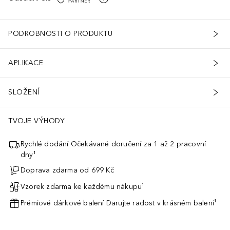
PODROBNOSTI O PRODUKTU
APLIKACE
SLOŽENÍ
TVOJE VÝHODY
Rychlé dodání Očekávané doručení za 1 až 2 pracovní
dny¹
Doprava zdarma od 699 Kč
Vzorek zdarma ke každému nákupu¹
Prémiové dárkové balení Darujte radost v krásném balení¹