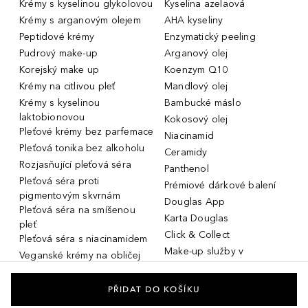
Krémy s kyselinou glykolovou
Kyselina azelaová
Krémy s arganovým olejem
AHA kyseliny
Peptidové krémy
Enzymatický peeling
Pudrový make-up
Arganový olej
Korejský make up
Koenzym Q10
Krémy na citlivou pleť
Mandlový olej
Krémy s kyselinou
Bambucké máslo
laktobionovou
Kokosový olej
Pleťové krémy bez parfemace
Niacinamid
Pleťová tonika bez alkoholu
Ceramidy
Rozjasňující pleťová séra
Panthenol
Pleťová séra proti
Prémiové dárkové balení
pigmentovým skvrnám
Douglas App
Pleťová séra na smíšenou
Karta Douglas
pleť
Click & Collect
Pleťová séra s niacinamidem
Make-up služby v
Veganské krémy na obličej
parfumeriích Douglas
Miniatury parfémů, cestovní
Služby v prodejnách Douglas
flakony
PŘIDAT DO KOŠÍKU
Kosmetika na rozšířené póry