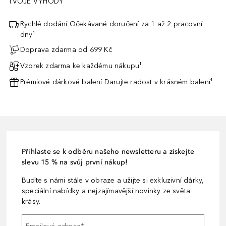
TVOJE VÝHODY
Rychlé dodání Očekávané doručení za 1 až 2 pracovní
dny¹
Doprava zdarma od 699 Kč
Vzorek zdarma ke každému nákupu¹
Prémiové dárkové balení Darujte radost v krásném balení¹
Přihlaste se k odběru našeho newsletteru a získejte
slevu 15 % na svůj první nákup!
Buďte s námi stále v obraze a užijte si exkluzivní dárky,
speciální nabídky a nejzajímavější novinky ze světa
krásy.