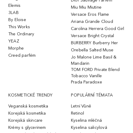
Dior Sauvage Parfém
Elemis
Miu Miu Miutine
3LAB
Versace Eros Flame
By Eloise
Ariana Grande Cloud
This Works
Carolina Herrera Good Girl
The Ordinary
Versace Bright Crystal
YEAZ
BURBERRY Burberry Her
Morphe
Orebella Salted Muse
Creed parfém
Jo Malone Lime Basil &
Mandarin
TOM FORD Private Blend
Tobacco Vanille
Prada Paradoxe
KOSMETICKÉ TRENDY
POPULÁRNÍ TÉMATA
Veganská kosmetika
Letní Vůně
Korejská kosmetika
Retinol
Korejská skincare
Kyselina mléčná
Krémy s glycerinem
Kyselina salicylová