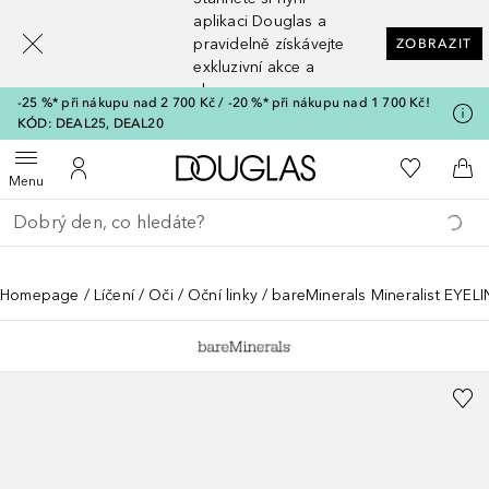
[navigation.slideout.screenreader]
aplikaci Douglas a
pravidelně získávejte
ZOBRAZIT
exkluzivní akce a
slevy
-25 %* při nákupu nad 2 700 Kč / -20 %* při nákupu nad 1 700 Kč!
KÓD: DEAL25, DEAL20
Domů
K mému se
Otevřít menu
K mému účtu
Do 
Menu
Vraťte se
Proveďte vyhledávání
Homepage
Líčení
Oči
Oční linky
bareMinerals Mineralist EYEL