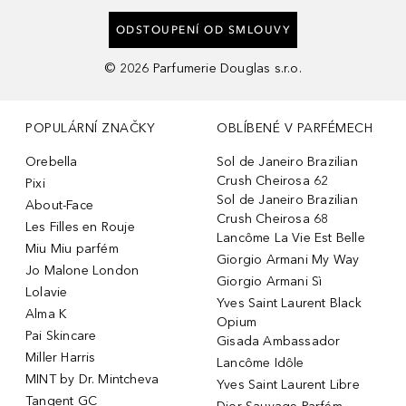
ODSTOUPENÍ OD SMLOUVY
©
2026
Parfumerie Douglas s.r.o.
POPULÁRNÍ ZNAČKY
OBLÍBENÉ V PARFÉMECH
Orebella
Sol de Janeiro Brazilian
Crush Cheirosa 62
Pixi
Sol de Janeiro Brazilian
About-Face
Crush Cheirosa 68
Les Filles en Rouje
Lancôme La Vie Est Belle
Miu Miu parfém
Giorgio Armani My Way
Jo Malone London
Giorgio Armani Sì
Lolavie
Yves Saint Laurent Black
Alma K
Opium
Pai Skincare
Gisada Ambassador
Miller Harris
Lancôme Idôle
MINT by Dr. Mintcheva
Yves Saint Laurent Libre
Tangent GC