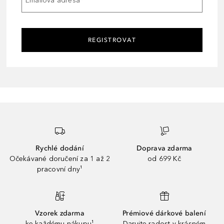
Emailová adresa
*
REGISTROVAT
Rychlé dodání
Doprava zdarma
Očekávané doručení za 1 až 2
od 699 Kč
pracovní dny¹
Vzorek zdarma
Prémiové dárkové balení
ke každému nákupu¹
Darujte radost v krásném