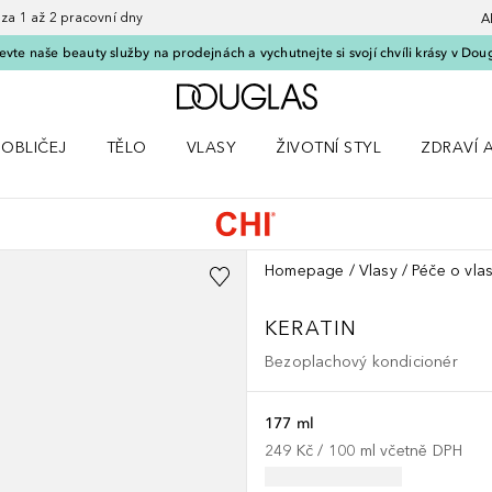
 1 až 2 pracovní dny
A
vte naše beauty služby na prodejnách a vychutnejte si svojí chvíli krásy v Dou
Domů
OBLIČEJ
TĚLO
VLASY
ŽIVOTNÍ STYL
ZDRAVÍ 
dku Líčení
Otevřít nabídku Obličej
Otevřít nabídku Tělo
Otevřít nabídku Vlasy
Otevřít nabídku Životní styl
Otevřít n
Homepage
Vlasy
Péče o vla
KERATIN
Bezoplachový kondicionér
177 ml
249 Kč
 / 
100
ml
včetně DPH