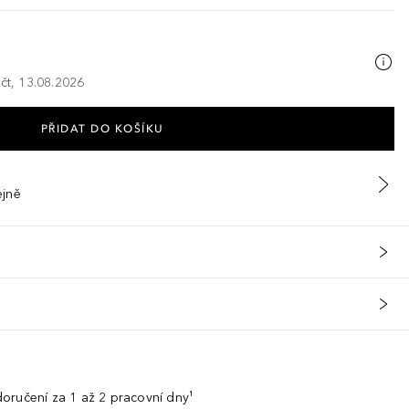
 čt, 13.08.2026
PŘIDAT DO KOŠÍKU
ejně
oručení za 1 až 2 pracovní dny¹