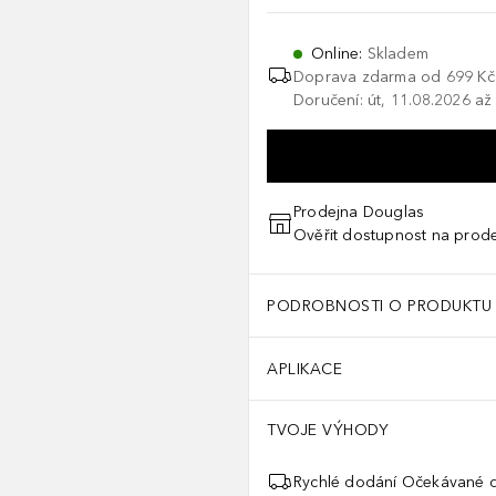
Online
:
Skladem
Doprava zdarma od
699 Kč
Doručení: út, 11.08.2026 až
Prodejna Douglas
Ověřit dostupnost na prod
PODROBNOSTI O PRODUKTU
APLIKACE
TVOJE VÝHODY
Rychlé dodání Očekávané d