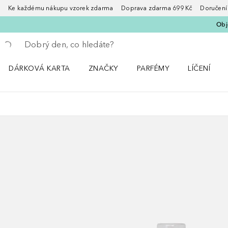
Ke každému nákupu vzorek zdarma Doprava zdarma 699 Kč Doručení za
Obje
Vraťte se
Proveďte vyhledávání
DÁRKOVÁ KARTA
ZNAČKY
PARFÉMY
LÍČENÍ
Otevřít nabídku ZNAČKY
Otevřít nabídku Parfémy
Otevřít nabí