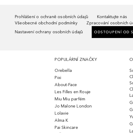
Prohlášení o ochraně osobních údajů
Kontaktujte nás
Všeobecné obchodní podmínky
Zpracování osobních ú
Nastavení ochrany osobních údajů
ODSTOUPENÍ OD 
POPULÁRNÍ ZNAČKY
O
Orebella
S
C
Pixi
S
About-Face
C
Les Filles en Rouje
L
Miu Miu parfém
G
Jo Malone London
G
Lolavie
Y
Alma K
G
Pai Skincare
L