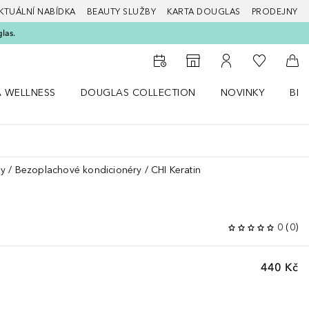
KTUÁLNÍ NABÍDKA
BEAUTY SLUŽBY
KARTA DOUGLAS
PRODEJNY
glas.
K mému se
K vyhledávači prodejen
K mému účtu
Do 
A WELLNESS
DOUGLAS COLLECTION
NOVINKY
BEA
abídku Zdraví a wellness
Otevřít nabídku Douglas Collection
Otevřít nabídku N
Ote
sy
Bezoplachové kondicionéry
CHI Keratin
0
(
0
)
440 Kč