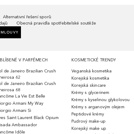
Alternativní řešení sporů
dajů
Obecná pravidla spotřebitelské soutěže
SMLOUVY
BLÍBENÉ V PARFÉMECH
KOSMETICKÉ TRENDY
ol de Janeiro Brazilian Crush
Veganská kosmetika
heirosa 62
Korejská kosmetika
ol de Janeiro Brazilian Crush
Korejská skincare
heirosa 68
Krémy s glycerinem
ancôme La Vie Est Belle
Krémy s kyselinou glykolovou
iorgio Armani My Way
Krémy s arganovým olejem
iorgio Armani Sì
Peptidové krémy
ves Saint Laurent Black Opium
Pudrový make-up
isada Ambassador
Korejský make up
ancôme Idôle