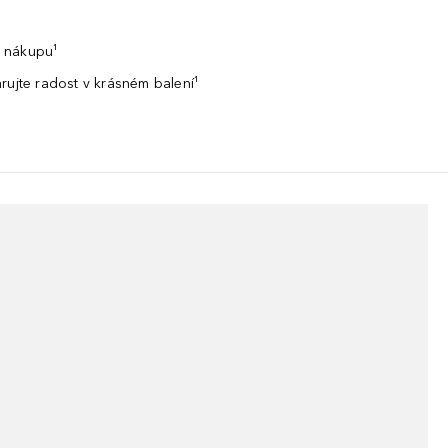
 nákupu¹
rujte radost v krásném balení¹