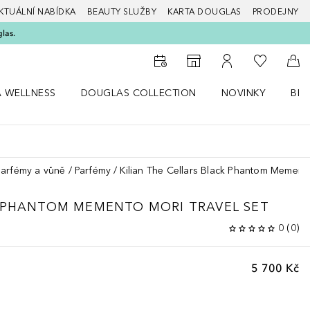
KTUÁLNÍ NABÍDKA
BEAUTY SLUŽBY
KARTA DOUGLAS
PRODEJNY
glas.
K mému se
K vyhledávači prodejen
K mému účtu
Do 
A WELLNESS
DOUGLAS COLLECTION
NOVINKY
BEA
abídku Zdraví a wellness
Otevřít nabídku Douglas Collection
Otevřít nabídku N
Ote
parfémy a vůně
Parfémy
Kilian The Cellars Black Phantom Memento
 PHANTOM MEMENTO MORI TRAVEL SET
0
(
0
)
5 700 Kč