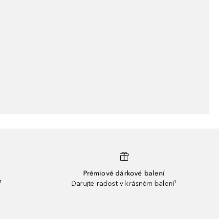
Prémiové dárkové balení
¹
Darujte radost v krásném balení¹