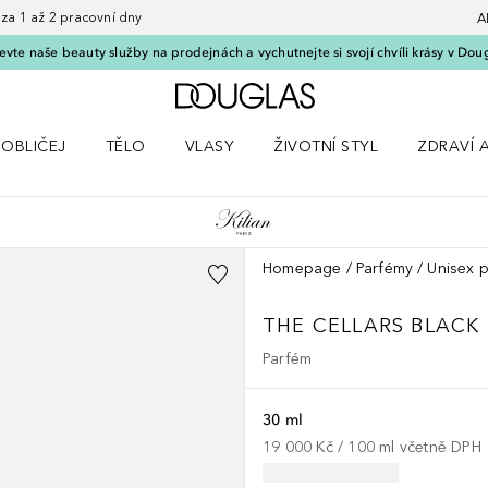
 1 až 2 pracovní dny
A
vte naše beauty služby na prodejnách a vychutnejte si svojí chvíli krásy v Dou
Domů
OBLIČEJ
TĚLO
VLASY
ŽIVOTNÍ STYL
ZDRAVÍ 
dku Líčení
Otevřít nabídku Obličej
Otevřít nabídku Tělo
Otevřít nabídku Vlasy
Otevřít nabídku Životní styl
Otevřít n
Homepage
Parfémy
Unisex 
THE CELLARS
BLACK
Parfém
30 ml
19 000 Kč
 / 
100
ml
včetně DPH