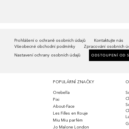
Prohlášení o ochraně osobních údajů
Kontaktujte nás
Všeobecné obchodní podmínky
Zpracování osobních ú
Nastavení ochrany osobních údajů
ODSTOUPENÍ OD 
POPULÁRNÍ ZNAČKY
O
Orebella
S
C
Pixi
S
About-Face
C
Les Filles en Rouje
L
Miu Miu parfém
G
Jo Malone London