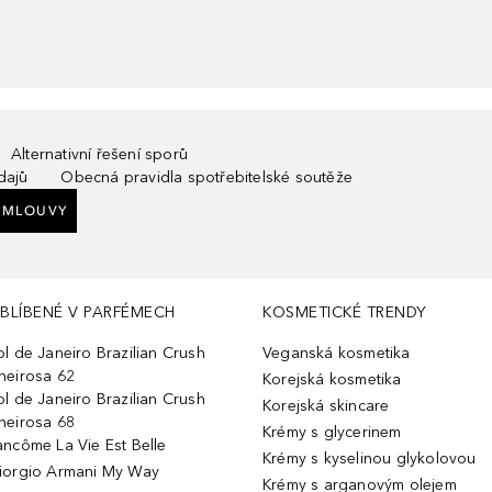
Alternativní řešení sporů
dajů
Obecná pravidla spotřebitelské soutěže
SMLOUVY
BLÍBENÉ V PARFÉMECH
KOSMETICKÉ TRENDY
ol de Janeiro Brazilian Crush
Veganská kosmetika
heirosa 62
Korejská kosmetika
ol de Janeiro Brazilian Crush
Korejská skincare
heirosa 68
Krémy s glycerinem
ancôme La Vie Est Belle
Krémy s kyselinou glykolovou
iorgio Armani My Way
Krémy s arganovým olejem