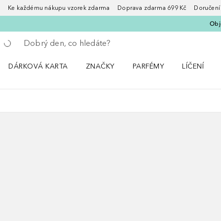
Ke každému nákupu vzorek zdarma Doprava zdarma 699 Kč Doručení za
Obje
Vraťte se
Proveďte vyhledávání
DÁRKOVÁ KARTA
ZNAČKY
PARFÉMY
LÍČENÍ
Otevřít nabídku ZNAČKY
Otevřít nabídku Parfémy
Otevřít nabí