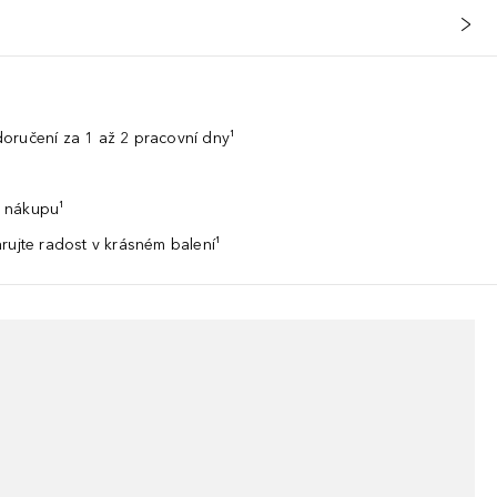
oručení za 1 až 2 pracovní dny¹
 nákupu¹
rujte radost v krásném balení¹