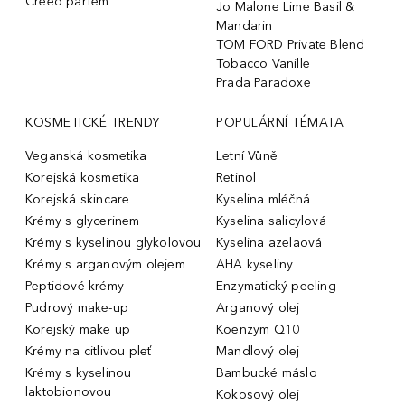
Creed parfém
Jo Malone Lime Basil &
Mandarin
TOM FORD Private Blend
Tobacco Vanille
Prada Paradoxe
KOSMETICKÉ TRENDY
POPULÁRNÍ TÉMATA
Veganská kosmetika
Letní Vůně
Korejská kosmetika
Retinol
Korejská skincare
Kyselina mléčná
Krémy s glycerinem
Kyselina salicylová
Krémy s kyselinou glykolovou
Kyselina azelaová
Krémy s arganovým olejem
AHA kyseliny
Peptidové krémy
Enzymatický peeling
Pudrový make-up
Arganový olej
Korejský make up
Koenzym Q10
Krémy na citlivou pleť
Mandlový olej
Krémy s kyselinou
Bambucké máslo
laktobionovou
Kokosový olej