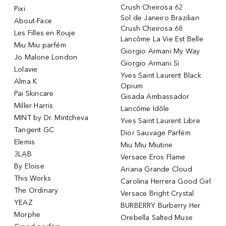
Crush Cheirosa 62
Pixi
Sol de Janeiro Brazilian
About-Face
Crush Cheirosa 68
Les Filles en Rouje
Lancôme La Vie Est Belle
Miu Miu parfém
Giorgio Armani My Way
Jo Malone London
Giorgio Armani Sì
Lolavie
Yves Saint Laurent Black
Alma K
Opium
Pai Skincare
Gisada Ambassador
Miller Harris
Lancôme Idôle
MINT by Dr. Mintcheva
Yves Saint Laurent Libre
Tangent GC
Dior Sauvage Parfém
Elemis
Miu Miu Miutine
3LAB
Versace Eros Flame
By Eloise
Ariana Grande Cloud
This Works
Carolina Herrera Good Girl
The Ordinary
Versace Bright Crystal
YEAZ
BURBERRY Burberry Her
Morphe
Orebella Salted Muse