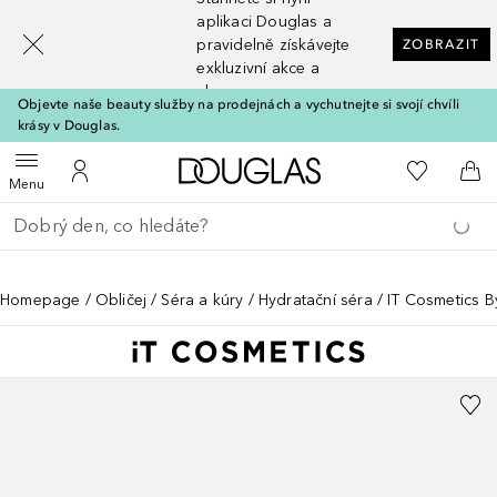
[navigation.slideout.screenreader]
aplikaci Douglas a
pravidelně získávejte
ZOBRAZIT
exkluzivní akce a
slevy
Objevte naše beauty služby na prodejnách a vychutnejte si svojí chvíli
krásy v Douglas.
Domů
K mému se
Otevřít menu
K mému účtu
Do 
Menu
Vraťte se
Proveďte vyhledávání
Homepage
Obličej
Séra a kúry
Hydratační séra
IT Cosmetics B