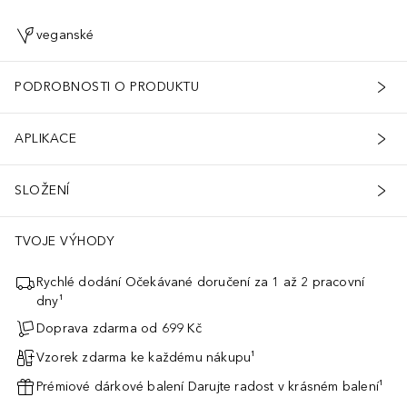
veganské
PODROBNOSTI O PRODUKTU
APLIKACE
SLOŽENÍ
TVOJE VÝHODY
Rychlé dodání Očekávané doručení za 1 až 2 pracovní
dny¹
Doprava zdarma od 699 Kč
Vzorek zdarma ke každému nákupu¹
Prémiové dárkové balení Darujte radost v krásném balení¹