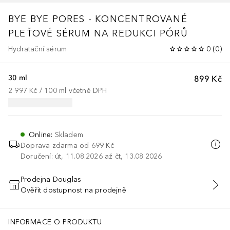
BYE BYE
PORES - KONCENTROVANÉ
PLEŤOVÉ SÉRUM NA REDUKCI PÓRŮ
Hydratační sérum
0
(
0
)
30 ml
899 Kč
2 997 Kč
 / 
100
ml
včetně DPH
Online
:
Skladem
Doprava zdarma od 699 Kč
Doručení: út, 11.08.2026 až čt, 13.08.2026
Prodejna Douglas
Ověřit dostupnost na prodejně
PŘIDAT DO KOŠÍKU
INFORMACE O PRODUKTU