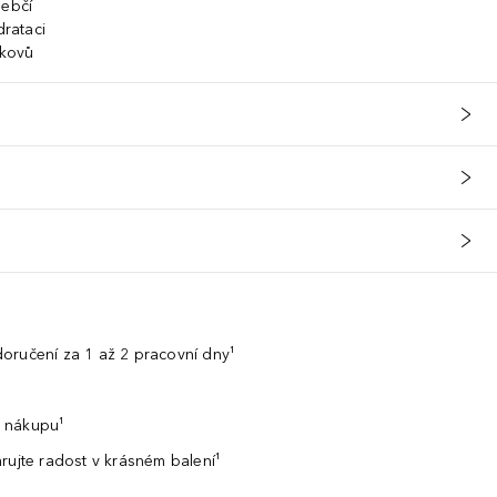
hebčí
drataci
 kovů
oručení za 1 až 2 pracovní dny¹
 nákupu¹
rujte radost v krásném balení¹