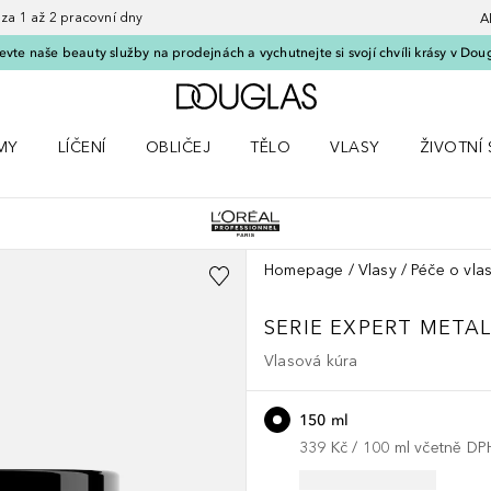
 1 až 2 pracovní dny
A
vte naše beauty služby na prodejnách a vychutnejte si svojí chvíli krásy v Dou
Domů
MY
LÍČENÍ
OBLIČEJ
TĚLO
VLASY
ŽIVOTNÍ 
ČKY
 nabídku Parfémy
Otevřít nabídku Líčení
Otevřít nabídku Obličej
Otevřít nabídku Tělo
Otevřít nabídku Vlasy
Otevřít na
Homepage
Vlasy
Péče o vla
SERIE EXPERT META
Vlasová kúra
150 ml
339 Kč
 / 
100
ml
včetně DP