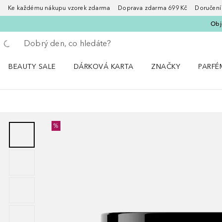
Ke každému nákupu vzorek zdarma Doprava zdarma 699 Kč Doručení za
Obje
Vraťte se
Proveďte vyhledávání
BEAUTY SALE
DÁRKOVÁ KARTA
ZNAČKY
PARFÉ
Otevřít nabídku BEAUTY SALE
Otevřít nabídku ZNA
Otevřít
%