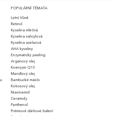
POPULÁRNÍ TÉMATA
Letní Vůně
Retinol
Kyselina mléčná
Kyselina salicylová
Kyselina azelaová
AHA kyseliny
Enzymatický peeling
Arganový olej
Koenzym Q10
Mandlový olej
ou
Bambucké máslo
Kokosový olej
Niacinamid
Ceramidy
Panthenol
Prémiové dárkové balení