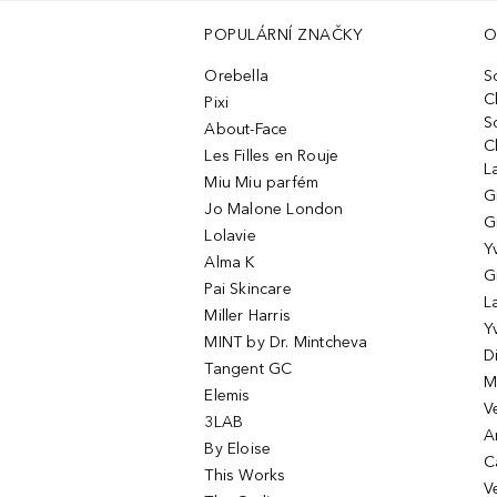
POPULÁRNÍ ZNAČKY
O
Orebella
S
C
Pixi
S
About-Face
C
Les Filles en Rouje
L
Miu Miu parfém
G
Jo Malone London
G
Lolavie
Y
Alma K
G
Pai Skincare
L
Miller Harris
Y
MINT by Dr. Mintcheva
D
Tangent GC
M
Elemis
V
3LAB
A
By Eloise
C
This Works
V