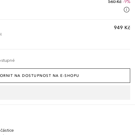
560 Kč
-9%
949 Kč
H
ostupné
ORNIT NA DOSTUPNOST NA E-SHOPU
částice