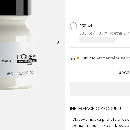
250 ml
380 Kč
 / 
100
ml
včetně DP
Online
:
Momentálně ned
UPOZ
INFORMACE O PRODUKTU
Vlasová maska pro sílu a lesk
pomáhá neutralizovat kovové 