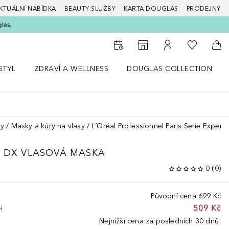
KTUÁLNÍ NABÍDKA
BEAUTY SLUŽBY
KARTA DOUGLAS
PRODEJNY
glas.
K mému se
K vyhledávači prodejen
K mému účtu
Do 
STYL
ZDRAVÍ A WELLNESS
DOUGLAS COLLECTION
bídku Životní styl
Otevřít nabídku Zdraví a wellness
Otevřít nabídku Douglas Colle
sy
Masky a kúry na vlasy
L´Oréal Professionnel Paris Serie Exper
L DX
VLASOVÁ MASKA
0
(
0
)
Původní cena
699 Kč
509 Kč
H
Nejnižší cena za posledních 30 dnů