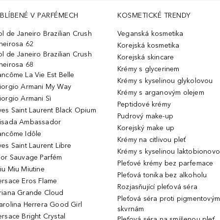
BLÍBENÉ V PARFÉMECH
KOSMETICKÉ TRENDY
ol de Janeiro Brazilian Crush
Veganská kosmetika
heirosa 62
Korejská kosmetika
ol de Janeiro Brazilian Crush
Korejská skincare
heirosa 68
Krémy s glycerinem
ancôme La Vie Est Belle
Krémy s kyselinou glykolovou
iorgio Armani My Way
Krémy s arganovým olejem
iorgio Armani Sì
Peptidové krémy
ves Saint Laurent Black Opium
Pudrový make-up
isada Ambassador
Korejský make up
ancôme Idôle
Krémy na citlivou pleť
ves Saint Laurent Libre
Krémy s kyselinou laktobionov
ior Sauvage Parfém
Pleťové krémy bez parfemace
iu Miu Miutine
Pleťová tonika bez alkoholu
ersace Eros Flame
Rozjasňující pleťová séra
riana Grande Cloud
Pleťová séra proti pigmentovým
arolina Herrera Good Girl
skvrnám
ersace Bright Crystal
Pleťová séra na smíšenou pleť