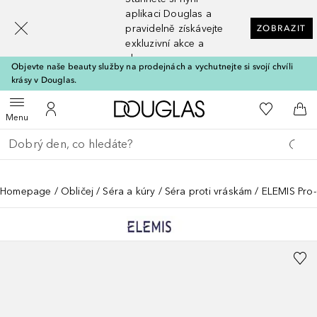
[navigation.slideout.screenreader]
aplikaci Douglas a
pravidelně získávejte
ZOBRAZIT
exkluzivní akce a
slevy
Objevte naše beauty služby na prodejnách a vychutnejte si svojí chvíli
krásy v Douglas.
Domů
K mému se
Otevřít menu
K mému účtu
Do 
Menu
Vraťte se
Proveďte vyhledávání
Homepage
Obličej
Séra a kúry
Séra proti vráskám
ELEMIS Pro