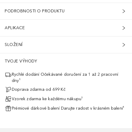
PODROBNOSTI O PRODUKTU
APLIKACE
SLOŽENÍ
TVOJE VÝHODY
Rychlé dodání Očekávané doručení za 1 až 2 pracovní
dny¹
Doprava zdarma od 699 Kč
Vzorek zdarma ke každému nákupu¹
Prémiové dárkové balení Darujte radost v krásném balení¹