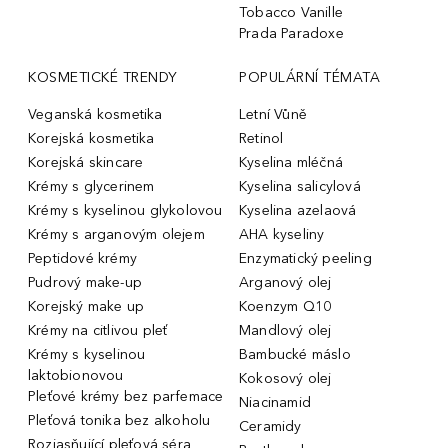
Tobacco Vanille
Prada Paradoxe
KOSMETICKÉ TRENDY
POPULÁRNÍ TÉMATA
Veganská kosmetika
Letní Vůně
Korejská kosmetika
Retinol
Korejská skincare
Kyselina mléčná
Krémy s glycerinem
Kyselina salicylová
Krémy s kyselinou glykolovou
Kyselina azelaová
Krémy s arganovým olejem
AHA kyseliny
Peptidové krémy
Enzymatický peeling
Pudrový make-up
Arganový olej
Korejský make up
Koenzym Q10
Krémy na citlivou pleť
Mandlový olej
Krémy s kyselinou
Bambucké máslo
laktobionovou
Kokosový olej
Pleťové krémy bez parfemace
Niacinamid
Pleťová tonika bez alkoholu
Ceramidy
Rozjasňující pleťová séra