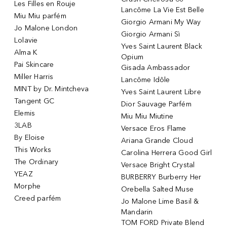
Les Filles en Rouje
Lancôme La Vie Est Belle
Miu Miu parfém
Giorgio Armani My Way
Jo Malone London
Giorgio Armani Sì
Lolavie
Yves Saint Laurent Black
Alma K
Opium
Pai Skincare
Gisada Ambassador
Miller Harris
Lancôme Idôle
MINT by Dr. Mintcheva
Yves Saint Laurent Libre
Tangent GC
Dior Sauvage Parfém
Elemis
Miu Miu Miutine
3LAB
Versace Eros Flame
By Eloise
Ariana Grande Cloud
This Works
Carolina Herrera Good Girl
The Ordinary
Versace Bright Crystal
YEAZ
BURBERRY Burberry Her
Morphe
Orebella Salted Muse
Creed parfém
Jo Malone Lime Basil &
Mandarin
TOM FORD Private Blend