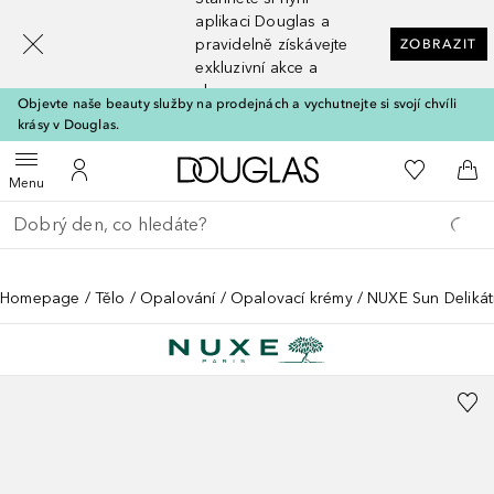
[navigation.slideout.screenreader]
aplikaci Douglas a
pravidelně získávejte
ZOBRAZIT
exkluzivní akce a
slevy
Objevte naše beauty služby na prodejnách a vychutnejte si svojí chvíli
krásy v Douglas.
Domů
K mému se
Otevřít menu
K mému účtu
Do 
Menu
Vraťte se
Proveďte vyhledávání
Homepage
Tělo
Opalování
Opalovací krémy
NUXE Sun Delikát