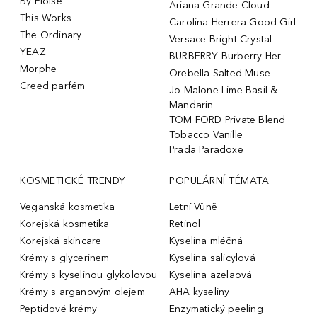
By Eloise
Ariana Grande Cloud
This Works
Carolina Herrera Good Girl
The Ordinary
Versace Bright Crystal
YEAZ
BURBERRY Burberry Her
Morphe
Orebella Salted Muse
Creed parfém
Jo Malone Lime Basil &
Mandarin
TOM FORD Private Blend
Tobacco Vanille
Prada Paradoxe
KOSMETICKÉ TRENDY
POPULÁRNÍ TÉMATA
Veganská kosmetika
Letní Vůně
Korejská kosmetika
Retinol
Korejská skincare
Kyselina mléčná
Krémy s glycerinem
Kyselina salicylová
Krémy s kyselinou glykolovou
Kyselina azelaová
Krémy s arganovým olejem
AHA kyseliny
Peptidové krémy
Enzymatický peeling