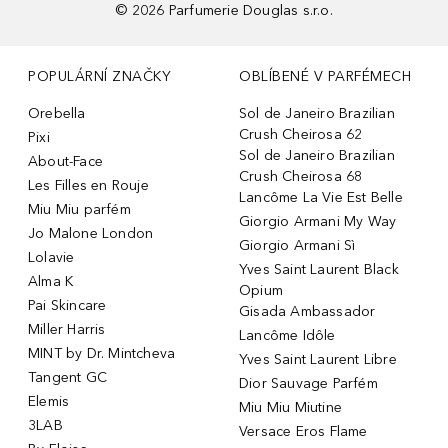
©
2026
Parfumerie Douglas s.r.o.
POPULÁRNÍ ZNAČKY
OBLÍBENÉ V PARFÉMECH
Orebella
Sol de Janeiro Brazilian
Crush Cheirosa 62
Pixi
Sol de Janeiro Brazilian
About-Face
Crush Cheirosa 68
Les Filles en Rouje
Lancôme La Vie Est Belle
Miu Miu parfém
Giorgio Armani My Way
Jo Malone London
Giorgio Armani Sì
Lolavie
Yves Saint Laurent Black
Alma K
Opium
Pai Skincare
Gisada Ambassador
Miller Harris
Lancôme Idôle
MINT by Dr. Mintcheva
Yves Saint Laurent Libre
Tangent GC
Dior Sauvage Parfém
Elemis
Miu Miu Miutine
3LAB
Versace Eros Flame