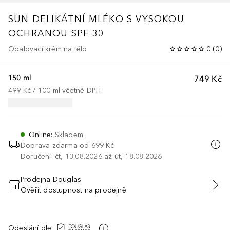
SUN
DELIKÁTNÍ MLÉKO S VYSOKOU
OCHRANOU SPF 30
Opalovací krém na tělo
0
(
0
)
150 ml
749 Kč
499 Kč
 / 
100
ml
včetně DPH
Online
:
Skladem
Doprava zdarma od 699 Kč
Doručení: čt, 13.08.2026 až út, 18.08.2026
Prodejna Douglas
Ověřit dostupnost na prodejně
PŘIDAT DO KOŠÍKU
Odeslání dle