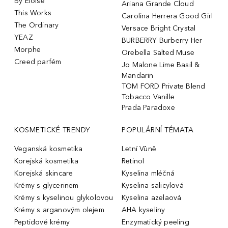
By Eloise
Ariana Grande Cloud
This Works
Carolina Herrera Good Girl
The Ordinary
Versace Bright Crystal
YEAZ
BURBERRY Burberry Her
Morphe
Orebella Salted Muse
Creed parfém
Jo Malone Lime Basil &
Mandarin
TOM FORD Private Blend
Tobacco Vanille
Prada Paradoxe
KOSMETICKÉ TRENDY
POPULÁRNÍ TÉMATA
Veganská kosmetika
Letní Vůně
Korejská kosmetika
Retinol
Korejská skincare
Kyselina mléčná
Krémy s glycerinem
Kyselina salicylová
Krémy s kyselinou glykolovou
Kyselina azelaová
Krémy s arganovým olejem
AHA kyseliny
Peptidové krémy
Enzymatický peeling