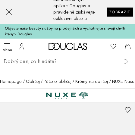
[navigation.slideout.screenreader]
aplikaci Douglas a
pravidelně získávejte
ZOBRAZIT
exkluzivní akce a
slevy
Objevte naše beauty služby na prodejnách a vychutnejte si svojí chvíli
krásy v Douglas.
Domů
K mému se
Otevřít menu
K mému účtu
Do 
Menu
Vraťte se
Proveďte vyhledávání
Homepage
Obličej
Péče o obličej
Krémy na obličej
NUXE Nuxur