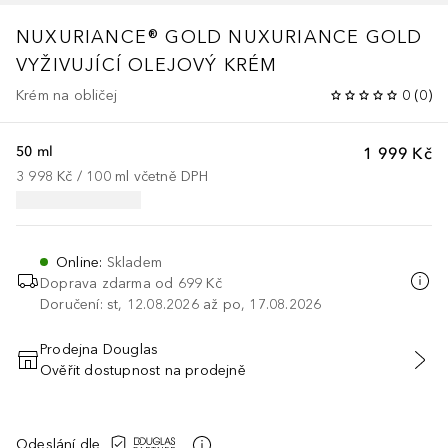
NUXURIANCE® GOLD
NUXURIANCE GOLD
VYŽIVUJÍCÍ OLEJOVÝ KRÉM
Krém na obličej
0
(
0
)
50 ml
1 999 Kč
3 998 Kč
 / 
100
ml
včetně DPH
Online
:
Skladem
Doprava zdarma od 699 Kč
Doručení: st, 12.08.2026 až po, 17.08.2026
Prodejna Douglas
Ověřit dostupnost na prodejně
PŘIDAT DO KOŠÍKU
Odeslání dle