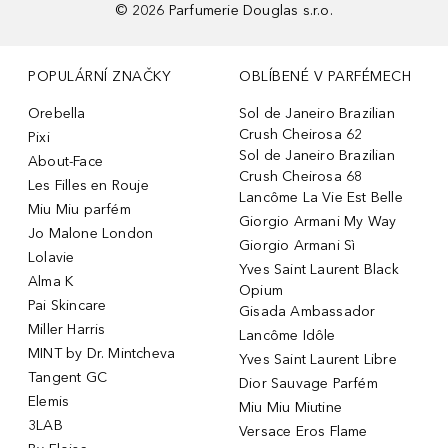
©
2026
Parfumerie Douglas s.r.o.
POPULÁRNÍ ZNAČKY
OBLÍBENÉ V PARFÉMECH
Orebella
Sol de Janeiro Brazilian
Crush Cheirosa 62
Pixi
Sol de Janeiro Brazilian
About-Face
Crush Cheirosa 68
Les Filles en Rouje
Lancôme La Vie Est Belle
Miu Miu parfém
Giorgio Armani My Way
Jo Malone London
Giorgio Armani Sì
Lolavie
Yves Saint Laurent Black
Alma K
Opium
Pai Skincare
Gisada Ambassador
Miller Harris
Lancôme Idôle
MINT by Dr. Mintcheva
Yves Saint Laurent Libre
Tangent GC
Dior Sauvage Parfém
Elemis
Miu Miu Miutine
3LAB
Versace Eros Flame