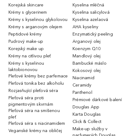
Korejská skincare
Kyselina mléčná
Krémy s glycerinem
Kyselina salicylová
Krémy s kyselinou glykolovou
Kyselina azelaová
Krémy s arganovým olejem
AHA kyseliny
Peptidové krémy
Enzymatický peeling
Pudrový make-up
Arganový olej
Korejský make up
Koenzym Q10
Krémy na citlivou pleť
Mandlový olej
Krémy s kyselinou
Bambucké máslo
laktobionovou
Kokosový olej
Pleťové krémy bez parfemace
Niacinamid
Pleťová tonika bez alkoholu
Ceramidy
Rozjasňující pleťová séra
Panthenol
Pleťová séra proti
Prémiové dárkové balení
pigmentovým skvrnám
Douglas App
Pleťová séra na smíšenou
Karta Douglas
pleť
Click & Collect
Pleťová séra s niacinamidem
Make-up služby v
Veganské krémy na obličej
parfumeriích Douglas