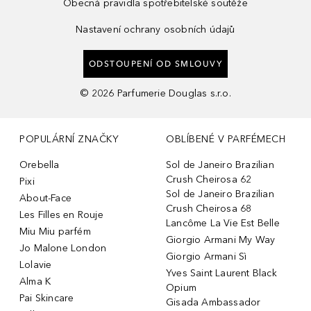
Obecná pravidla spotřebitelské soutěže
Nastavení ochrany osobních údajů
ODSTOUPENÍ OD SMLOUVY
©
2026
Parfumerie Douglas s.r.o.
POPULÁRNÍ ZNAČKY
OBLÍBENÉ V PARFÉMECH
Orebella
Sol de Janeiro Brazilian
Crush Cheirosa 62
Pixi
Sol de Janeiro Brazilian
About-Face
Crush Cheirosa 68
Les Filles en Rouje
Lancôme La Vie Est Belle
Miu Miu parfém
Giorgio Armani My Way
Jo Malone London
Giorgio Armani Sì
Lolavie
Yves Saint Laurent Black
Alma K
Opium
Pai Skincare
Gisada Ambassador