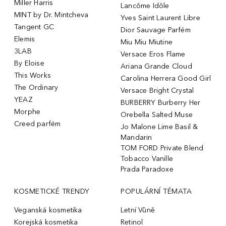
Miller Harris
Lancôme Idôle
MINT by Dr. Mintcheva
Yves Saint Laurent Libre
Tangent GC
Dior Sauvage Parfém
Elemis
Miu Miu Miutine
3LAB
Versace Eros Flame
By Eloise
Ariana Grande Cloud
This Works
Carolina Herrera Good Girl
The Ordinary
Versace Bright Crystal
YEAZ
BURBERRY Burberry Her
Morphe
Orebella Salted Muse
Creed parfém
Jo Malone Lime Basil &
Mandarin
TOM FORD Private Blend
Tobacco Vanille
Prada Paradoxe
KOSMETICKÉ TRENDY
POPULÁRNÍ TÉMATA
Veganská kosmetika
Letní Vůně
Korejská kosmetika
Retinol