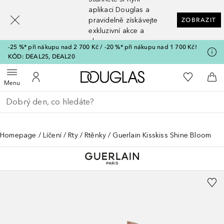
[navigation.slideout.screenreader]
aplikaci Douglas a
pravidelně získávejte
ZOBRAZIT
exkluzivní akce a
slevy
-25 %* při nákupu nad 2 700 Kč / -20 %* při nákupu nad 1 700 Kč!
KÓD: DEAL25, DEAL20
Domů
K mému se
Otevřít menu
K mému účtu
Do 
Menu
Vraťte se
Proveďte vyhledávání
Homepage
Líčení
Rty
Rtěnky
Guerlain Kisskiss Shine Bloom