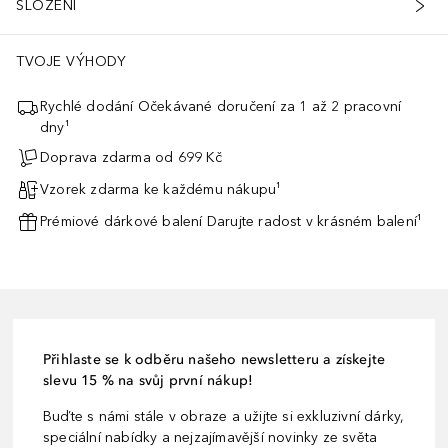
SLOŽENÍ
TVOJE VÝHODY
Rychlé dodání Očekávané doručení za 1 až 2 pracovní
dny¹
Doprava zdarma od 699 Kč
Vzorek zdarma ke každému nákupu¹
Prémiové dárkové balení Darujte radost v krásném balení¹
á zbývajících 5 % k optimalizaci stálosti složení v průběhu času a 
Přihlaste se k odběru našeho newsletteru a získejte
slevu 15 % na svůj první nákup!
Buďte s námi stále v obraze a užijte si exkluzivní dárky,
speciální nabídky a nejzajímavější novinky ze světa