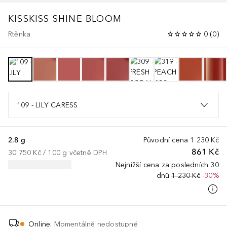
KISSKISS SHINE BLOOM
Rtěnka
0
(
0
)
109 - LILY CARESS
2.8 g
Původní cena
1 230 Kč
861 Kč
30 750 Kč
 / 
100
g
včetně DPH
Nejnižší cena za posledních 30
dnů
1 230 Kč
-30%
Online
:
Momentálně nedostupné