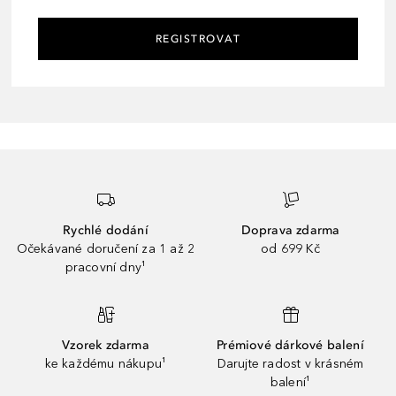
REGISTROVAT
Rychlé dodání
Doprava zdarma
Očekávané doručení za 1 až 2
od 699 Kč
pracovní dny¹
Vzorek zdarma
Prémiové dárkové balení
ke každému nákupu¹
Darujte radost v krásném
balení¹