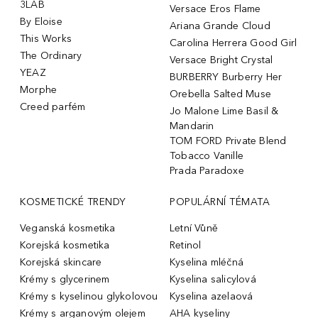
3LAB
Versace Eros Flame
By Eloise
Ariana Grande Cloud
This Works
Carolina Herrera Good Girl
The Ordinary
Versace Bright Crystal
YEAZ
BURBERRY Burberry Her
Morphe
Orebella Salted Muse
Creed parfém
Jo Malone Lime Basil &
Mandarin
TOM FORD Private Blend
Tobacco Vanille
Prada Paradoxe
KOSMETICKÉ TRENDY
POPULÁRNÍ TÉMATA
Veganská kosmetika
Letní Vůně
Korejská kosmetika
Retinol
Korejská skincare
Kyselina mléčná
Krémy s glycerinem
Kyselina salicylová
Krémy s kyselinou glykolovou
Kyselina azelaová
Krémy s arganovým olejem
AHA kyseliny