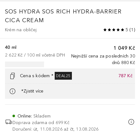
SOS HYDRA
SOS RICH HYDRA-BARRIER
CICA CREAM
Krém na obličej
5
(
1
)
40 ml
1 049 Kč
2 622 Kč
 / 
100
ml
včetně DPH
Nejnižší cena za posledních 30
dnů
880 Kč
Cena s kódem *
787 Kč
DEAL25
*Zjistit více
Online
:
Skladem
Doprava zdarma od 699 Kč
Doručení: út, 11.08.2026 až čt, 13.08.2026