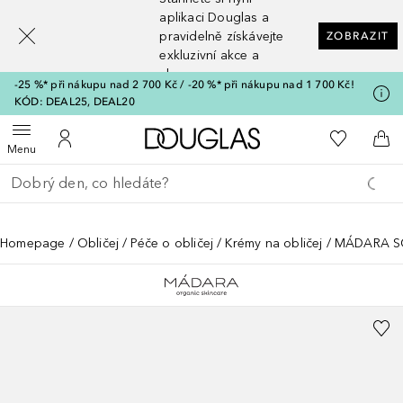
[navigation.slideout.screenreader]
aplikaci Douglas a
pravidelně získávejte
ZOBRAZIT
exkluzivní akce a
slevy
-25 %* při nákupu nad 2 700 Kč / -20 %* při nákupu nad 1 700 Kč!
KÓD: DEAL25, DEAL20
Domů
K mému se
Otevřít menu
K mému účtu
Do 
Menu
Vraťte se
Proveďte vyhledávání
Homepage
Obličej
Péče o obličej
Krémy na obličej
MÁDARA SOS