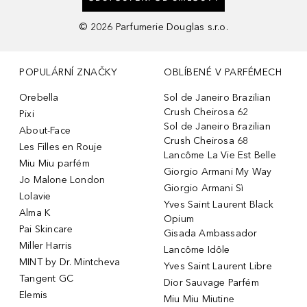
©
2026
Parfumerie Douglas s.r.o.
POPULÁRNÍ ZNAČKY
OBLÍBENÉ V PARFÉMECH
Orebella
Sol de Janeiro Brazilian
Crush Cheirosa 62
Pixi
Sol de Janeiro Brazilian
About-Face
Crush Cheirosa 68
Les Filles en Rouje
Lancôme La Vie Est Belle
Miu Miu parfém
Giorgio Armani My Way
Jo Malone London
Giorgio Armani Sì
Lolavie
Yves Saint Laurent Black
Alma K
Opium
Pai Skincare
Gisada Ambassador
Miller Harris
Lancôme Idôle
MINT by Dr. Mintcheva
Yves Saint Laurent Libre
Tangent GC
Dior Sauvage Parfém
Elemis
Miu Miu Miutine