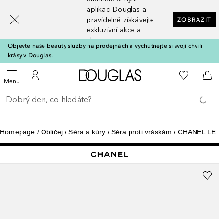
[navigation.slideout.screenreader]
aplikaci Douglas a
pravidelně získávejte
ZOBRAZIT
exkluzivní akce a
slevy
Objevte naše beauty služby na prodejnách a vychutnejte si svojí chvíli
krásy v Douglas.
Domů
K mému se
Otevřít menu
K mému účtu
Do 
Menu
Vraťte se
Proveďte vyhledávání
Homepage
Obličej
Séra a kúry
Séra proti vráskám
CHANEL LE 