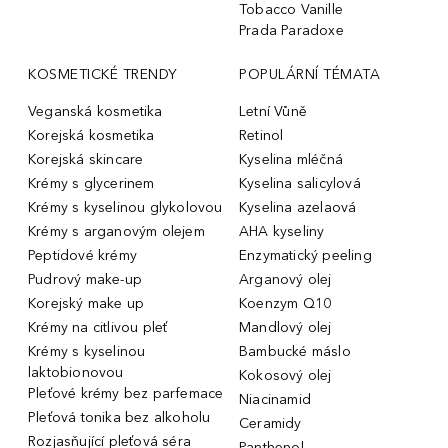
Tobacco Vanille
Prada Paradoxe
KOSMETICKÉ TRENDY
POPULÁRNÍ TÉMATA
Veganská kosmetika
Letní Vůně
Korejská kosmetika
Retinol
Korejská skincare
Kyselina mléčná
Krémy s glycerinem
Kyselina salicylová
Krémy s kyselinou glykolovou
Kyselina azelaová
Krémy s arganovým olejem
AHA kyseliny
Peptidové krémy
Enzymatický peeling
Pudrový make-up
Arganový olej
Korejský make up
Koenzym Q10
Krémy na citlivou pleť
Mandlový olej
Krémy s kyselinou
Bambucké máslo
laktobionovou
Kokosový olej
Pleťové krémy bez parfemace
Niacinamid
Pleťová tonika bez alkoholu
Ceramidy
Rozjasňující pleťová séra
Panthenol