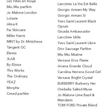
Les Filles en Rouje
Lancôme La Vie Est Belle
Miu Miu parfém
Giorgio Armani My Way
Jo Malone London
Giorgio Armani Sì
Lolavie
Yves Saint Laurent Black
Alma K
Opium
Pai Skincare
Gisada Ambassador
Miller Harris
Lancôme Idôle
MINT by Dr. Mintcheva
Yves Saint Laurent Libre
Tangent GC
Dior Sauvage Parfém
Elemis
Miu Miu Miutine
3LAB
Versace Eros Flame
By Eloise
Ariana Grande Cloud
This Works
Carolina Herrera Good Girl
The Ordinary
Versace Bright Crystal
YEAZ
BURBERRY Burberry Her
Morphe
Orebella Salted Muse
Creed parfém
Jo Malone Lime Basil &
Mandarin
TOM FORD Private Blend