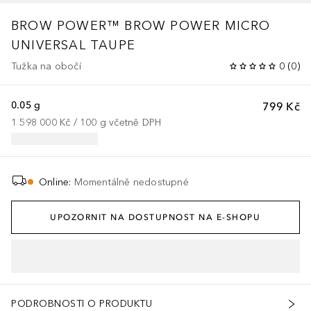
BROW POWER™
BROW POWER MICRO
UNIVERSAL TAUPE
Tužka na obočí
0
(
0
)
0.05 g
799 Kč
1 598 000 Kč
 / 
100
g
včetně DPH
Online
:
Momentálně nedostupné
UPOZORNIT NA DOSTUPNOST NA E-SHOPU
PODROBNOSTI O PRODUKTU