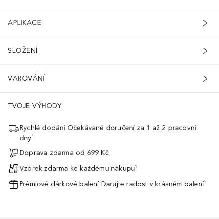
APLIKACE
SLOŽENÍ
VAROVÁNÍ
TVOJE VÝHODY
Rychlé dodání Očekávané doručení za 1 až 2 pracovní
dny¹
Doprava zdarma od 699 Kč
Vzorek zdarma ke každému nákupu¹
Prémiové dárkové balení Darujte radost v krásném balení¹