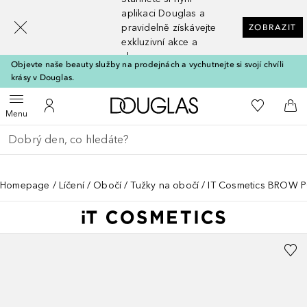
[navigation.slideout.screenreader]
aplikaci Douglas a
pravidelně získávejte
ZOBRAZIT
exkluzivní akce a
slevy
Objevte naše beauty služby na prodejnách a vychutnejte si svojí chvíli
krásy v Douglas.
Domů
K mému se
Otevřít menu
K mému účtu
Do 
Menu
Vraťte se
Proveďte vyhledávání
Homepage
Líčení
Obočí
Tužky na obočí
IT Cosmetics BROW P