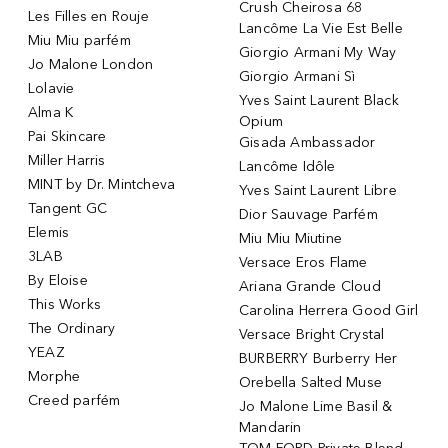
Crush Cheirosa 68
Les Filles en Rouje
Lancôme La Vie Est Belle
Miu Miu parfém
Giorgio Armani My Way
Jo Malone London
Giorgio Armani Sì
Lolavie
Yves Saint Laurent Black
Alma K
Opium
Pai Skincare
Gisada Ambassador
Miller Harris
Lancôme Idôle
MINT by Dr. Mintcheva
Yves Saint Laurent Libre
Tangent GC
Dior Sauvage Parfém
Elemis
Miu Miu Miutine
3LAB
Versace Eros Flame
By Eloise
Ariana Grande Cloud
This Works
Carolina Herrera Good Girl
The Ordinary
Versace Bright Crystal
YEAZ
BURBERRY Burberry Her
Morphe
Orebella Salted Muse
Creed parfém
Jo Malone Lime Basil &
Mandarin