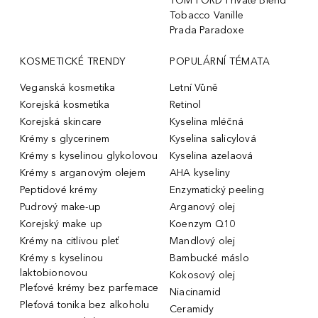
TOM FORD Private Blend
Tobacco Vanille
Prada Paradoxe
KOSMETICKÉ TRENDY
POPULÁRNÍ TÉMATA
Veganská kosmetika
Letní Vůně
Korejská kosmetika
Retinol
Korejská skincare
Kyselina mléčná
Krémy s glycerinem
Kyselina salicylová
Krémy s kyselinou glykolovou
Kyselina azelaová
Krémy s arganovým olejem
AHA kyseliny
Peptidové krémy
Enzymatický peeling
Pudrový make-up
Arganový olej
Korejský make up
Koenzym Q10
Krémy na citlivou pleť
Mandlový olej
Krémy s kyselinou
Bambucké máslo
laktobionovou
Kokosový olej
Pleťové krémy bez parfemace
Niacinamid
Pleťová tonika bez alkoholu
Ceramidy