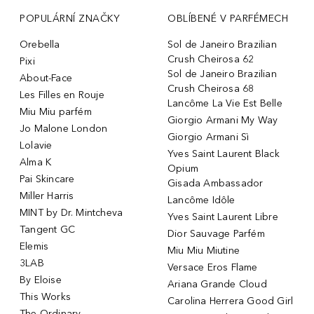
POPULÁRNÍ ZNAČKY
OBLÍBENÉ V PARFÉMECH
Orebella
Sol de Janeiro Brazilian
Crush Cheirosa 62
Pixi
Sol de Janeiro Brazilian
About-Face
Crush Cheirosa 68
Les Filles en Rouje
Lancôme La Vie Est Belle
Miu Miu parfém
Giorgio Armani My Way
Jo Malone London
Giorgio Armani Sì
Lolavie
Yves Saint Laurent Black
Alma K
Opium
Pai Skincare
Gisada Ambassador
Miller Harris
Lancôme Idôle
MINT by Dr. Mintcheva
Yves Saint Laurent Libre
Tangent GC
Dior Sauvage Parfém
Elemis
Miu Miu Miutine
3LAB
Versace Eros Flame
By Eloise
Ariana Grande Cloud
This Works
Carolina Herrera Good Girl
The Ordinary