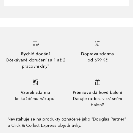
Rychlé dodání
Doprava zdarma
Očekávané doručení za 1 až 2
od 699 Kč
pracovní dny¹
Vzorek zdarma
Prémiové dárkové balení
ke každému nákupu¹
Darujte radost v krásném
balení¹
Nevztahuje se na produkty označené jako "Douglas Partner"
¹
a Click & Collect Express objednávky.