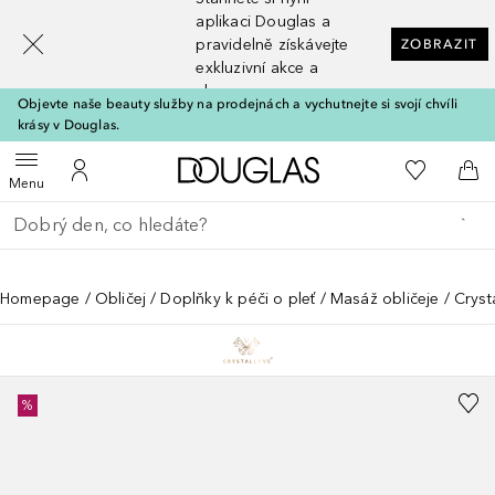
[navigation.slideout.screenreader]
aplikaci Douglas a
pravidelně získávejte
ZOBRAZIT
exkluzivní akce a
slevy
Objevte naše beauty služby na prodejnách a vychutnejte si svojí chvíli
krásy v Douglas.
Domů
K mému se
Otevřít menu
K mému účtu
Do 
Menu
Vraťte se
Proveďte vyhledávání
Homepage
Obličej
Doplňky k péči o pleť
Masáž obličeje
Cryst
%