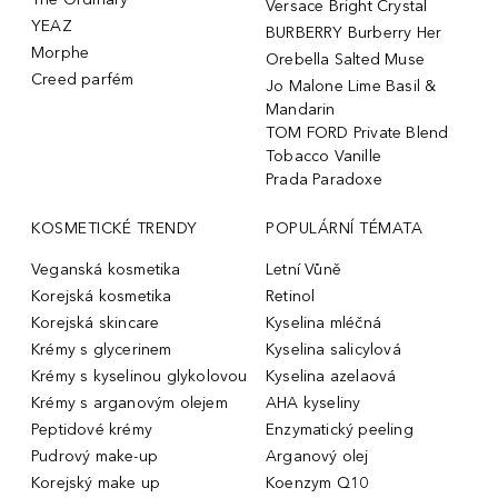
Versace Bright Crystal
YEAZ
BURBERRY Burberry Her
Morphe
Orebella Salted Muse
Creed parfém
Jo Malone Lime Basil &
Mandarin
TOM FORD Private Blend
Tobacco Vanille
Prada Paradoxe
KOSMETICKÉ TRENDY
POPULÁRNÍ TÉMATA
Veganská kosmetika
Letní Vůně
Korejská kosmetika
Retinol
Korejská skincare
Kyselina mléčná
Krémy s glycerinem
Kyselina salicylová
Krémy s kyselinou glykolovou
Kyselina azelaová
Krémy s arganovým olejem
AHA kyseliny
Peptidové krémy
Enzymatický peeling
Pudrový make-up
Arganový olej
Korejský make up
Koenzym Q10