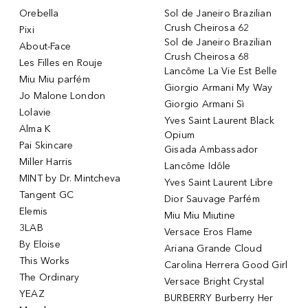
Orebella
Sol de Janeiro Brazilian
Crush Cheirosa 62
Pixi
Sol de Janeiro Brazilian
About-Face
Crush Cheirosa 68
Les Filles en Rouje
Lancôme La Vie Est Belle
Miu Miu parfém
Giorgio Armani My Way
Jo Malone London
Giorgio Armani Sì
Lolavie
Yves Saint Laurent Black
Alma K
Opium
Pai Skincare
Gisada Ambassador
Miller Harris
Lancôme Idôle
MINT by Dr. Mintcheva
Yves Saint Laurent Libre
Tangent GC
Dior Sauvage Parfém
Elemis
Miu Miu Miutine
3LAB
Versace Eros Flame
By Eloise
Ariana Grande Cloud
This Works
Carolina Herrera Good Girl
The Ordinary
Versace Bright Crystal
YEAZ
BURBERRY Burberry Her