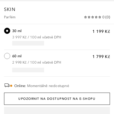
SKIN
Parfém
0
(
0
)
30 ml
1 199 Kč
3 997 Kč
 / 
100
ml
včetně DPH
60 ml
1 799 Kč
2 998 Kč
 / 
100
ml
včetně DPH
Online
:
Momentálně nedostupné
UPOZORNIT NA DOSTUPNOST NA E-SHOPU