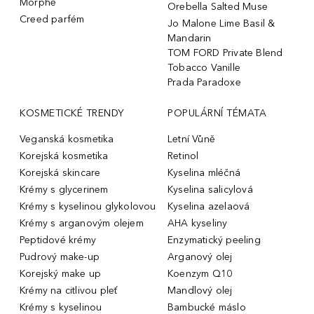
Morphe
Orebella Salted Muse
Creed parfém
Jo Malone Lime Basil &
Mandarin
TOM FORD Private Blend
Tobacco Vanille
Prada Paradoxe
KOSMETICKÉ TRENDY
POPULÁRNÍ TÉMATA
Veganská kosmetika
Letní Vůně
Korejská kosmetika
Retinol
Korejská skincare
Kyselina mléčná
Krémy s glycerinem
Kyselina salicylová
Krémy s kyselinou glykolovou
Kyselina azelaová
Krémy s arganovým olejem
AHA kyseliny
Peptidové krémy
Enzymatický peeling
Pudrový make-up
Arganový olej
Korejský make up
Koenzym Q10
Krémy na citlivou pleť
Mandlový olej
Krémy s kyselinou
Bambucké máslo