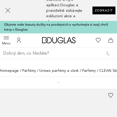
[navigation.slideout.screenreader]
aplikaci Douglas a
pravidelně získávejte
ZOBRAZIT
exkluzivní akce a
slevy
Objevte naše beauty služby na prodejnách a vychutnejte si svojí chvíli
krásy v Douglas.
Domů
K mému se
Otevřít menu
K mému účtu
Do 
Menu
Vraťte se
Proveďte vyhledávání
Homepage
Parfémy
Unisex parfémy a vůně
Parfémy
CLEAN Sk