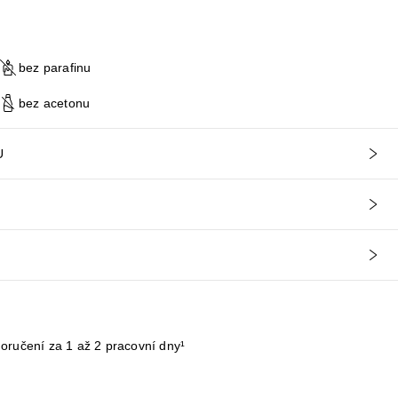
bez parafinu
bez acetonu
U
ručení za 1 až 2 pracovní dny¹