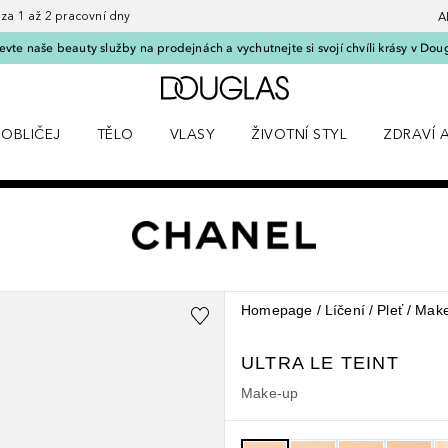
 1 až 2 pracovní dny
A
vte naše beauty služby na prodejnách a vychutnejte si svojí chvíli krásy v Dou
Domů
OBLIČEJ
TĚLO
VLASY
ŽIVOTNÍ STYL
ZDRAVÍ 
dku Líčení
Otevřít nabídku Obličej
Otevřít nabídku Tělo
Otevřít nabídku Vlasy
Otevřít nabídku Životní styl
Otevřít n
Homepage
Líčení
Pleť
Make
ULTRA LE TEINT
Make-up