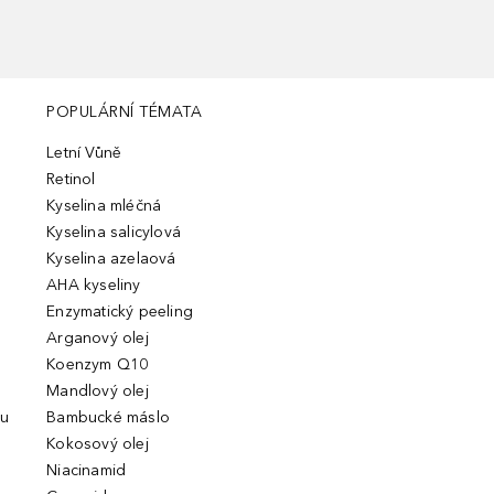
POPULÁRNÍ TÉMATA
Letní Vůně
Retinol
Kyselina mléčná
Kyselina salicylová
Kyselina azelaová
AHA kyseliny
Enzymatický peeling
Arganový olej
Koenzym Q10
Mandlový olej
ou
Bambucké máslo
Kokosový olej
Niacinamid