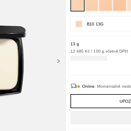
B10 13G
13 g
12 685 Kč
 / 
100
g
včetně DPH
Online
:
Momentálně nedo
UPOZ