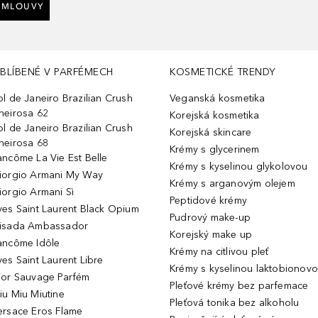
SMLOUVY
BLÍBENÉ V PARFÉMECH
KOSMETICKÉ TRENDY
ol de Janeiro Brazilian Crush
Veganská kosmetika
heirosa 62
Korejská kosmetika
ol de Janeiro Brazilian Crush
Korejská skincare
heirosa 68
Krémy s glycerinem
ancôme La Vie Est Belle
Krémy s kyselinou glykolovou
iorgio Armani My Way
Krémy s arganovým olejem
iorgio Armani Sì
Peptidové krémy
ves Saint Laurent Black Opium
Pudrový make-up
isada Ambassador
Korejský make up
ancôme Idôle
Krémy na citlivou pleť
ves Saint Laurent Libre
Krémy s kyselinou laktobionov
ior Sauvage Parfém
Pleťové krémy bez parfemace
iu Miu Miutine
Pleťová tonika bez alkoholu
ersace Eros Flame