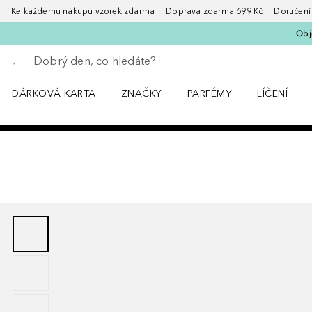
Ke každému nákupu vzorek zdarma Doprava zdarma 699 Kč Doručení za
Obje
Vraťte se
Proveďte vyhledávání
DÁRKOVÁ KARTA
ZNAČKY
PARFÉMY
LÍČENÍ
Otevřít nabídku ZNAČKY
Otevřít nabídku Parfémy
Otevřít nabí