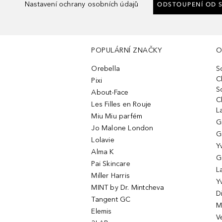
Nastavení ochrany osobních údajů
ODSTOUPENÍ OD 
POPULÁRNÍ ZNAČKY
O
Orebella
S
C
Pixi
S
About-Face
C
Les Filles en Rouje
L
Miu Miu parfém
G
Jo Malone London
G
Lolavie
Y
Alma K
G
Pai Skincare
L
Miller Harris
Y
MINT by Dr. Mintcheva
D
Tangent GC
M
Elemis
V