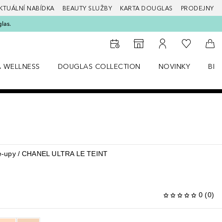
KTUÁLNÍ NABÍDKA
BEAUTY SLUŽBY
KARTA DOUGLAS
PRODEJNY
glas.
K mému se
K vyhledávači prodejen
K mému účtu
Do 
A WELLNESS
DOUGLAS COLLECTION
NOVINKY
BEA
abídku Zdraví a wellness
Otevřít nabídku Douglas Collection
Otevřít nabídku N
Ote
-upy
CHANEL ULTRA LE TEINT
0
(
0
)