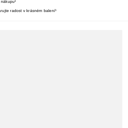
 nákupu¹
rujte radost v krásném balení¹