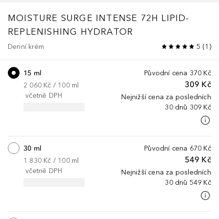
MOISTURE SURGE
INTENSE 72H LIPID-
REPLENISHING HYDRATOR
Denní krém
5
(
1
)
15 ml
Původní cena
370 Kč
309 Kč
2 060 Kč
 / 
100
ml
včetně DPH
Nejnižší cena za posledních
30 dnů
309 Kč
30 ml
Původní cena
670 Kč
549 Kč
1 830 Kč
 / 
100
ml
včetně DPH
Nejnižší cena za posledních
30 dnů
549 Kč