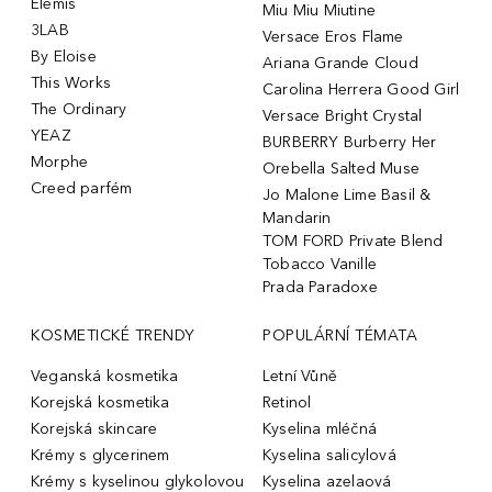
Elemis
Miu Miu Miutine
3LAB
Versace Eros Flame
By Eloise
Ariana Grande Cloud
This Works
Carolina Herrera Good Girl
The Ordinary
Versace Bright Crystal
YEAZ
BURBERRY Burberry Her
Morphe
Orebella Salted Muse
Creed parfém
Jo Malone Lime Basil &
Mandarin
TOM FORD Private Blend
Tobacco Vanille
Prada Paradoxe
KOSMETICKÉ TRENDY
POPULÁRNÍ TÉMATA
Veganská kosmetika
Letní Vůně
Korejská kosmetika
Retinol
Korejská skincare
Kyselina mléčná
Krémy s glycerinem
Kyselina salicylová
Krémy s kyselinou glykolovou
Kyselina azelaová