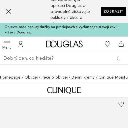
[navigation.slideout.screenreader]
aplikaci Douglas a
pravidelně získávejte
ZOBRAZIT
exkluzivní akce a
slevy
Objevte naše beauty služby na prodejnách a vychutnejte si svojí chvíli
krásy v Douglas.
Domů
K mému se
Otevřít menu
K mému účtu
Do 
Menu
Vraťte se
Proveďte vyhledávání
Homepage
Obličej
Péče o obličej
Denní krémy
Clinique Moistu