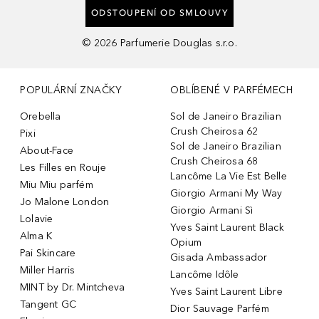
ODSTOUPENÍ OD SMLOUVY
©
2026
Parfumerie Douglas s.r.o.
POPULÁRNÍ ZNAČKY
OBLÍBENÉ V PARFÉMECH
Orebella
Sol de Janeiro Brazilian
Crush Cheirosa 62
Pixi
Sol de Janeiro Brazilian
About-Face
Crush Cheirosa 68
Les Filles en Rouje
Lancôme La Vie Est Belle
Miu Miu parfém
Giorgio Armani My Way
Jo Malone London
Giorgio Armani Sì
Lolavie
Yves Saint Laurent Black
Alma K
Opium
Pai Skincare
Gisada Ambassador
Miller Harris
Lancôme Idôle
MINT by Dr. Mintcheva
Yves Saint Laurent Libre
Tangent GC
Dior Sauvage Parfém