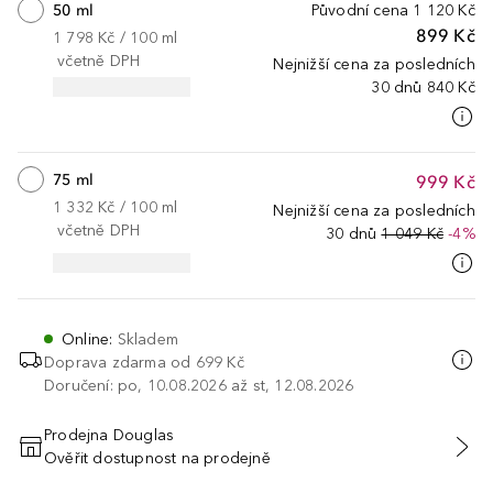
50 ml
Původní cena
1 120 Kč
899 Kč
1 798 Kč
 / 
100
ml
včetně DPH
Nejnižší cena za posledních
30 dnů
840 Kč
75 ml
999 Kč
1 332 Kč
 / 
100
ml
Nejnižší cena za posledních
včetně DPH
30 dnů
1 049 Kč
-4%
Online
:
Skladem
Doprava zdarma od
699 Kč
Doručení: po, 10.08.2026 až st, 12.08.2026
Prodejna Douglas
Ověřit dostupnost na prodejně
PŘIDAT DO KOŠÍKU