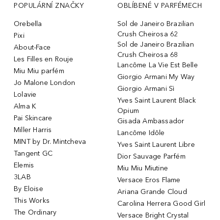
POPULÁRNÍ ZNAČKY
OBLÍBENÉ V PARFÉMECH
Orebella
Sol de Janeiro Brazilian
Crush Cheirosa 62
Pixi
Sol de Janeiro Brazilian
About-Face
Crush Cheirosa 68
Les Filles en Rouje
Lancôme La Vie Est Belle
Miu Miu parfém
Giorgio Armani My Way
Jo Malone London
Giorgio Armani Sì
Lolavie
Yves Saint Laurent Black
Alma K
Opium
Pai Skincare
Gisada Ambassador
Miller Harris
Lancôme Idôle
MINT by Dr. Mintcheva
Yves Saint Laurent Libre
Tangent GC
Dior Sauvage Parfém
Elemis
Miu Miu Miutine
3LAB
Versace Eros Flame
By Eloise
Ariana Grande Cloud
This Works
Carolina Herrera Good Girl
The Ordinary
Versace Bright Crystal