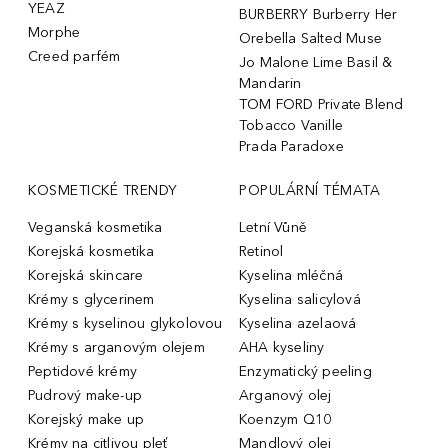
YEAZ
BURBERRY Burberry Her
Morphe
Orebella Salted Muse
Creed parfém
Jo Malone Lime Basil &
Mandarin
TOM FORD Private Blend
Tobacco Vanille
Prada Paradoxe
KOSMETICKÉ TRENDY
POPULÁRNÍ TÉMATA
Veganská kosmetika
Letní Vůně
Korejská kosmetika
Retinol
Korejská skincare
Kyselina mléčná
Krémy s glycerinem
Kyselina salicylová
Krémy s kyselinou glykolovou
Kyselina azelaová
Krémy s arganovým olejem
AHA kyseliny
Peptidové krémy
Enzymatický peeling
Pudrový make-up
Arganový olej
Korejský make up
Koenzym Q10
Krémy na citlivou pleť
Mandlový olej