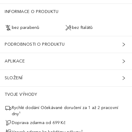
INFORMACE O PRODUKTU
bez parabenů
bez ftalátů
PODROBNOSTI O PRODUKTU
APLIKACE
SLOŽENÍ
TVOJE VÝHODY
Rychlé dodání Očekávané doručení za 1 až 2 pracovní
inek, otoků a tmavých kruhů pod očimaMolekula, která mění pravidla 
dny¹
Doprava zdarma od 699 Kč