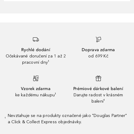
Rychlé dodání
Doprava zdarma
Očekávané doručení za 1 až 2
od 699 Kč
pracovní dny¹
Vzorek zdarma
Prémiové dárkové balení
ke každému nákupu¹
Darujte radost v krásném
balení¹
Nevztahuje se na produkty označené jako "Douglas Partner"
¹
a Click & Collect Express objednávky.