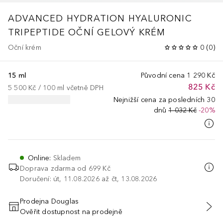
ADVANCED HYDRATION
HYALURONIC
TRIPEPTIDE OČNÍ GELOVÝ KRÉM
Oční krém
0
(
0
)
15 ml
Původní cena
1 290 Kč
825 Kč
5 500 Kč
 / 
100
ml
včetně DPH
Nejnižší cena za posledních 30
dnů
1 032 Kč
-20%
Online
:
Skladem
Doprava zdarma od 699 Kč
Doručení: út, 11.08.2026 až čt, 13.08.2026
Prodejna Douglas
Ověřit dostupnost na prodejně
PŘIDAT DO KOŠÍKU