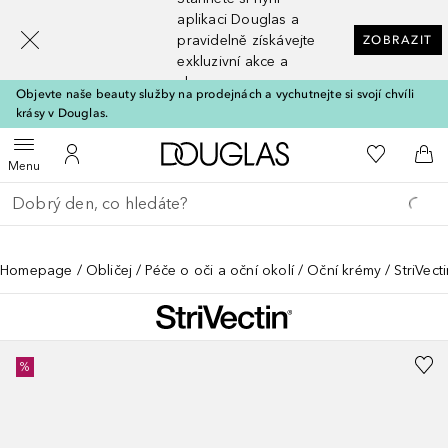
[navigation.slideout.screenreader]
aplikaci Douglas a
pravidelně získávejte
ZOBRAZIT
exkluzivní akce a
slevy
Objevte naše beauty služby na prodejnách a vychutnejte si svojí chvíli
krásy v Douglas.
Domů
K mému se
Otevřít menu
K mému účtu
Do 
Menu
Vraťte se
Proveďte vyhledávání
Homepage
Obličej
Péče o oči a oční okolí
Oční krémy
StriVec
%