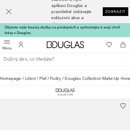
[navigation.slideout.screenreader]
aplikaci Douglas a
pravidelně získávejte
ZOBRAZIT
exkluzivní akce a
slevy
Objevte naše beauty služby na prodejnách a vychutnejte si svojí chvíli
krásy v Douglas.
Domů
K mému se
Otevřít menu
K mému účtu
Do 
Menu
Vraťte se
Proveďte vyhledávání
Homepage
Líčení
Pleť
Pudry
Douglas Collection Make-Up Hon