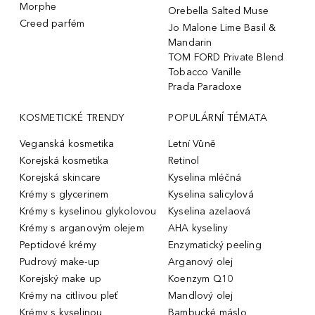
Morphe
Orebella Salted Muse
Creed parfém
Jo Malone Lime Basil &
Mandarin
TOM FORD Private Blend
Tobacco Vanille
Prada Paradoxe
KOSMETICKÉ TRENDY
POPULÁRNÍ TÉMATA
Veganská kosmetika
Letní Vůně
Korejská kosmetika
Retinol
Korejská skincare
Kyselina mléčná
Krémy s glycerinem
Kyselina salicylová
Krémy s kyselinou glykolovou
Kyselina azelaová
Krémy s arganovým olejem
AHA kyseliny
Peptidové krémy
Enzymatický peeling
Pudrový make-up
Arganový olej
Korejský make up
Koenzym Q10
Krémy na citlivou pleť
Mandlový olej
Krémy s kyselinou
Bambucké máslo