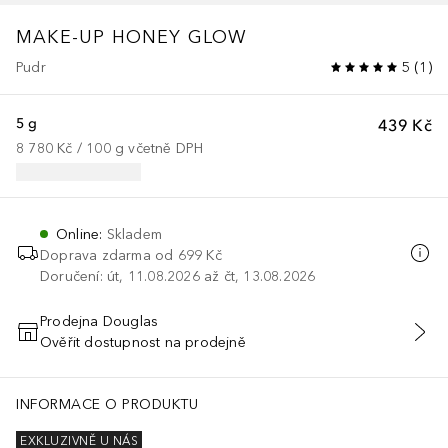
MAKE-UP
HONEY GLOW
Pudr
5
(
1
)
5 g
439 Kč
8 780 Kč
 / 
100
g
včetně DPH
Online
:
Skladem
Doprava zdarma od
699 Kč
Doručení: út, 11.08.2026 až čt, 13.08.2026
Prodejna Douglas
Ověřit dostupnost na prodejně
PŘIDAT DO KOŠÍKU
INFORMACE O PRODUKTU
EXKLUZIVNĚ U NÁS