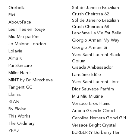
Orebella
Sol de Janeiro Brazilian
Crush Cheirosa 62
Pixi
Sol de Janeiro Brazilian
About-Face
Crush Cheirosa 68
Les Filles en Rouje
Lancôme La Vie Est Belle
Miu Miu parfém
Giorgio Armani My Way
Jo Malone London
Giorgio Armani Sì
Lolavie
Yves Saint Laurent Black
Alma K
Opium
Pai Skincare
Gisada Ambassador
Miller Harris
Lancôme Idôle
MINT by Dr. Mintcheva
Yves Saint Laurent Libre
Tangent GC
Dior Sauvage Parfém
Elemis
Miu Miu Miutine
3LAB
Versace Eros Flame
By Eloise
Ariana Grande Cloud
This Works
Carolina Herrera Good Girl
The Ordinary
Versace Bright Crystal
YEAZ
BURBERRY Burberry Her