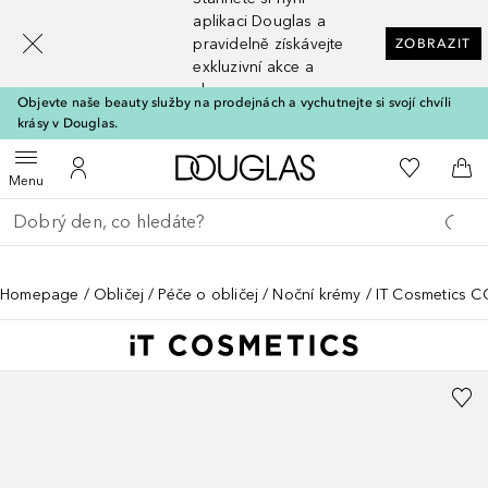
[navigation.slideout.screenreader]
aplikaci Douglas a
pravidelně získávejte
ZOBRAZIT
exkluzivní akce a
slevy
Objevte naše beauty služby na prodejnách a vychutnejte si svojí chvíli
krásy v Douglas.
Domů
K mému se
Otevřít menu
K mému účtu
Do 
Menu
Vraťte se
Proveďte vyhledávání
Homepage
Obličej
Péče o obličej
Noční krémy
IT Cosmetics C