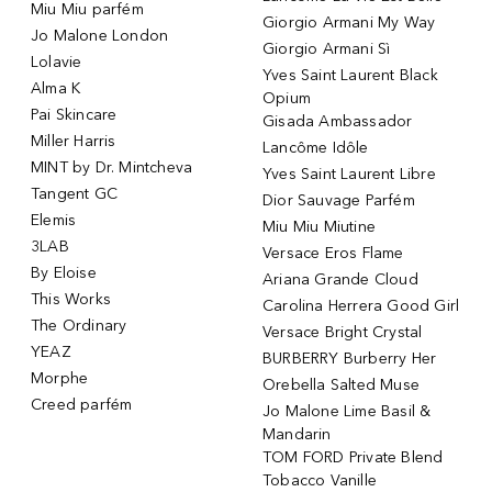
Miu Miu parfém
Giorgio Armani My Way
Jo Malone London
Giorgio Armani Sì
Lolavie
Yves Saint Laurent Black
Alma K
Opium
Pai Skincare
Gisada Ambassador
Miller Harris
Lancôme Idôle
MINT by Dr. Mintcheva
Yves Saint Laurent Libre
Tangent GC
Dior Sauvage Parfém
Elemis
Miu Miu Miutine
3LAB
Versace Eros Flame
By Eloise
Ariana Grande Cloud
This Works
Carolina Herrera Good Girl
The Ordinary
Versace Bright Crystal
YEAZ
BURBERRY Burberry Her
Morphe
Orebella Salted Muse
Creed parfém
Jo Malone Lime Basil &
Mandarin
TOM FORD Private Blend
Tobacco Vanille