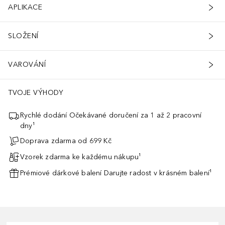
APLIKACE
SLOŽENÍ
VAROVÁNÍ
TVOJE VÝHODY
Rychlé dodání Očekávané doručení za 1 až 2 pracovní
dny¹
Doprava zdarma od 699 Kč
Vzorek zdarma ke každému nákupu¹
Prémiové dárkové balení Darujte radost v krásném balení¹