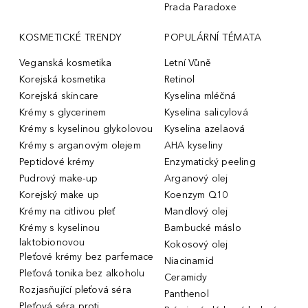
Prada Paradoxe
KOSMETICKÉ TRENDY
POPULÁRNÍ TÉMATA
Veganská kosmetika
Letní Vůně
Korejská kosmetika
Retinol
Korejská skincare
Kyselina mléčná
Krémy s glycerinem
Kyselina salicylová
Krémy s kyselinou glykolovou
Kyselina azelaová
Krémy s arganovým olejem
AHA kyseliny
Peptidové krémy
Enzymatický peeling
Pudrový make-up
Arganový olej
Korejský make up
Koenzym Q10
Krémy na citlivou pleť
Mandlový olej
Krémy s kyselinou
Bambucké máslo
laktobionovou
Kokosový olej
Pleťové krémy bez parfemace
Niacinamid
Pleťová tonika bez alkoholu
Ceramidy
Rozjasňující pleťová séra
Panthenol
Pleťová séra proti