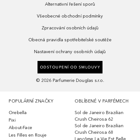
Alternativní řešení sporů
Všeobecné obchodní podmínky
Zpracování osobních údajů
Obecná pravidla spotřebitelské soutěže
Nastavení ochrany osobních údajů
ODSTOUPENÍ OD SMLOUVY
©
2026
Parfumerie Douglas s.r.o.
POPULÁRNÍ ZNAČKY
OBLÍBENÉ V PARFÉMECH
Orebella
Sol de Janeiro Brazilian
Crush Cheirosa 62
Pixi
Sol de Janeiro Brazilian
About-Face
Crush Cheirosa 68
Les Filles en Rouje
Lancôme La Vie Est Belle