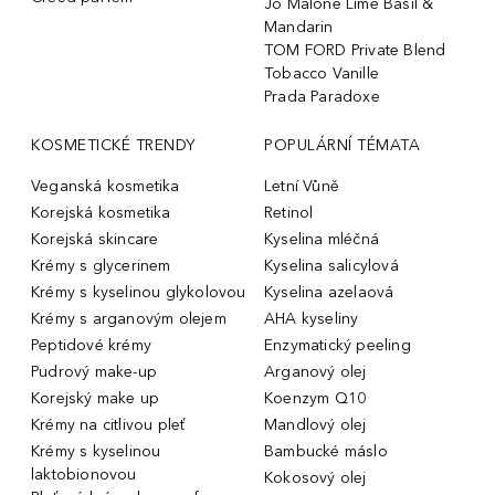
Jo Malone Lime Basil &
Mandarin
TOM FORD Private Blend
Tobacco Vanille
Prada Paradoxe
KOSMETICKÉ TRENDY
POPULÁRNÍ TÉMATA
Veganská kosmetika
Letní Vůně
Korejská kosmetika
Retinol
Korejská skincare
Kyselina mléčná
Krémy s glycerinem
Kyselina salicylová
Krémy s kyselinou glykolovou
Kyselina azelaová
Krémy s arganovým olejem
AHA kyseliny
Peptidové krémy
Enzymatický peeling
Pudrový make-up
Arganový olej
Korejský make up
Koenzym Q10
Krémy na citlivou pleť
Mandlový olej
Krémy s kyselinou
Bambucké máslo
laktobionovou
Kokosový olej