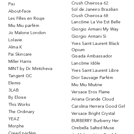
Crush Cheirosa 62
Pixi
Sol de Janeiro Brazilian
About-Face
Crush Cheirosa 68
Les Filles en Rouje
Lancôme La Vie Est Belle
Miu Miu parfém
Giorgio Armani My Way
Jo Malone London
Giorgio Armani Sì
Lolavie
Yves Saint Laurent Black
Alma K
Opium
Pai Skincare
Gisada Ambassador
Miller Harris
Lancôme Idôle
MINT by Dr. Mintcheva
Yves Saint Laurent Libre
Tangent GC
Dior Sauvage Parfém
Elemis
Miu Miu Miutine
3LAB
Versace Eros Flame
By Eloise
Ariana Grande Cloud
This Works
Carolina Herrera Good Girl
The Ordinary
Versace Bright Crystal
YEAZ
BURBERRY Burberry Her
Morphe
Orebella Salted Muse
Creed parfém