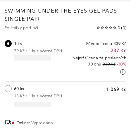
SWIMMING UNDER THE EYES GEL PADS
SINGLE PAIR
Polštářky pod oči
0
(
0
)
1 ks
Původní cena
339 Kč
237 Kč
79 Kč
 / 
1
kus
včetně DPH
Nejnižší cena za posledních
30 dnů
339 Kč
-30%
60 ks
1 069 Kč
18 Kč
 / 
1
kus
včetně DPH
Online
:
Vyprodáno