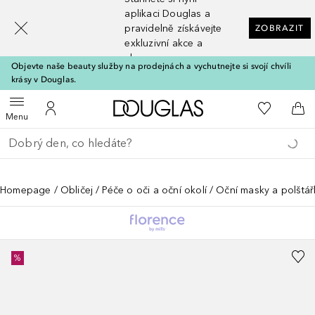
[navigation.slideout.screenreader]
aplikaci Douglas a
pravidelně získávejte
ZOBRAZIT
exkluzivní akce a
slevy
Objevte naše beauty služby na prodejnách a vychutnejte si svojí chvíli
krásy v Douglas.
Domů
K mému se
Otevřít menu
K mému účtu
Do 
Menu
Vraťte se
Proveďte vyhledávání
Homepage
Obličej
Péče o oči a oční okolí
Oční masky a polštář
%