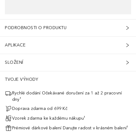
PODROBNOSTI O PRODUKTU
APLIKACE
SLOŽENÍ
TVOJE VÝHODY
Rychlé dodání Očekávané doručení za 1 až 2 pracovní
dny¹
Doprava zdarma od 699 Kč
Vzorek zdarma ke každému nákupu¹
Prémiové dárkové balení Darujte radost v krásném balení¹