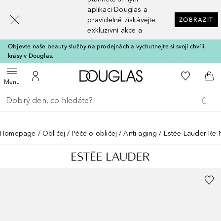
[navigation.slideout.screenreader]
aplikaci Douglas a
pravidelně získávejte
ZOBRAZIT
exkluzivní akce a
slevy
Objevte naše beauty služby na prodejnách a vychutnejte si svojí chvíli
krásy v Douglas.
Domů
K mému se
Otevřít menu
K mému účtu
Do 
Menu
Vraťte se
Proveďte vyhledávání
Homepage
Obličej
Péče o obličej
Anti-aging
Estée Lauder Re-