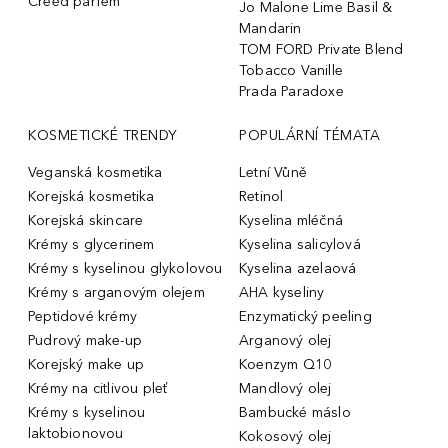
Creed parfém
Jo Malone Lime Basil &
Mandarin
TOM FORD Private Blend
Tobacco Vanille
Prada Paradoxe
KOSMETICKÉ TRENDY
POPULÁRNÍ TÉMATA
Veganská kosmetika
Letní Vůně
Korejská kosmetika
Retinol
Korejská skincare
Kyselina mléčná
Krémy s glycerinem
Kyselina salicylová
Krémy s kyselinou glykolovou
Kyselina azelaová
Krémy s arganovým olejem
AHA kyseliny
Peptidové krémy
Enzymatický peeling
Pudrový make-up
Arganový olej
Korejský make up
Koenzym Q10
Krémy na citlivou pleť
Mandlový olej
Krémy s kyselinou
Bambucké máslo
laktobionovou
Kokosový olej