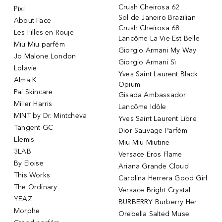
Crush Cheirosa 62
Pixi
Sol de Janeiro Brazilian
About-Face
Crush Cheirosa 68
Les Filles en Rouje
Lancôme La Vie Est Belle
Miu Miu parfém
Giorgio Armani My Way
Jo Malone London
Giorgio Armani Sì
Lolavie
Yves Saint Laurent Black
Alma K
Opium
Pai Skincare
Gisada Ambassador
Miller Harris
Lancôme Idôle
MINT by Dr. Mintcheva
Yves Saint Laurent Libre
Tangent GC
Dior Sauvage Parfém
Elemis
Miu Miu Miutine
3LAB
Versace Eros Flame
By Eloise
Ariana Grande Cloud
This Works
Carolina Herrera Good Girl
The Ordinary
Versace Bright Crystal
YEAZ
BURBERRY Burberry Her
Morphe
Orebella Salted Muse