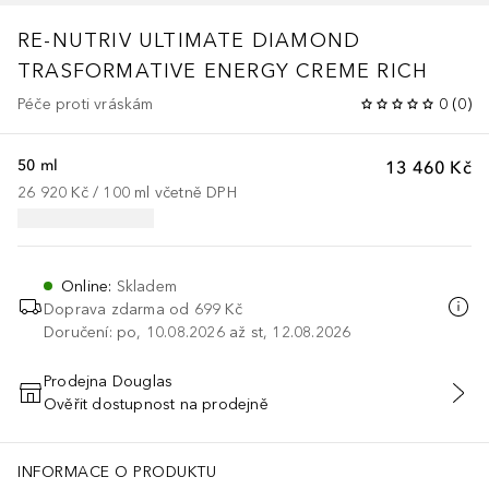
RE-NUTRIV
ULTIMATE DIAMOND
TRASFORMATIVE ENERGY CREME RICH
Péče proti vráskám
0
(
0
)
50 ml
13 460 Kč
26 920 Kč
 / 
100
ml
včetně DPH
Online
:
Skladem
Doprava zdarma od 699 Kč
Doručení: po, 10.08.2026 až st, 12.08.2026
Prodejna Douglas
Ověřit dostupnost na prodejně
PŘIDAT DO KOŠÍKU
Glycol Cellulose Tromethamine Lecithin Xanthan Gum Disodium Edta P
INFORMACE O PRODUKTU