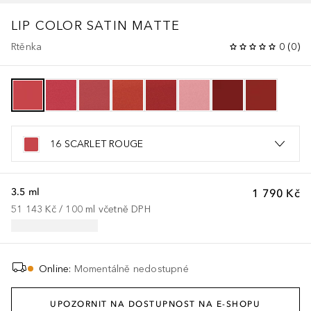
LIP COLOR SATIN MATTE
Rtěnka
0
(
0
)
16 SCARLET ROUGE
3.5 ml
1 790 Kč
51 143 Kč
 / 
100
ml
včetně DPH
Online
:
Momentálně nedostupné
UPOZORNIT NA DOSTUPNOST NA E-SHOPU