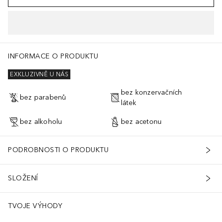
nhaltsstoffe von Zeit zu Zeit ändern kann. Bitte entnehmen S
INFORMACE O PRODUKTU
EXKLUZIVNĚ U NÁS
bez konzervačních
bez parabenů
látek
bez alkoholu
bez acetonu
PODROBNOSTI O PRODUKTU
SLOŽENÍ
TVOJE VÝHODY