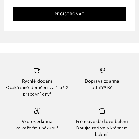
REGISTROVAT
Rychlé dodání
Doprava zdarma
Očekávané doručení za 1 až 2
od 699 Kč
pracovní dny¹
Vzorek zdarma
Prémiové dárkové balení
ke každému nákupu¹
Darujte radost v krásném
balení¹