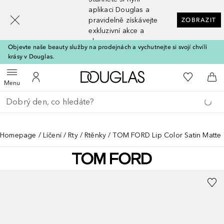
[navigation.slideout.screenreader]
aplikaci Douglas a
pravidelně získávejte
ZOBRAZIT
exkluzivní akce a
slevy
Objevte naše beauty služby na prodejnách a vychutnejte si svojí chvíli
krásy v Douglas.
Domů
K mému se
Otevřít menu
K mému účtu
Do 
Menu
Vraťte se
Proveďte vyhledávání
Homepage
Líčení
Rty
Rtěnky
TOM FORD Lip Color Satin Matte