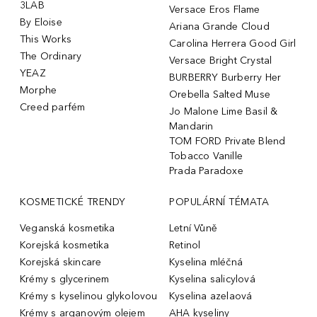
3LAB
Versace Eros Flame
By Eloise
Ariana Grande Cloud
This Works
Carolina Herrera Good Girl
The Ordinary
Versace Bright Crystal
YEAZ
BURBERRY Burberry Her
Morphe
Orebella Salted Muse
Creed parfém
Jo Malone Lime Basil &
Mandarin
TOM FORD Private Blend
Tobacco Vanille
Prada Paradoxe
KOSMETICKÉ TRENDY
POPULÁRNÍ TÉMATA
Veganská kosmetika
Letní Vůně
Korejská kosmetika
Retinol
Korejská skincare
Kyselina mléčná
Krémy s glycerinem
Kyselina salicylová
Krémy s kyselinou glykolovou
Kyselina azelaová
Krémy s arganovým olejem
AHA kyseliny