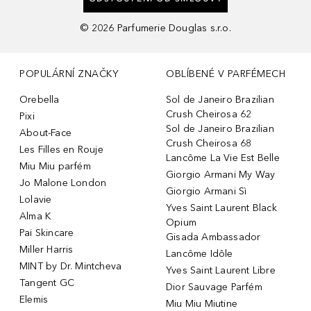
©
2026
Parfumerie Douglas s.r.o.
POPULÁRNÍ ZNAČKY
OBLÍBENÉ V PARFÉMECH
Orebella
Sol de Janeiro Brazilian
Crush Cheirosa 62
Pixi
Sol de Janeiro Brazilian
About-Face
Crush Cheirosa 68
Les Filles en Rouje
Lancôme La Vie Est Belle
Miu Miu parfém
Giorgio Armani My Way
Jo Malone London
Giorgio Armani Sì
Lolavie
Yves Saint Laurent Black
Alma K
Opium
Pai Skincare
Gisada Ambassador
Miller Harris
Lancôme Idôle
MINT by Dr. Mintcheva
Yves Saint Laurent Libre
Tangent GC
Dior Sauvage Parfém
Elemis
Miu Miu Miutine