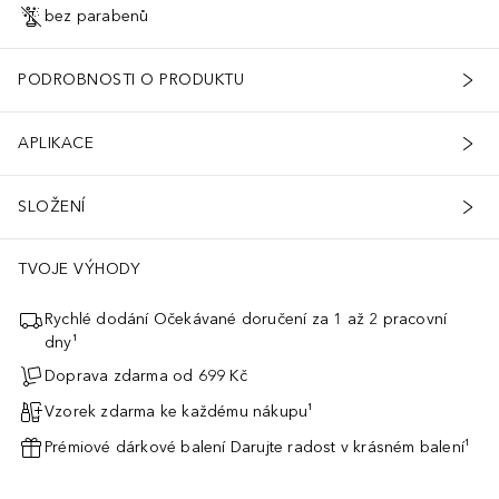
bez parabenů
PODROBNOSTI O PRODUKTU
APLIKACE
SLOŽENÍ
TVOJE VÝHODY
Rychlé dodání Očekávané doručení za 1 až 2 pracovní
dny¹
Doprava zdarma od 699 Kč
Vzorek zdarma ke každému nákupu¹
Prémiové dárkové balení Darujte radost v krásném balení¹