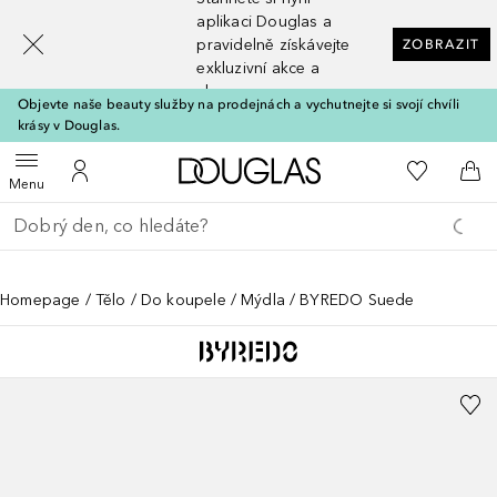
[navigation.slideout.screenreader]
aplikaci Douglas a
pravidelně získávejte
ZOBRAZIT
exkluzivní akce a
slevy
Objevte naše beauty služby na prodejnách a vychutnejte si svojí chvíli
krásy v Douglas.
Domů
K mému se
Otevřít menu
K mému účtu
Do 
Menu
Vraťte se
Proveďte vyhledávání
Homepage
Tělo
Do koupele
Mýdla
BYREDO Suede