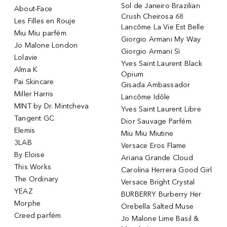
Sol de Janeiro Brazilian
About-Face
Crush Cheirosa 68
Les Filles en Rouje
Lancôme La Vie Est Belle
Miu Miu parfém
Giorgio Armani My Way
Jo Malone London
Giorgio Armani Sì
Lolavie
Yves Saint Laurent Black
Alma K
Opium
Pai Skincare
Gisada Ambassador
Miller Harris
Lancôme Idôle
MINT by Dr. Mintcheva
Yves Saint Laurent Libre
Tangent GC
Dior Sauvage Parfém
Elemis
Miu Miu Miutine
3LAB
Versace Eros Flame
By Eloise
Ariana Grande Cloud
This Works
Carolina Herrera Good Girl
The Ordinary
Versace Bright Crystal
YEAZ
BURBERRY Burberry Her
Morphe
Orebella Salted Muse
Creed parfém
Jo Malone Lime Basil &