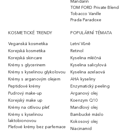
Mandarin
TOM FORD Private Blend
Tobacco Vanille
Prada Paradoxe
KOSMETICKÉ TRENDY
POPULÁRNÍ TÉMATA
Veganská kosmetika
Letní Vůně
Korejská kosmetika
Retinol
Korejská skincare
Kyselina mléčná
Krémy s glycerinem
Kyselina salicylová
Krémy s kyselinou glykolovou
Kyselina azelaová
Krémy s arganovým olejem
AHA kyseliny
Peptidové krémy
Enzymatický peeling
Pudrový make-up
Arganový olej
Korejský make up
Koenzym Q10
Krémy na citlivou pleť
Mandlový olej
Krémy s kyselinou
Bambucké máslo
laktobionovou
Kokosový olej
Pleťové krémy bez parfemace
Niacinamid