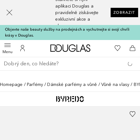
[navigation.slideout.screenreader]
aplikaci Douglas a
pravidelně získávejte
ZOBRAZIT
exkluzivní akce a
slevy
Objevte naše beauty služby na prodejnách a vychutnejte si svojí chvíli
krásy v Douglas.
Domů
K mému se
Otevřít menu
K mému účtu
Do 
Menu
Vraťte se
Proveďte vyhledávání
Homepage
Parfémy
Dámské parfémy a vůně
Vůně na vlasy
BY