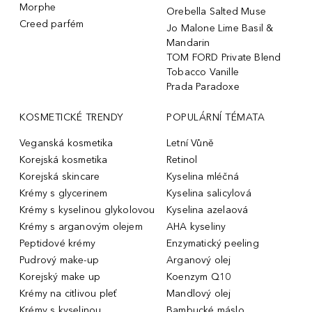
Morphe
Orebella Salted Muse
Creed parfém
Jo Malone Lime Basil &
Mandarin
TOM FORD Private Blend
Tobacco Vanille
Prada Paradoxe
KOSMETICKÉ TRENDY
POPULÁRNÍ TÉMATA
Veganská kosmetika
Letní Vůně
Korejská kosmetika
Retinol
Korejská skincare
Kyselina mléčná
Krémy s glycerinem
Kyselina salicylová
Krémy s kyselinou glykolovou
Kyselina azelaová
Krémy s arganovým olejem
AHA kyseliny
Peptidové krémy
Enzymatický peeling
Pudrový make-up
Arganový olej
Korejský make up
Koenzym Q10
Krémy na citlivou pleť
Mandlový olej
Krémy s kyselinou
Bambucké máslo