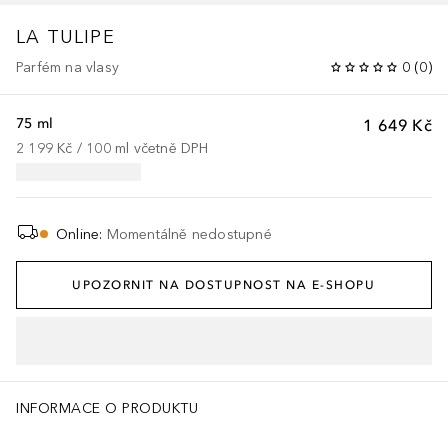
LA TULIPE
Parfém na vlasy
0
(
0
)
75 ml
1 649 Kč
2 199 Kč
 / 
100
ml
včetně DPH
Online
:
Momentálně nedostupné
UPOZORNIT NA DOSTUPNOST NA E-SHOPU
INFORMACE O PRODUKTU