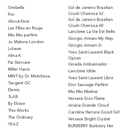
Orebella
Sol de Janeiro Brazilian
Crush Cheirosa 62
Pixi
Sol de Janeiro Brazilian
About-Face
Crush Cheirosa 68
Les Filles en Rouje
Lancôme La Vie Est Belle
Miu Miu parfém
Giorgio Armani My Way
Jo Malone London
Giorgio Armani Sì
Lolavie
Yves Saint Laurent Black
Alma K
Opium
Pai Skincare
Gisada Ambassador
Miller Harris
Lancôme Idôle
MINT by Dr. Mintcheva
Yves Saint Laurent Libre
Tangent GC
Dior Sauvage Parfém
Elemis
Miu Miu Miutine
3LAB
Versace Eros Flame
By Eloise
Ariana Grande Cloud
This Works
Carolina Herrera Good Girl
The Ordinary
Versace Bright Crystal
YEAZ
BURBERRY Burberry Her