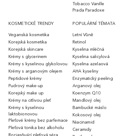
Tobacco Vanille
Prada Paradoxe
KOSMETICKÉ TRENDY
POPULÁRNÍ TÉMATA
Veganská kosmetika
Letní Vůně
Korejská kosmetika
Retinol
Korejská skincare
Kyselina mléčná
Krémy s glycerinem
Kyselina salicylová
Krémy s kyselinou glykolovou
Kyselina azelaová
Krémy s arganovým olejem
AHA kyseliny
Peptidové krémy
Enzymatický peeling
Pudrový make-up
Arganový olej
Korejský make up
Koenzym Q10
Krémy na citlivou pleť
Mandlový olej
Krémy s kyselinou
Bambucké máslo
laktobionovou
Kokosový olej
Pleťové krémy bez parfemace
Niacinamid
Pleťová tonika bez alkoholu
Ceramidy
Rozjasňující pleťová séra