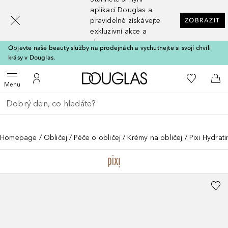
[navigation.slideout.screenreader]
aplikaci Douglas a
pravidelně získávejte
ZOBRAZIT
exkluzivní akce a
slevy
Objevte naše beauty služby na prodejnách a vychutnejte si svojí chvíli
krásy v Douglas.
Domů
K mému se
Otevřít menu
K mému účtu
Do 
Menu
Vraťte se
Proveďte vyhledávání
Homepage
Obličej
Péče o obličej
Krémy na obličej
Pixi Hydrat