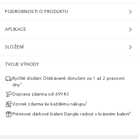
PODROBNOSTI O PRODUKTU
APLIKACE
SLOŽENÍ
TVOJE VÝHODY
Rychlé dodání Očekávané doručení za 1 až 2 pracovní
dny¹
Doprava zdarma od 699 Kč
Vzorek zdarma ke každému nákupu¹
Prémiové dárkové balení Darujte radost v krásném balení¹