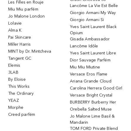
Les Filles en Rouje
Lancôme La Vie Est Belle
Miu Miu parfém
Giorgio Armani My Way
Jo Malone London
Giorgio Armani Sì
Lolavie
Yves Saint Laurent Black
Alma K
Opium
Pai Skincare
Gisada Ambassador
Miller Harris
Lancôme Idôle
MINT by Dr. Mintcheva
Yves Saint Laurent Libre
Tangent GC
Dior Sauvage Parfém
Elemis
Miu Miu Miutine
3LAB
Versace Eros Flame
By Eloise
Ariana Grande Cloud
This Works
Carolina Herrera Good Girl
The Ordinary
Versace Bright Crystal
YEAZ
BURBERRY Burberry Her
Morphe
Orebella Salted Muse
Creed parfém
Jo Malone Lime Basil &
Mandarin
TOM FORD Private Blend