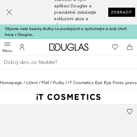
[navigation.slideout.screenreader]
aplikaci Douglas a
pravidelně získávejte
ZOBRAZIT
exkluzivní akce a
slevy
Objevte naše beauty služby na prodejnách a vychutnejte si svojí chvíli
krásy v Douglas.
Domů
K mému se
Otevřít menu
K mému účtu
Do 
Menu
Vraťte se
Proveďte vyhledávání
Homepage
Líčení
Pleť
Pudry
IT Cosmetics Bye Bye Pores pres