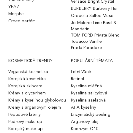
Versace Bright Crystal
YEAZ
BURBERRY Burberry Her
Morphe
Orebella Salted Muse
Creed parfém
Jo Malone Lime Basil &
Mandarin
TOM FORD Private Blend
Tobacco Vanille
Prada Paradoxe
KOSMETICKÉ TRENDY
POPULÁRNÍ TÉMATA
Veganská kosmetika
Letní Vůně
Korejská kosmetika
Retinol
Korejská skincare
Kyselina mléčná
Krémy s glycerinem
Kyselina salicylová
Krémy s kyselinou glykolovou
Kyselina azelaová
Krémy s arganovým olejem
AHA kyseliny
Peptidové krémy
Enzymatický peeling
Pudrový make-up
Arganový olej
Korejský make up
Koenzym Q10