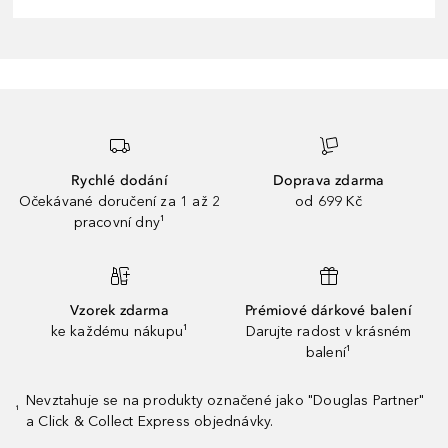
Rychlé dodání
Doprava zdarma
Očekávané doručení za 1 až 2
od 699 Kč
pracovní dny¹
Vzorek zdarma
Prémiové dárkové balení
ke každému nákupu¹
Darujte radost v krásném
balení¹
Nevztahuje se na produkty označené jako "Douglas Partner"
¹
a Click & Collect Express objednávky.