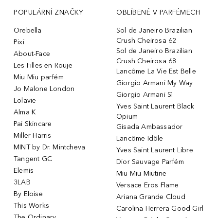
POPULÁRNÍ ZNAČKY
OBLÍBENÉ V PARFÉMECH
Orebella
Sol de Janeiro Brazilian
Crush Cheirosa 62
Pixi
Sol de Janeiro Brazilian
About-Face
Crush Cheirosa 68
Les Filles en Rouje
Lancôme La Vie Est Belle
Miu Miu parfém
Giorgio Armani My Way
Jo Malone London
Giorgio Armani Sì
Lolavie
Yves Saint Laurent Black
Alma K
Opium
Pai Skincare
Gisada Ambassador
Miller Harris
Lancôme Idôle
MINT by Dr. Mintcheva
Yves Saint Laurent Libre
Tangent GC
Dior Sauvage Parfém
Elemis
Miu Miu Miutine
3LAB
Versace Eros Flame
By Eloise
Ariana Grande Cloud
This Works
Carolina Herrera Good Girl
The Ordinary