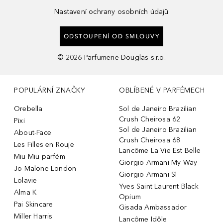
Nastavení ochrany osobních údajů
ODSTOUPENÍ OD SMLOUVY
©
2026
Parfumerie Douglas s.r.o.
POPULÁRNÍ ZNAČKY
OBLÍBENÉ V PARFÉMECH
Orebella
Sol de Janeiro Brazilian
Crush Cheirosa 62
Pixi
Sol de Janeiro Brazilian
About-Face
Crush Cheirosa 68
Les Filles en Rouje
Lancôme La Vie Est Belle
Miu Miu parfém
Giorgio Armani My Way
Jo Malone London
Giorgio Armani Sì
Lolavie
Yves Saint Laurent Black
Alma K
Opium
Pai Skincare
Gisada Ambassador
Miller Harris
Lancôme Idôle