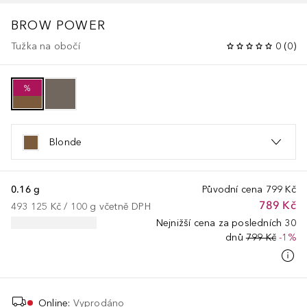
BROW POWER
Tužka na obočí
0
(
0
)
%
Blonde
0.16 g
Původní cena
799 Kč
789 Kč
493 125 Kč
 / 
100
g
včetně DPH
Nejnižší cena za posledních 30
dnů
799 Kč
-1%
Online
:
Vyprodáno