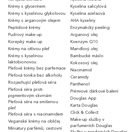
Krémy s glycerinem
Kyselina salicylová
Krémy s kyselinou glykolovou
Kyselina azelaová
Krémy s arganovým olejem
AHA kyseliny
Peptidové krémy
Enzymatický peeling
Pudrový make-up
Arganový olej
Korejský make up
Koenzym Q10
Krémy na citlivou pleť
Mandlový olej
Krémy s kyselinou
Bambucké máslo
laktobionovou
Kokosový olej
Pleťové krémy bez parfemace
Niacinamid
Pleťová tonika bez alkoholu
Ceramidy
Rozjasňující pleťová séra
Panthenol
Pleťová séra proti
Prémiové dárkové balení
pigmentovým skvrnám
Douglas App
Pleťová séra na smíšenou
Karta Douglas
pleť
Click & Collect
Pleťová séra s niacinamidem
Make-up služby v
Veganské krémy na obličej
parfumeriích Douglas
Miniatury parfémů, cestovní
Služby v prodejnách Douglas