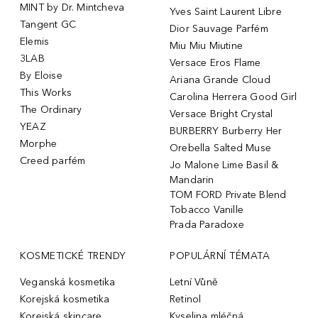
MINT by Dr. Mintcheva
Yves Saint Laurent Libre
Tangent GC
Dior Sauvage Parfém
Elemis
Miu Miu Miutine
3LAB
Versace Eros Flame
By Eloise
Ariana Grande Cloud
This Works
Carolina Herrera Good Girl
The Ordinary
Versace Bright Crystal
YEAZ
BURBERRY Burberry Her
Morphe
Orebella Salted Muse
Creed parfém
Jo Malone Lime Basil &
Mandarin
TOM FORD Private Blend
Tobacco Vanille
Prada Paradoxe
KOSMETICKÉ TRENDY
POPULÁRNÍ TÉMATA
Veganská kosmetika
Letní Vůně
Korejská kosmetika
Retinol
Korejská skincare
Kyselina mléčná