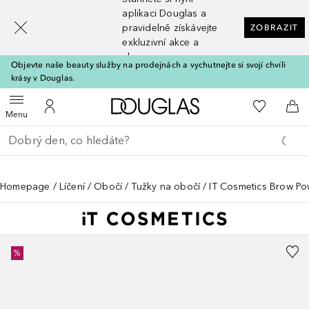
[navigation.slideout.screenreader]
aplikaci Douglas a
pravidelně získávejte
ZOBRAZIT
exkluzivní akce a
slevy
Objevte naše beauty služby na prodejnách a vychutnejte si svojí chvíli
krásy v Douglas.
Domů
K mému se
Otevřít menu
K mému účtu
Do 
Menu
Vraťte se
Proveďte vyhledávání
Homepage
Líčení
Obočí
Tužky na obočí
IT Cosmetics Brow Po
%