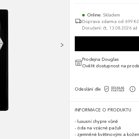
Online
:
Skladem
Doprava zdarma od 699 Kč
Doručení: čt, 13.08.2026 až
Prodejna Douglas
Ověřit dostupnost na prod
Odeslání dle
INFORMACE O PRODUKTU
luxusní chypre vůně
óda na vzácné pačuli
zjemněné květinovými a kožen