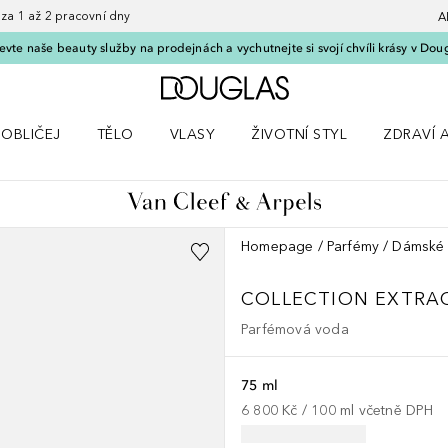
 1 až 2 pracovní dny
A
vte naše beauty služby na prodejnách a vychutnejte si svojí chvíli krásy v Dou
Domů
OBLIČEJ
TĚLO
VLASY
ŽIVOTNÍ STYL
ZDRAVÍ 
dku Líčení
Otevřít nabídku Obličej
Otevřít nabídku Tělo
Otevřít nabídku Vlasy
Otevřít nabídku Životní styl
Otevřít n
Homepage
Parfémy
Dámské 
COLLECTION EXTRA
Parfémová voda
75 ml
6 800 Kč
 / 
100
ml
včetně DPH