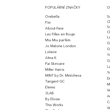
POPULÁRNÍ ZNAČKY
O
Orebella
S
C
Pixi
S
About-Face
C
Les Filles en Rouje
L
Miu Miu parfém
G
Jo Malone London
G
Lolavie
Y
Alma K
G
Pai Skincare
L
Miller Harris
Y
MINT by Dr. Mintcheva
D
Tangent GC
M
Elemis
V
3LAB
A
By Eloise
C
This Works
V