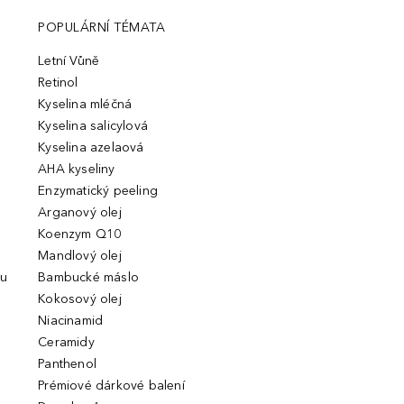
POPULÁRNÍ TÉMATA
Letní Vůně
Retinol
Kyselina mléčná
Kyselina salicylová
Kyselina azelaová
AHA kyseliny
Enzymatický peeling
Arganový olej
Koenzym Q10
Mandlový olej
ou
Bambucké máslo
Kokosový olej
Niacinamid
Ceramidy
Panthenol
Prémiové dárkové balení