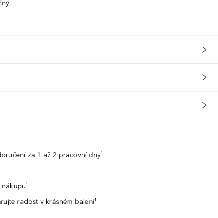
čný
oručení za 1 až 2 pracovní dny¹
 nákupu¹
rujte radost v krásném balení¹