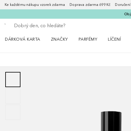
Ke každému nákupu vzorek zdarma Doprava zdarma 699 Kč Doručení za
Obje
Vraťte se
Proveďte vyhledávání
DÁRKOVÁ KARTA
ZNAČKY
PARFÉMY
LÍČENÍ
Otevřít nabídku ZNAČKY
Otevřít nabídku Parfémy
Otevřít nabí