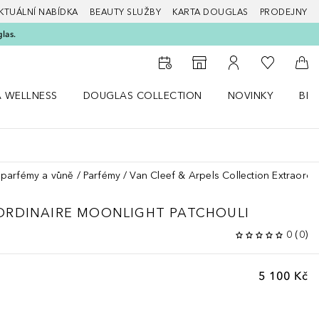
KTUÁLNÍ NABÍDKA
BEAUTY SLUŽBY
KARTA DOUGLAS
PRODEJNY
glas.
K mému se
K vyhledávači prodejen
K mému účtu
Do 
A WELLNESS
DOUGLAS COLLECTION
NOVINKY
BEA
abídku Zdraví a wellness
Otevřít nabídku Douglas Collection
Otevřít nabídku N
Ote
parfémy a vůně
Parfémy
Van Cleef & Arpels Collection Extraordi
ORDINAIRE
MOONLIGHT PATCHOULI
0
(
0
)
5 100 Kč