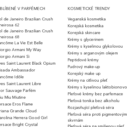
BLÍBENÉ V PARFÉMECH
KOSMETICKÉ TRENDY
ol de Janeiro Brazilian Crush
Veganská kosmetika
heirosa 62
Korejská kosmetika
ol de Janeiro Brazilian Crush
Korejská skincare
heirosa 68
Krémy s glycerinem
ancôme La Vie Est Belle
Krémy s kyselinou glykolovou
iorgio Armani My Way
Krémy s arganovým olejem
iorgio Armani Sì
Peptidové krémy
ves Saint Laurent Black Opium
Pudrový make-up
isada Ambassador
Korejský make up
ancôme Idôle
Krémy na citlivou pleť
ves Saint Laurent Libre
Krémy s kyselinou laktobionov
ior Sauvage Parfém
Pleťové krémy bez parfemace
iu Miu Miutine
Pleťová tonika bez alkoholu
ersace Eros Flame
Rozjasňující pleťová séra
riana Grande Cloud
Pleťová séra proti pigmentovým
arolina Herrera Good Girl
skvrnám
ersace Bright Crystal
Pleťová séra na smíšenou pleť