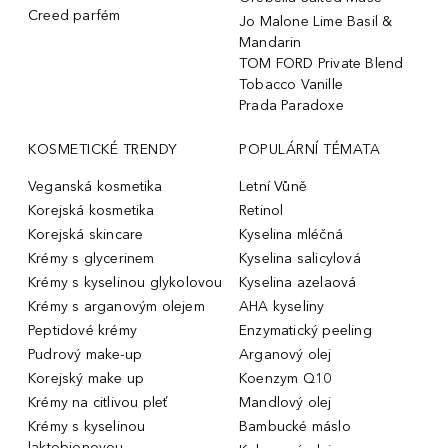
Creed parfém
Jo Malone Lime Basil &
Mandarin
TOM FORD Private Blend
Tobacco Vanille
Prada Paradoxe
KOSMETICKÉ TRENDY
POPULÁRNÍ TÉMATA
Veganská kosmetika
Letní Vůně
Korejská kosmetika
Retinol
Korejská skincare
Kyselina mléčná
Krémy s glycerinem
Kyselina salicylová
Krémy s kyselinou glykolovou
Kyselina azelaová
Krémy s arganovým olejem
AHA kyseliny
Peptidové krémy
Enzymatický peeling
Pudrový make-up
Arganový olej
Korejský make up
Koenzym Q10
Krémy na citlivou pleť
Mandlový olej
Krémy s kyselinou
Bambucké máslo
laktobionovou