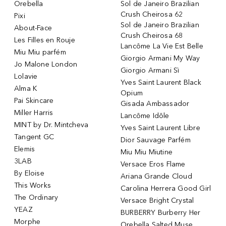
Orebella
Sol de Janeiro Brazilian
Crush Cheirosa 62
Pixi
Sol de Janeiro Brazilian
About-Face
Crush Cheirosa 68
Les Filles en Rouje
Lancôme La Vie Est Belle
Miu Miu parfém
Giorgio Armani My Way
Jo Malone London
Giorgio Armani Sì
Lolavie
Yves Saint Laurent Black
Alma K
Opium
Pai Skincare
Gisada Ambassador
Miller Harris
Lancôme Idôle
MINT by Dr. Mintcheva
Yves Saint Laurent Libre
Tangent GC
Dior Sauvage Parfém
Elemis
Miu Miu Miutine
3LAB
Versace Eros Flame
By Eloise
Ariana Grande Cloud
This Works
Carolina Herrera Good Girl
The Ordinary
Versace Bright Crystal
YEAZ
BURBERRY Burberry Her
Morphe
Orebella Salted Muse