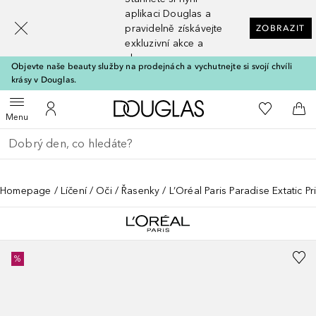
[navigation.slideout.screenreader]
aplikaci Douglas a
pravidelně získávejte
ZOBRAZIT
exkluzivní akce a
slevy
Objevte naše beauty služby na prodejnách a vychutnejte si svojí chvíli
krásy v Douglas.
Domů
K mému se
Otevřít menu
K mému účtu
Do 
Menu
Vraťte se
Proveďte vyhledávání
Homepage
Líčení
Oči
Řasenky
L’Oréal Paris Paradise Extatic Pr
%