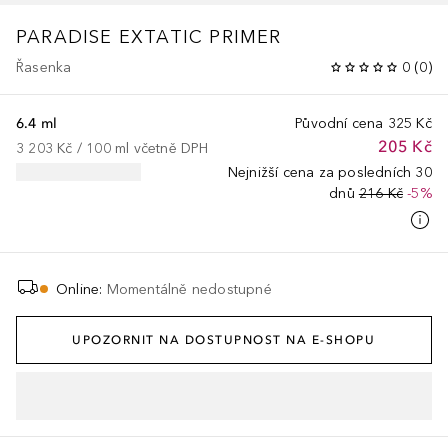
PARADISE EXTATIC PRIMER
Řasenka
0
(
0
)
6.4 ml
Původní cena
325 Kč
205 Kč
3 203 Kč
 / 
100
ml
včetně DPH
Nejnižší cena za posledních 30
dnů
216 Kč
-5%
Online
:
Momentálně nedostupné
UPOZORNIT NA DOSTUPNOST NA E-SHOPU