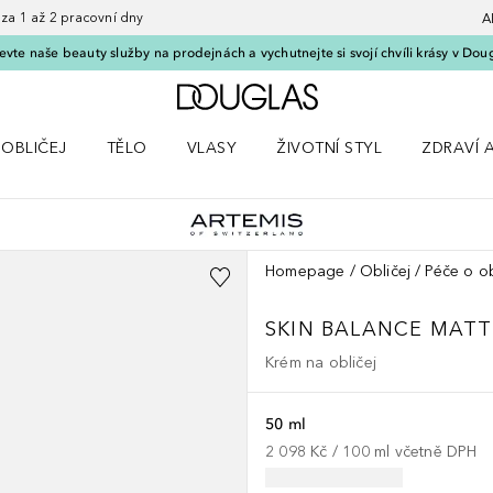
 1 až 2 pracovní dny
A
vte naše beauty služby na prodejnách a vychutnejte si svojí chvíli krásy v Dou
Domů
OBLIČEJ
TĚLO
VLASY
ŽIVOTNÍ STYL
ZDRAVÍ 
dku Líčení
Otevřít nabídku Obličej
Otevřít nabídku Tělo
Otevřít nabídku Vlasy
Otevřít nabídku Životní styl
Otevřít n
Homepage
Obličej
Péče o ob
SKIN BALANCE MATT
Krém na obličej
50 ml
2 098 Kč
 / 
100
ml
včetně DPH