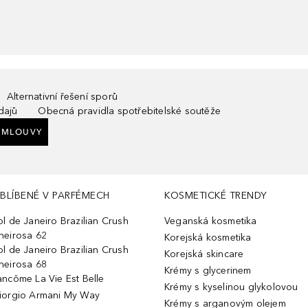
Alternativní řešení sporů
dajů
Obecná pravidla spotřebitelské soutěže
SMLOUVY
BLÍBENÉ V PARFÉMECH
KOSMETICKÉ TRENDY
ol de Janeiro Brazilian Crush
Veganská kosmetika
heirosa 62
Korejská kosmetika
ol de Janeiro Brazilian Crush
Korejská skincare
heirosa 68
Krémy s glycerinem
ancôme La Vie Est Belle
Krémy s kyselinou glykolovou
iorgio Armani My Way
Krémy s arganovým olejem