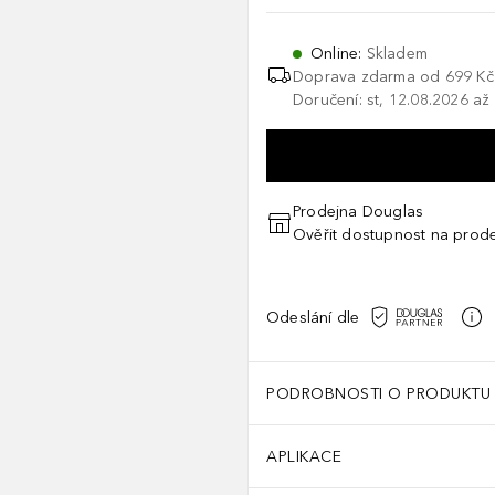
Online
:
Skladem
Doprava zdarma od 699 Kč
Doručení: st, 12.08.2026 až
Prodejna Douglas
Ověřit dostupnost na prod
Odeslání dle
PODROBNOSTI O PRODUKTU
APLIKACE