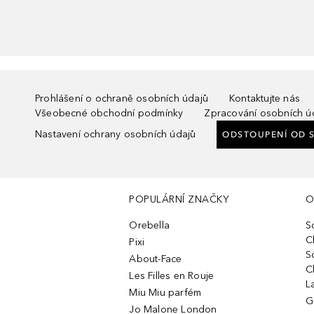
Prohlášení o ochraně osobních údajů
Kontaktujte nás
Všeobecné obchodní podmínky
Zpracování osobních ú
Nastavení ochrany osobních údajů
ODSTOUPENÍ OD 
POPULÁRNÍ ZNAČKY
O
Orebella
S
C
Pixi
S
About-Face
C
Les Filles en Rouje
L
Miu Miu parfém
G
Jo Malone London