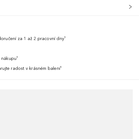
oručení za 1 až 2 pracovní dny¹
 nákupu¹
rujte radost v krásném balení¹