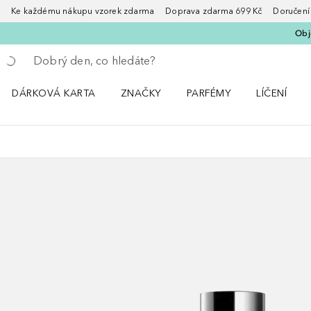
Ke každému nákupu vzorek zdarma Doprava zdarma 699 Kč Doručení za
Obje
Vraťte se
Proveďte vyhledávání
DÁRKOVÁ KARTA
ZNAČKY
PARFÉMY
LÍČENÍ
Otevřít nabídku ZNAČKY
Otevřít nabídku Parfémy
Otevřít nabí