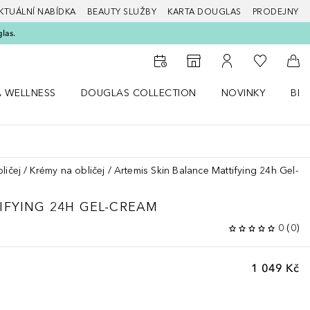
KTUÁLNÍ NABÍDKA
BEAUTY SLUŽBY
KARTA DOUGLAS
PRODEJNY
glas.
K mému se
K vyhledávači prodejen
K mému účtu
Do 
A WELLNESS
DOUGLAS COLLECTION
NOVINKY
BEA
abídku Zdraví a wellness
Otevřít nabídku Douglas Collection
Otevřít nabídku N
Ote
ličej
Krémy na obličej
Artemis Skin Balance Mattifying 24h Gel-C
IFYING 24H GEL-CREAM
0
(
0
)
1 049 Kč