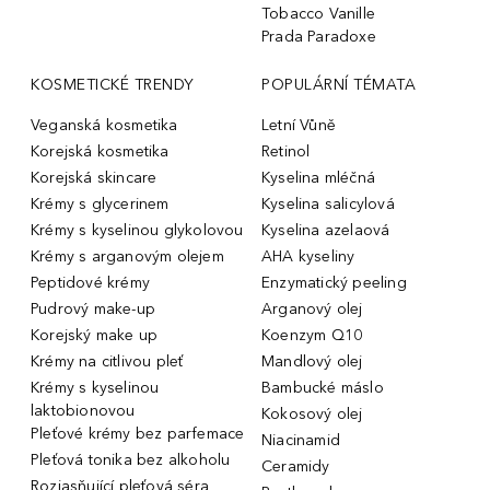
Tobacco Vanille
Prada Paradoxe
KOSMETICKÉ TRENDY
POPULÁRNÍ TÉMATA
Veganská kosmetika
Letní Vůně
Korejská kosmetika
Retinol
Korejská skincare
Kyselina mléčná
Krémy s glycerinem
Kyselina salicylová
Krémy s kyselinou glykolovou
Kyselina azelaová
Krémy s arganovým olejem
AHA kyseliny
Peptidové krémy
Enzymatický peeling
Pudrový make-up
Arganový olej
Korejský make up
Koenzym Q10
Krémy na citlivou pleť
Mandlový olej
Krémy s kyselinou
Bambucké máslo
laktobionovou
Kokosový olej
Pleťové krémy bez parfemace
Niacinamid
Pleťová tonika bez alkoholu
Ceramidy
Rozjasňující pleťová séra