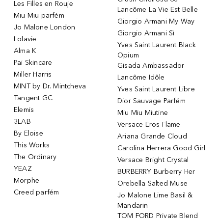
Les Filles en Rouje
Lancôme La Vie Est Belle
Miu Miu parfém
Giorgio Armani My Way
Jo Malone London
Giorgio Armani Sì
Lolavie
Yves Saint Laurent Black
Alma K
Opium
Pai Skincare
Gisada Ambassador
Miller Harris
Lancôme Idôle
MINT by Dr. Mintcheva
Yves Saint Laurent Libre
Tangent GC
Dior Sauvage Parfém
Elemis
Miu Miu Miutine
3LAB
Versace Eros Flame
By Eloise
Ariana Grande Cloud
This Works
Carolina Herrera Good Girl
The Ordinary
Versace Bright Crystal
YEAZ
BURBERRY Burberry Her
Morphe
Orebella Salted Muse
Creed parfém
Jo Malone Lime Basil &
Mandarin
TOM FORD Private Blend