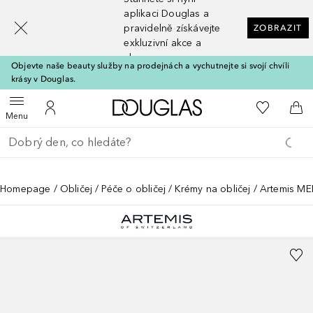
[navigation.slideout.screenreader]
aplikaci Douglas a
pravidelně získávejte
ZOBRAZIT
exkluzivní akce a
slevy
Objevte naše beauty služby na prodejnách a vychutnejte si svojí chvíli
krásy v Douglas.
Domů
K mému se
Otevřít menu
K mému účtu
Do 
Menu
Vraťte se
Proveďte vyhledávání
Homepage
Obličej
Péče o obličej
Krémy na obličej
Artemis ME