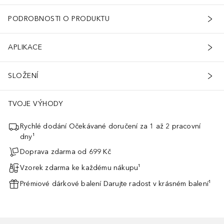
PODROBNOSTI O PRODUKTU
APLIKACE
SLOŽENÍ
TVOJE VÝHODY
Rychlé dodání Očekávané doručení za 1 až 2 pracovní
dny¹
Doprava zdarma od 699 Kč
Vzorek zdarma ke každému nákupu¹
Prémiové dárkové balení Darujte radost v krásném balení¹