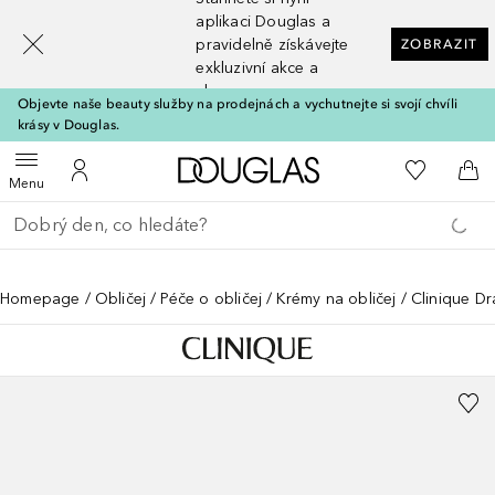
[navigation.slideout.screenreader]
aplikaci Douglas a
pravidelně získávejte
ZOBRAZIT
exkluzivní akce a
slevy
Objevte naše beauty služby na prodejnách a vychutnejte si svojí chvíli
krásy v Douglas.
Domů
K mému se
Otevřít menu
K mému účtu
Do 
Menu
Vraťte se
Proveďte vyhledávání
Homepage
Obličej
Péče o obličej
Krémy na obličej
Clinique Dr