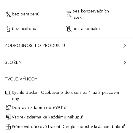
bez konzervačních
bez parabenů
látek
bez acetonu
bez amoniaku
PODROBNOSTI O PRODUKTU
SLOŽENÍ
TVOJE VÝHODY
Rychlé dodání Očekávané doručení za 1 až 2 pracovní
dny¹
Doprava zdarma od 699 Kč
Vzorek zdarma ke každému nákupu¹
Prémiové dárkové balení Darujte radost v krásném balení¹