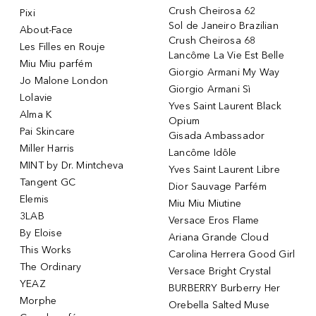
Crush Cheirosa 62
Pixi
Sol de Janeiro Brazilian
About-Face
Crush Cheirosa 68
Les Filles en Rouje
Lancôme La Vie Est Belle
Miu Miu parfém
Giorgio Armani My Way
Jo Malone London
Giorgio Armani Sì
Lolavie
Yves Saint Laurent Black
Alma K
Opium
Pai Skincare
Gisada Ambassador
Miller Harris
Lancôme Idôle
MINT by Dr. Mintcheva
Yves Saint Laurent Libre
Tangent GC
Dior Sauvage Parfém
Elemis
Miu Miu Miutine
3LAB
Versace Eros Flame
By Eloise
Ariana Grande Cloud
This Works
Carolina Herrera Good Girl
The Ordinary
Versace Bright Crystal
YEAZ
BURBERRY Burberry Her
Morphe
Orebella Salted Muse