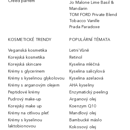
Creed parfém
Jo Malone Lime Basil &
Mandarin
TOM FORD Private Blend
Tobacco Vanille
Prada Paradoxe
KOSMETICKÉ TRENDY
POPULÁRNÍ TÉMATA
Veganská kosmetika
Letní Vůně
Korejská kosmetika
Retinol
Korejská skincare
Kyselina mléčná
Krémy s glycerinem
Kyselina salicylová
Krémy s kyselinou glykolovou
Kyselina azelaová
Krémy s arganovým olejem
AHA kyseliny
Peptidové krémy
Enzymatický peeling
Pudrový make-up
Arganový olej
Korejský make up
Koenzym Q10
Krémy na citlivou pleť
Mandlový olej
Krémy s kyselinou
Bambucké máslo
laktobionovou
Kokosový olej