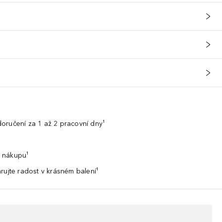
oručení za 1 až 2 pracovní dny¹
 nákupu¹
rujte radost v krásném balení¹