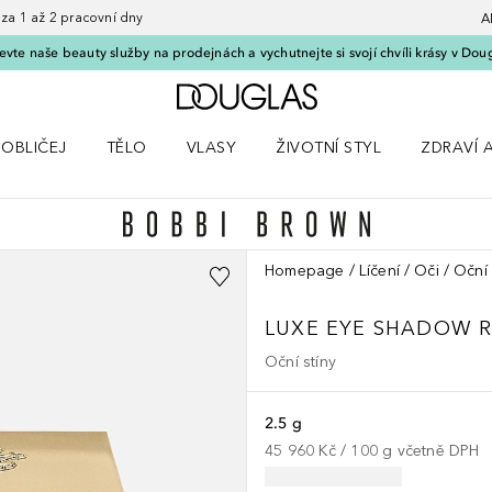
 1 až 2 pracovní dny
A
vte naše beauty služby na prodejnách a vychutnejte si svojí chvíli krásy v Dou
Domů
OBLIČEJ
TĚLO
VLASY
ŽIVOTNÍ STYL
ZDRAVÍ 
dku Líčení
Otevřít nabídku Obličej
Otevřít nabídku Tělo
Otevřít nabídku Vlasy
Otevřít nabídku Životní styl
Otevřít n
Homepage
Líčení
Oči
Oční 
LUXE EYE SHADOW R
Oční stíny
2.5 g
45 960 Kč
 / 
100
g
včetně DPH