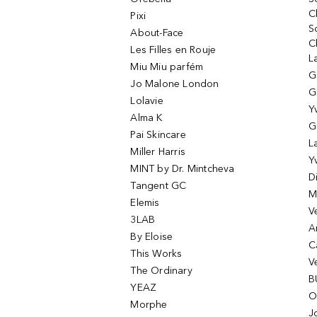
C
Pixi
S
About-Face
C
Les Filles en Rouje
L
Miu Miu parfém
G
Jo Malone London
G
Lolavie
Y
Alma K
G
Pai Skincare
L
Miller Harris
Y
MINT by Dr. Mintcheva
D
Tangent GC
M
Elemis
V
3LAB
A
By Eloise
C
This Works
V
The Ordinary
B
YEAZ
O
Morphe
J