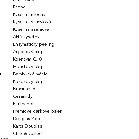
Retinol
Kyselina mléčná
Kyselina salicylová
Kyselina azelaová
AHA kyseliny
Enzymatický peeling
Arganový olej
Koenzym Q10
Mandlový olej
ou
Bambucké máslo
Kokosový olej
Niacinamid
Ceramidy
Panthenol
Prémiové dárkové balení
Douglas App
Karta Douglas
Click & Collect