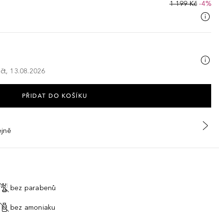
1 199 Kč
-4%
 čt, 13.08.2026
PŘIDAT DO KOŠÍKU
ejně
bez parabenů
bez amoniaku