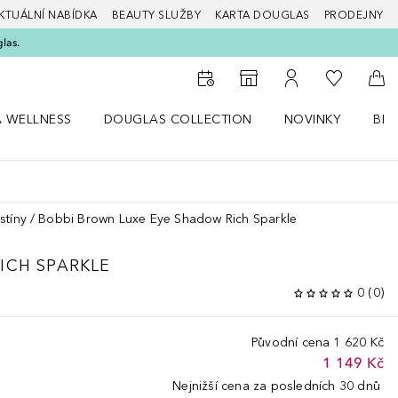
KTUÁLNÍ NABÍDKA
BEAUTY SLUŽBY
KARTA DOUGLAS
PRODEJNY
glas.
K mému se
K vyhledávači prodejen
K mému účtu
Do 
A WELLNESS
DOUGLAS COLLECTION
NOVINKY
BEA
abídku Zdraví a wellness
Otevřít nabídku Douglas Collection
Otevřít nabídku N
Ote
stíny
Bobbi Brown Luxe Eye Shadow Rich Sparkle
ICH SPARKLE
0
(
0
)
Původní cena
1 620 Kč
1 149 Kč
Nejnižší cena za posledních 30 dnů