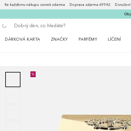
Ke každému nákupu vzorek zdarma Doprava zdarma 699 Kč Doručení za
Obje
Vraťte se
Proveďte vyhledávání
DÁRKOVÁ KARTA
ZNAČKY
PARFÉMY
LÍČENÍ
Otevřít nabídku ZNAČKY
Otevřít nabídku Parfémy
Otevřít nabí
%