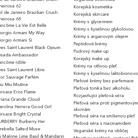
heirosa 62
Korejská kosmetika
ol de Janeiro Brazilian Crush
Korejská skincare
heirosa 68
Krémy s glycerinem
ancôme La Vie Est Belle
Krémy s kyselinou glykolovou
iorgio Armani My Way
Krémy s arganovým olejem
iorgio Armani Sì
Peptidové krémy
ves Saint Laurent Black Opium
Pudrový make-up
isada Ambassador
Korejský make up
ancôme Idôle
Krémy na citlivou pleť
ves Saint Laurent Libre
Krémy s kyselinou laktobionov
ior Sauvage Parfém
Pleťové krémy bez parfemace
iu Miu Miutine
Pleťová tonika bez alkoholu
ersace Eros Flame
Rozjasňující pleťová séra
riana Grande Cloud
Pleťová séra proti pigmentovým
arolina Herrera Good Girl
skvrnám
ersace Bright Crystal
Pleťová séra na smíšenou pleť
URBERRY Burberry Her
Pleťová séra s niacinamidem
rebella Salted Muse
Veganské krémy na obličej
o Malone Lime Basil & Mandarin