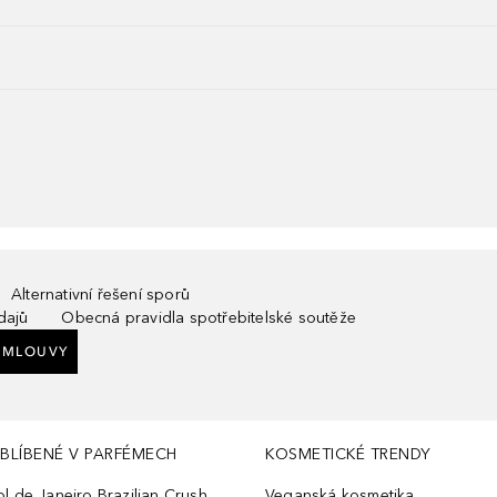
Alternativní řešení sporů
dajů
Obecná pravidla spotřebitelské soutěže
SMLOUVY
BLÍBENÉ V PARFÉMECH
KOSMETICKÉ TRENDY
ol de Janeiro Brazilian Crush
Veganská kosmetika