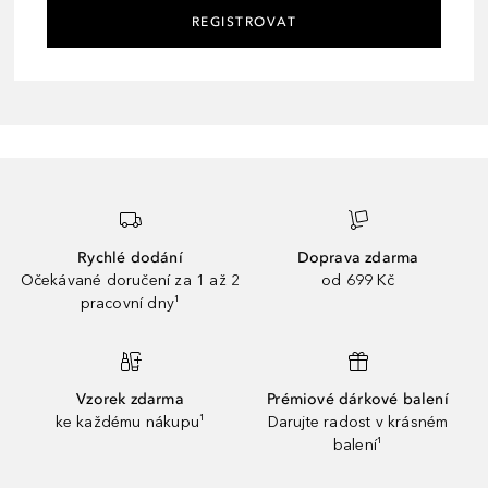
REGISTROVAT
Rychlé dodání
Doprava zdarma
Očekávané doručení za 1 až 2
od 699 Kč
pracovní dny¹
Vzorek zdarma
Prémiové dárkové balení
ke každému nákupu¹
Darujte radost v krásném
balení¹