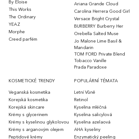
By Eloise
Ariana Grande Cloud
This Works
Carolina Herrera Good Girl
The Ordinary
Versace Bright Crystal
YEAZ
BURBERRY Burberry Her
Morphe
Orebella Salted Muse
Creed parfém
Jo Malone Lime Basil &
Mandarin
TOM FORD Private Blend
Tobacco Vanille
Prada Paradoxe
KOSMETICKÉ TRENDY
POPULÁRNÍ TÉMATA
Veganská kosmetika
Letní Vůně
Korejská kosmetika
Retinol
Korejská skincare
Kyselina mléčná
Krémy s glycerinem
Kyselina salicylová
Krémy s kyselinou glykolovou
Kyselina azelaová
Krémy s arganovým olejem
AHA kyseliny
Peptidové krémy
Enzymatický peeling