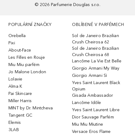
©
2026
Parfumerie Douglas s.r.o.
POPULÁRNÍ ZNAČKY
OBLÍBENÉ V PARFÉMECH
Orebella
Sol de Janeiro Brazilian
Crush Cheirosa 62
Pixi
Sol de Janeiro Brazilian
About-Face
Crush Cheirosa 68
Les Filles en Rouje
Lancôme La Vie Est Belle
Miu Miu parfém
Giorgio Armani My Way
Jo Malone London
Giorgio Armani Sì
Lolavie
Yves Saint Laurent Black
Alma K
Opium
Pai Skincare
Gisada Ambassador
Miller Harris
Lancôme Idôle
MINT by Dr. Mintcheva
Yves Saint Laurent Libre
Tangent GC
Dior Sauvage Parfém
Elemis
Miu Miu Miutine
3LAB
Versace Eros Flame