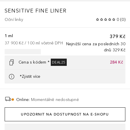
SENSITIVE FINE LINER
Oční linky
0
(
0
)
1 ml
379 Kč
37 900 Kč
 / 
100
ml
včetně DPH
Nejnižší cena za posledních 30
dnů
329 Kč
Cena s kódem *
284 Kč
DEAL25
*Zjistit více
Online
:
Momentálně nedostupné
UPOZORNIT NA DOSTUPNOST NA E-SHOPU