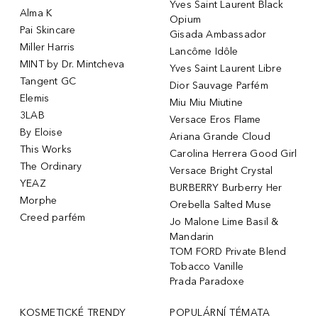
Yves Saint Laurent Black
Alma K
Opium
Pai Skincare
Gisada Ambassador
Miller Harris
Lancôme Idôle
MINT by Dr. Mintcheva
Yves Saint Laurent Libre
Tangent GC
Dior Sauvage Parfém
Elemis
Miu Miu Miutine
3LAB
Versace Eros Flame
By Eloise
Ariana Grande Cloud
This Works
Carolina Herrera Good Girl
The Ordinary
Versace Bright Crystal
YEAZ
BURBERRY Burberry Her
Morphe
Orebella Salted Muse
Creed parfém
Jo Malone Lime Basil &
Mandarin
TOM FORD Private Blend
Tobacco Vanille
Prada Paradoxe
KOSMETICKÉ TRENDY
POPULÁRNÍ TÉMATA