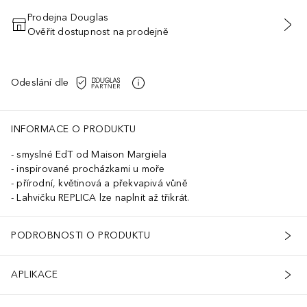
Prodejna Douglas
Ověřit dostupnost na prodejně
PŘIDAT DO KOŠÍKU
Odeslání dle
INFORMACE O PRODUKTU
smyslné EdT od Maison Margiela
inspirované procházkami u moře
přírodní, květinová a překvapivá vůně
Lahvičku REPLICA lze naplnit až třikrát.
PODROBNOSTI O PRODUKTU
APLIKACE