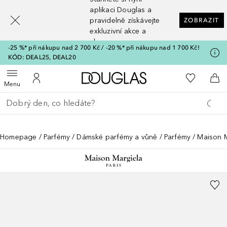
[navigation.slideout.screenreader]
aplikaci Douglas a
pravidelně získávejte
ZOBRAZIT
exkluzivní akce a
slevy
-25 %* při nákupu nad 2 700 Kč / -20 %* při nákupu nad 1 700 Kč!
KÓD: DEAL25, DEAL20
Domů
K mému se
Otevřít menu
K mému účtu
Do 
Menu
Vraťte se
Proveďte vyhledávání
Homepage
Parfémy
Dámské parfémy a vůně
Parfémy
Maison M