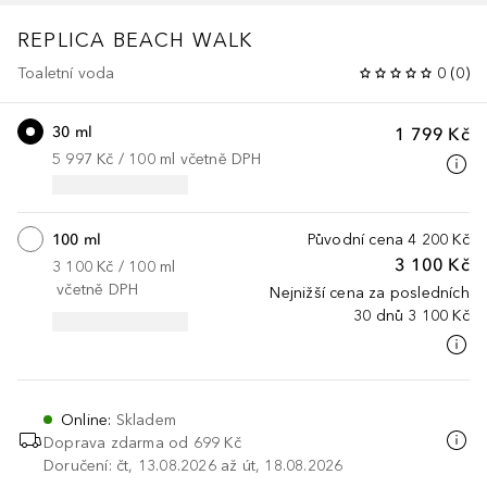
REPLICA
BEACH WALK
Toaletní voda
0
(
0
)
30 ml
1 799 Kč
5 997 Kč
 / 
100
ml
včetně DPH
100 ml
Původní cena
4 200 Kč
3 100 Kč
3 100 Kč
 / 
100
ml
včetně DPH
Nejnižší cena za posledních
30 dnů
3 100 Kč
Online
:
Skladem
Doprava zdarma od 699 Kč
Doručení: čt, 13.08.2026 až út, 18.08.2026