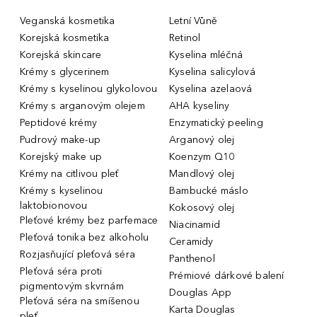
Veganská kosmetika
Letní Vůně
Korejská kosmetika
Retinol
Korejská skincare
Kyselina mléčná
Krémy s glycerinem
Kyselina salicylová
Krémy s kyselinou glykolovou
Kyselina azelaová
Krémy s arganovým olejem
AHA kyseliny
Peptidové krémy
Enzymatický peeling
Pudrový make-up
Arganový olej
Korejský make up
Koenzym Q10
Krémy na citlivou pleť
Mandlový olej
Krémy s kyselinou
Bambucké máslo
laktobionovou
Kokosový olej
Pleťové krémy bez parfemace
Niacinamid
Pleťová tonika bez alkoholu
Ceramidy
Rozjasňující pleťová séra
Panthenol
Pleťová séra proti
Prémiové dárkové balení
pigmentovým skvrnám
Douglas App
Pleťová séra na smíšenou
Karta Douglas
pleť