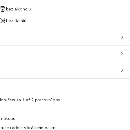
bez alkoholu
bez ftalátů
oručení za 1 až 2 pracovní dny¹
 nákupu¹
rujte radost v krásném balení¹