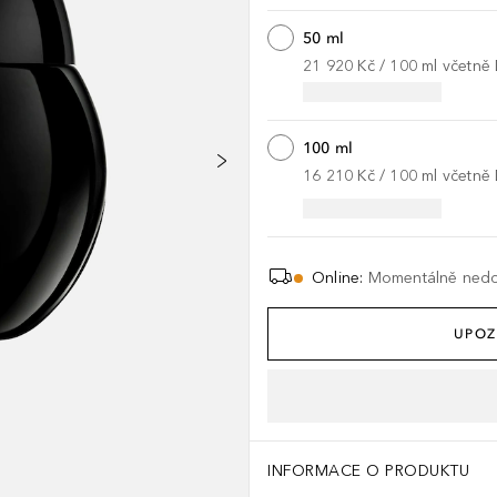
50 ml
21 920 Kč
 / 
100
ml
včetně
100 ml
16 210 Kč
 / 
100
ml
včetně
Online
:
Momentálně ned
UPOZ
INFORMACE O PRODUKTU