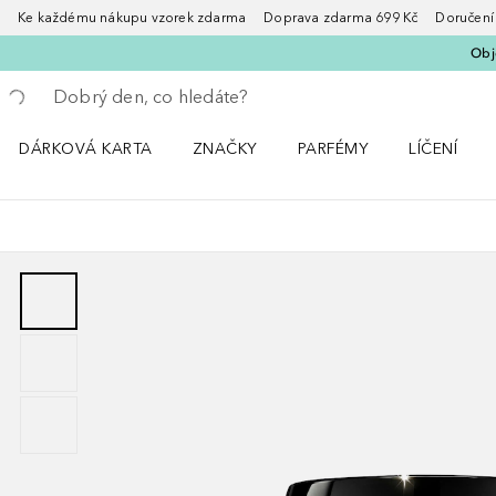
Ke každému nákupu vzorek zdarma Doprava zdarma 699 Kč Doručení za
Obje
Vraťte se
Proveďte vyhledávání
DÁRKOVÁ KARTA
ZNAČKY
PARFÉMY
LÍČENÍ
Otevřít nabídku ZNAČKY
Otevřít nabídku Parfémy
Otevřít nabí