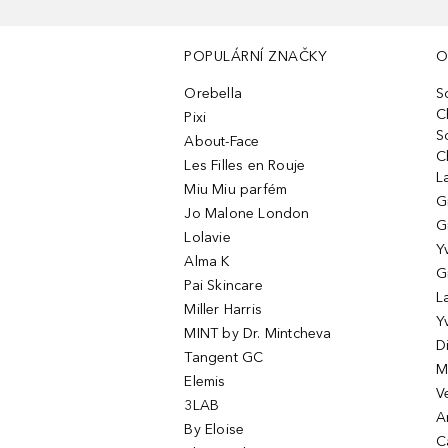
POPULÁRNÍ ZNAČKY
O
Orebella
S
C
Pixi
S
About-Face
C
Les Filles en Rouje
L
Miu Miu parfém
G
Jo Malone London
G
Lolavie
Y
Alma K
G
Pai Skincare
L
Miller Harris
Y
MINT by Dr. Mintcheva
D
Tangent GC
M
Elemis
V
3LAB
A
By Eloise
C