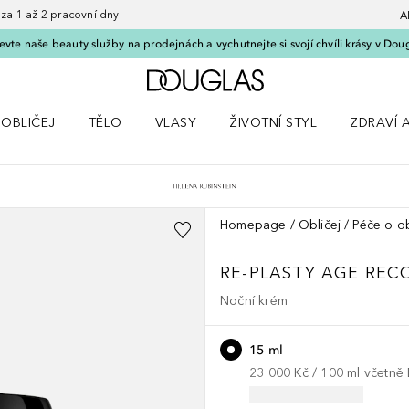
 1 až 2 pracovní dny
A
vte naše beauty služby na prodejnách a vychutnejte si svojí chvíli krásy v Dou
Domů
OBLIČEJ
TĚLO
VLASY
ŽIVOTNÍ STYL
ZDRAVÍ 
dku Líčení
Otevřít nabídku Obličej
Otevřít nabídku Tělo
Otevřít nabídku Vlasy
Otevřít nabídku Životní styl
Otevřít n
Homepage
Obličej
Péče o ob
RE-PLASTY
AGE REC
Noční krém
15 ml
23 000 Kč
 / 
100
ml
včetně