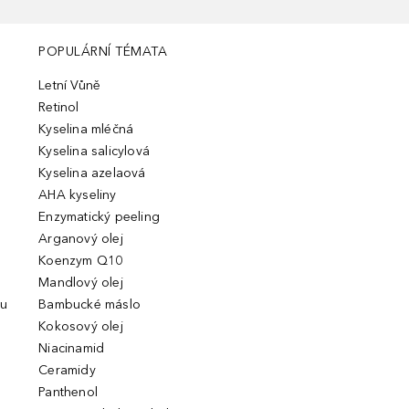
POPULÁRNÍ TÉMATA
Letní Vůně
Retinol
Kyselina mléčná
Kyselina salicylová
Kyselina azelaová
AHA kyseliny
Enzymatický peeling
Arganový olej
Koenzym Q10
Mandlový olej
ou
Bambucké máslo
Kokosový olej
Niacinamid
Ceramidy
Panthenol