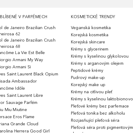
BLÍBENÉ V PARFÉMECH
KOSMETICKÉ TRENDY
ol de Janeiro Brazilian Crush
Veganská kosmetika
heirosa 62
Korejská kosmetika
ol de Janeiro Brazilian Crush
Korejská skincare
heirosa 68
Krémy s glycerinem
ancôme La Vie Est Belle
Krémy s kyselinou glykolovou
iorgio Armani My Way
Krémy s arganovým olejem
iorgio Armani Sì
Peptidové krémy
ves Saint Laurent Black Opium
Pudrový make-up
isada Ambassador
Korejský make up
ancôme Idôle
Krémy na citlivou pleť
ves Saint Laurent Libre
Krémy s kyselinou laktobionov
ior Sauvage Parfém
Pleťové krémy bez parfemace
iu Miu Miutine
Pleťová tonika bez alkoholu
ersace Eros Flame
Rozjasňující pleťová séra
riana Grande Cloud
Pleťová séra proti pigmentovým
arolina Herrera Good Girl