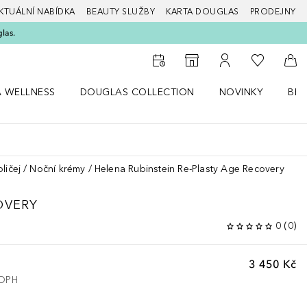
KTUÁLNÍ NABÍDKA
BEAUTY SLUŽBY
KARTA DOUGLAS
PRODEJNY
glas.
K mému se
K vyhledávači prodejen
K mému účtu
Do 
A WELLNESS
DOUGLAS COLLECTION
NOVINKY
BEA
abídku Zdraví a wellness
Otevřít nabídku Douglas Collection
Otevřít nabídku N
Ote
ličej
Noční krémy
Helena Rubinstein Re-Plasty Age Recovery
OVERY
0
(
0
)
3 450 Kč
 DPH