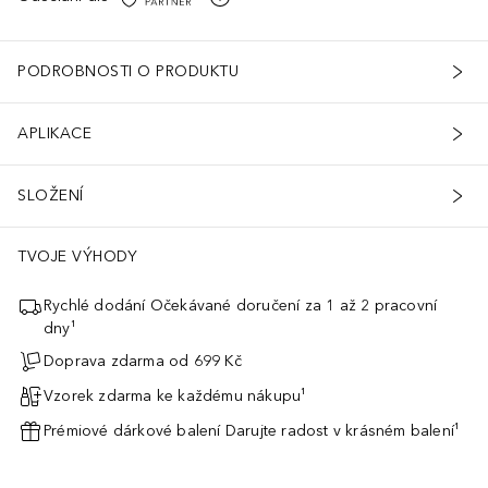
PODROBNOSTI O PRODUKTU
APLIKACE
SLOŽENÍ
TVOJE VÝHODY
Rychlé dodání Očekávané doručení za 1 až 2 pracovní
dny¹
Doprava zdarma od 699 Kč
Vzorek zdarma ke každému nákupu¹
Prémiové dárkové balení Darujte radost v krásném balení¹