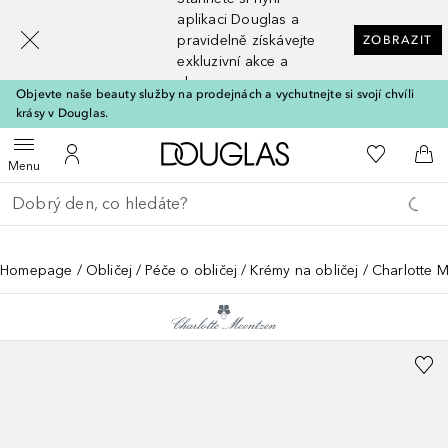
[navigation.slideout.screenreader]
aplikaci Douglas a
pravidelně získávejte
ZOBRAZIT
exkluzivní akce a
slevy
Objevte naše beauty služby na prodejnách a vychutnejte si svojí chvíli
krásy v Douglas.
Domů
K mému se
Otevřít menu
K mému účtu
Do 
Menu
Vraťte se
Proveďte vyhledávání
Homepage
Obličej
Péče o obličej
Krémy na obličej
Charlotte M