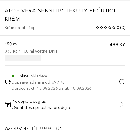
ALOE VERA SENSITIV
TEKUTÝ PEČUJÍCÍ
KRÉM
Krém na obličej
0
(
0
)
150 ml
499 Kč
333 Kč
 / 
100
ml
včetně DPH
Online
:
Skladem
Doprava zdarma od
699 Kč
Doručení: čt, 13.08.2026 až út, 18.08.2026
Prodejna Douglas
Ověřit dostupnost na prodejně
PŘIDAT DO KOŠÍKU
Odeslání dle