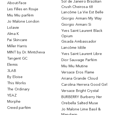
Sol de Janeiro Brazilian
About-Face
Crush Cheirosa 68
Les Filles en Rouje
Lancôme La Vie Est Belle
Miu Miu parfém
Giorgio Armani My Way
Jo Malone London
Giorgio Armani Sì
Lolavie
Yves Saint Laurent Black
Alma K
Opium
Pai Skincare
Gisada Ambassador
Miller Harris
Lancôme Idôle
MINT by Dr. Mintcheva
Yves Saint Laurent Libre
Tangent GC
Dior Sauvage Parfém
Elemis
Miu Miu Miutine
3LAB
Versace Eros Flame
By Eloise
Ariana Grande Cloud
This Works
Carolina Herrera Good Girl
The Ordinary
Versace Bright Crystal
YEAZ
BURBERRY Burberry Her
Morphe
Orebella Salted Muse
Creed parfém
Jo Malone Lime Basil &
Mandarin