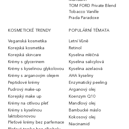
TOM FORD Private Blend
Tobacco Vanille
Prada Paradoxe
KOSMETICKÉ TRENDY
POPULÁRNÍ TÉMATA
Veganská kosmetika
Letní Vůně
Korejská kosmetika
Retinol
Korejská skincare
Kyselina mléčná
Krémy s glycerinem
Kyselina salicylová
Krémy s kyselinou glykolovou
Kyselina azelaová
Krémy s arganovým olejem
AHA kyseliny
Peptidové krémy
Enzymatický peeling
Pudrový make-up
Arganový olej
Korejský make up
Koenzym Q10
Krémy na citlivou pleť
Mandlový olej
Krémy s kyselinou
Bambucké máslo
laktobionovou
Kokosový olej
Pleťové krémy bez parfemace
Niacinamid