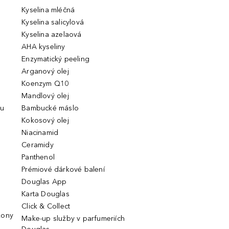
Kyselina mléčná
Kyselina salicylová
Kyselina azelaová
AHA kyseliny
Enzymatický peeling
Arganový olej
Koenzym Q10
Mandlový olej
ou
Bambucké máslo
Kokosový olej
Niacinamid
Ceramidy
Panthenol
Prémiové dárkové balení
Douglas App
Karta Douglas
Click & Collect
kony
Make-up služby v parfumeriích