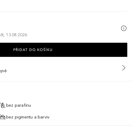
 čt, 13.08.2026
PŘIDAT DO KOŠÍKU
ejně
bez parafinu
bez pigmentu a barviv