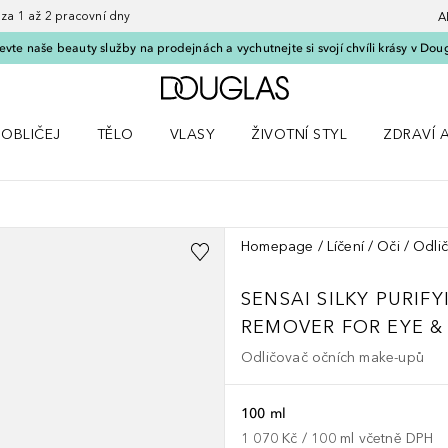
 1 až 2 pracovní dny
A
vte naše beauty služby na prodejnách a vychutnejte si svojí chvíli krásy v Dou
Domů
OBLIČEJ
TĚLO
VLASY
ŽIVOTNÍ STYL
ZDRAVÍ 
dku Líčení
Otevřít nabídku Obličej
Otevřít nabídku Tělo
Otevřít nabídku Vlasy
Otevřít nabídku Životní styl
Otevřít n
Homepage
Líčení
Oči
Odli
SENSAI SILKY PURIFY
REMOVER FOR EYE & 
Odličovač očních make-upů
100 ml
1 070 Kč
 / 
100
ml
včetně DPH