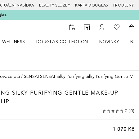
KTUÁLNÍ NABÍDKA
BEAUTY SLUŽBY
KARTA DOUGLAS
PRODEJNY
glas.
K mému se
K vyhledávači prodejen
K mému účtu
Do 
A WELLNESS
DOUGLAS COLLECTION
NOVINKY
BEA
abídku Zdraví a wellness
Otevřít nabídku Douglas Collection
Otevřít nabídku N
Ote
čovače očí
SENSAI SENSAI Silky Purifying Silky Purifying Gentle Ma
ING
SILKY PURIFYING GENTLE MAKE-UP
LIP
0
(
0
)
1 070 Kč