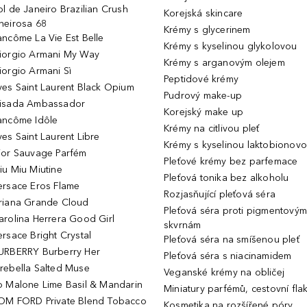
ol de Janeiro Brazilian Crush
Korejská skincare
heirosa 68
Krémy s glycerinem
ancôme La Vie Est Belle
Krémy s kyselinou glykolovou
iorgio Armani My Way
Krémy s arganovým olejem
iorgio Armani Sì
Peptidové krémy
ves Saint Laurent Black Opium
Pudrový make-up
isada Ambassador
Korejský make up
ancôme Idôle
Krémy na citlivou pleť
ves Saint Laurent Libre
Krémy s kyselinou laktobionov
ior Sauvage Parfém
Pleťové krémy bez parfemace
iu Miu Miutine
Pleťová tonika bez alkoholu
ersace Eros Flame
Rozjasňující pleťová séra
riana Grande Cloud
Pleťová séra proti pigmentovým
arolina Herrera Good Girl
skvrnám
ersace Bright Crystal
Pleťová séra na smíšenou pleť
URBERRY Burberry Her
Pleťová séra s niacinamidem
rebella Salted Muse
Veganské krémy na obličej
o Malone Lime Basil & Mandarin
Miniatury parfémů, cestovní fla
OM FORD Private Blend Tobacco
Kosmetika na rozšířené póry