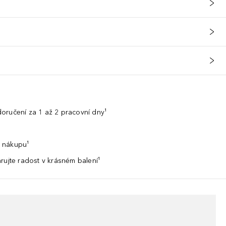
oručení za 1 až 2 pracovní dny¹
 nákupu¹
rujte radost v krásném balení¹