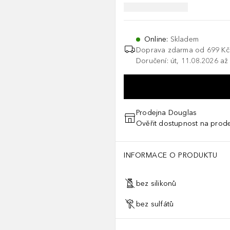
Online
:
Skladem
Doprava zdarma od 699 Kč
Doručení: út, 11.08.2026 až
Prodejna Douglas
Ověřit dostupnost na prod
INFORMACE O PRODUKTU
bez silikonů
bez sulfátů