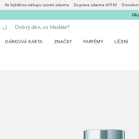
Ke každému nákupu vzorek zdarma Doprava zdarma 699 Kč Doručení za
Obje
Vraťte se
Proveďte vyhledávání
DÁRKOVÁ KARTA
ZNAČKY
PARFÉMY
LÍČENÍ
Otevřít nabídku ZNAČKY
Otevřít nabídku Parfémy
Otevřít nabí