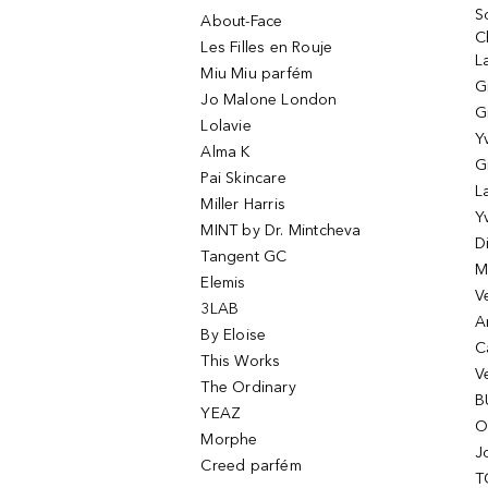
S
About-Face
C
Les Filles en Rouje
L
Miu Miu parfém
G
Jo Malone London
G
Lolavie
Y
Alma K
G
Pai Skincare
L
Miller Harris
Y
MINT by Dr. Mintcheva
D
Tangent GC
M
Elemis
V
3LAB
A
By Eloise
C
This Works
V
The Ordinary
B
YEAZ
O
Morphe
J
Creed parfém
T