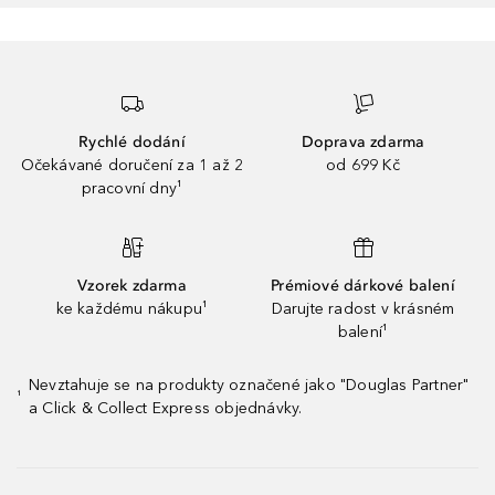
Rychlé dodání
Doprava zdarma
Očekávané doručení za 1 až 2
od 699 Kč
pracovní dny¹
Vzorek zdarma
Prémiové dárkové balení
ke každému nákupu¹
Darujte radost v krásném
balení¹
Nevztahuje se na produkty označené jako "Douglas Partner"
¹
a Click & Collect Express objednávky.