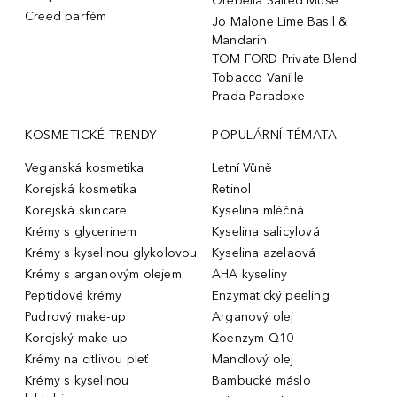
Orebella Salted Muse
Creed parfém
Jo Malone Lime Basil &
Mandarin
TOM FORD Private Blend
Tobacco Vanille
Prada Paradoxe
KOSMETICKÉ TRENDY
POPULÁRNÍ TÉMATA
Veganská kosmetika
Letní Vůně
Korejská kosmetika
Retinol
Korejská skincare
Kyselina mléčná
Krémy s glycerinem
Kyselina salicylová
Krémy s kyselinou glykolovou
Kyselina azelaová
Krémy s arganovým olejem
AHA kyseliny
Peptidové krémy
Enzymatický peeling
Pudrový make-up
Arganový olej
Korejský make up
Koenzym Q10
Krémy na citlivou pleť
Mandlový olej
Krémy s kyselinou
Bambucké máslo