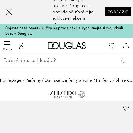
[navigation.slideout.screenreader]
aplikaci Douglas a
pravidelně získávejte
ZOBRAZIT
exkluzivní akce a
slevy
Objevte naše beauty služby na prodejnách a vychutnejte si svojí chvíli
krásy v Douglas.
Domů
K mému se
Otevřít menu
K mému účtu
Do 
Menu
Vraťte se
Proveďte vyhledávání
Homepage
Parfémy
Dámské parfémy a vůně
Parfémy
Shiseid