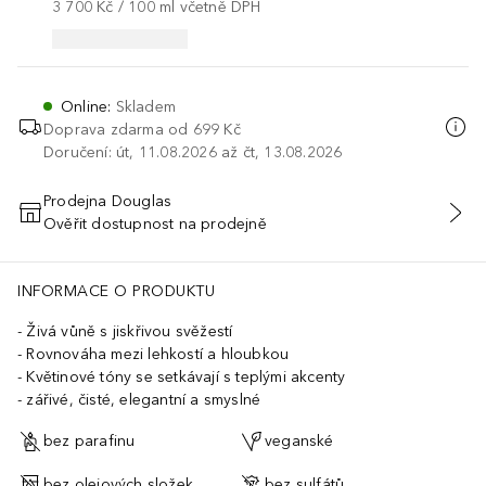
3 700 Kč
 / 
100
ml
včetně DPH
Online
:
Skladem
Doprava zdarma od 699 Kč
Doručení: út, 11.08.2026 až čt, 13.08.2026
Prodejna Douglas
Ověřit dostupnost na prodejně
PŘIDAT DO KOŠÍKU
INFORMACE O PRODUKTU
Živá vůně s jiskřivou svěžestí
Rovnováha mezi lehkostí a hloubkou
Květinové tóny se setkávají s teplými akcenty
zářivé, čisté, elegantní a smyslné
bez parafinu
veganské
bez olejových složek
bez sulfátů