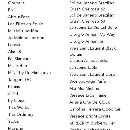
Orebella
Sol de Janeiro Brazilian
Crush Cheirosa 62
Pixi
Sol de Janeiro Brazilian
About-Face
Crush Cheirosa 68
Les Filles en Rouje
Lancôme La Vie Est Belle
Miu Miu parfém
Giorgio Armani My Way
Jo Malone London
Giorgio Armani Sì
Lolavie
Yves Saint Laurent Black
Alma K
Opium
Pai Skincare
Gisada Ambassador
Miller Harris
Lancôme Idôle
MINT by Dr. Mintcheva
Yves Saint Laurent Libre
Tangent GC
Dior Sauvage Parfém
Elemis
Miu Miu Miutine
3LAB
Versace Eros Flame
By Eloise
Ariana Grande Cloud
This Works
Carolina Herrera Good Girl
The Ordinary
Versace Bright Crystal
YEAZ
BURBERRY Burberry Her
Morphe