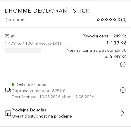
L’HOMME
DEODORANT STICK
Deodorant
0
(
0
)
75 ml
Původní cena
1 249 Kč
1 109 Kč
1 479 Kč
 / 
100
ml
včetně DPH
Nejnižší cena za posledních 30
dnů
849 Kč
Online
:
Skladem
Doprava zdarma od 699 Kč
Doručení: po, 10.08.2026 až st, 12.08.2026
Prodejna Douglas
Ověřit dostupnost na prodejně
PŘIDAT DO KOŠÍKU