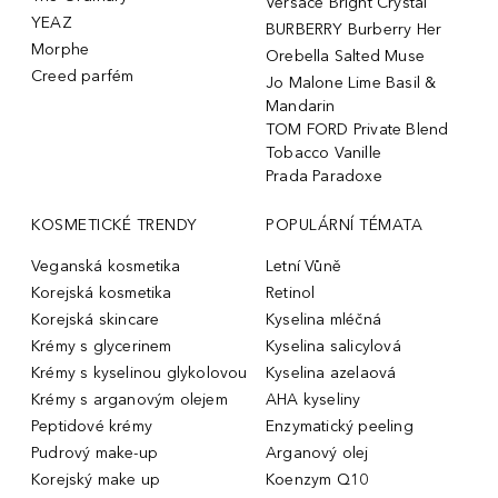
Versace Bright Crystal
YEAZ
BURBERRY Burberry Her
Morphe
Orebella Salted Muse
Creed parfém
Jo Malone Lime Basil &
Mandarin
TOM FORD Private Blend
Tobacco Vanille
Prada Paradoxe
KOSMETICKÉ TRENDY
POPULÁRNÍ TÉMATA
Veganská kosmetika
Letní Vůně
Korejská kosmetika
Retinol
Korejská skincare
Kyselina mléčná
Krémy s glycerinem
Kyselina salicylová
Krémy s kyselinou glykolovou
Kyselina azelaová
Krémy s arganovým olejem
AHA kyseliny
Peptidové krémy
Enzymatický peeling
Pudrový make-up
Arganový olej
Korejský make up
Koenzym Q10