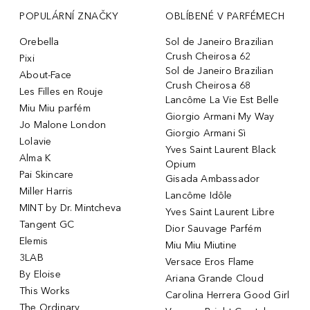
POPULÁRNÍ ZNAČKY
OBLÍBENÉ V PARFÉMECH
Orebella
Sol de Janeiro Brazilian
Crush Cheirosa 62
Pixi
Sol de Janeiro Brazilian
About-Face
Crush Cheirosa 68
Les Filles en Rouje
Lancôme La Vie Est Belle
Miu Miu parfém
Giorgio Armani My Way
Jo Malone London
Giorgio Armani Sì
Lolavie
Yves Saint Laurent Black
Alma K
Opium
Pai Skincare
Gisada Ambassador
Miller Harris
Lancôme Idôle
MINT by Dr. Mintcheva
Yves Saint Laurent Libre
Tangent GC
Dior Sauvage Parfém
Elemis
Miu Miu Miutine
3LAB
Versace Eros Flame
By Eloise
Ariana Grande Cloud
This Works
Carolina Herrera Good Girl
The Ordinary