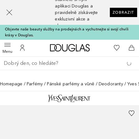
[navigation.slideout.screenreader]
aplikaci Douglas a
pravidelně získávejte
ZOBRAZIT
exkluzivní akce a
slevy
Objevte naše beauty služby na prodejnách a vychutnejte si svojí chvíli
krásy v Douglas.
Domů
K mému se
Otevřít menu
K mému účtu
Do 
Menu
Vraťte se
Proveďte vyhledávání
Homepage
Parfémy
Pánské parfémy a vůně
Deodoranty
Yves 