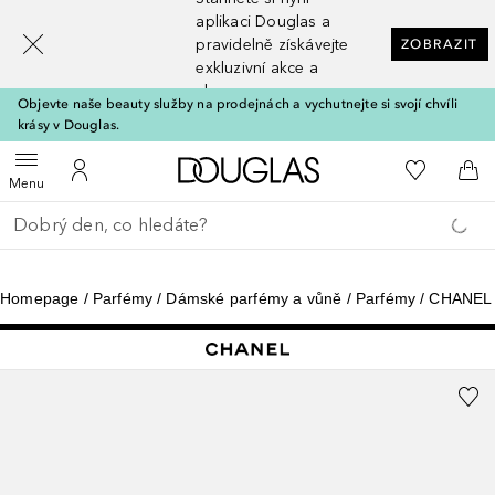
[navigation.slideout.screenreader]
aplikaci Douglas a
pravidelně získávejte
ZOBRAZIT
exkluzivní akce a
slevy
Objevte naše beauty služby na prodejnách a vychutnejte si svojí chvíli
krásy v Douglas.
Domů
K mému se
Otevřít menu
K mému účtu
Do 
Menu
Vraťte se
Proveďte vyhledávání
Homepage
Parfémy
Dámské parfémy a vůně
Parfémy
CHANEL