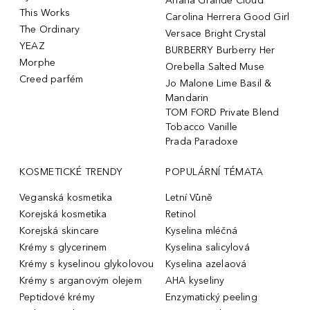
Ariana Grande Cloud
This Works
Carolina Herrera Good Girl
The Ordinary
Versace Bright Crystal
YEAZ
BURBERRY Burberry Her
Morphe
Orebella Salted Muse
Creed parfém
Jo Malone Lime Basil &
Mandarin
TOM FORD Private Blend
Tobacco Vanille
Prada Paradoxe
KOSMETICKÉ TRENDY
POPULÁRNÍ TÉMATA
Veganská kosmetika
Letní Vůně
Korejská kosmetika
Retinol
Korejská skincare
Kyselina mléčná
Krémy s glycerinem
Kyselina salicylová
Krémy s kyselinou glykolovou
Kyselina azelaová
Krémy s arganovým olejem
AHA kyseliny
Peptidové krémy
Enzymatický peeling