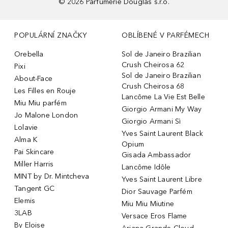
©
2026
Parfumerie Douglas s.r.o.
POPULÁRNÍ ZNAČKY
OBLÍBENÉ V PARFÉMECH
Orebella
Sol de Janeiro Brazilian
Crush Cheirosa 62
Pixi
Sol de Janeiro Brazilian
About-Face
Crush Cheirosa 68
Les Filles en Rouje
Lancôme La Vie Est Belle
Miu Miu parfém
Giorgio Armani My Way
Jo Malone London
Giorgio Armani Sì
Lolavie
Yves Saint Laurent Black
Alma K
Opium
Pai Skincare
Gisada Ambassador
Miller Harris
Lancôme Idôle
MINT by Dr. Mintcheva
Yves Saint Laurent Libre
Tangent GC
Dior Sauvage Parfém
Elemis
Miu Miu Miutine
3LAB
Versace Eros Flame
By Eloise