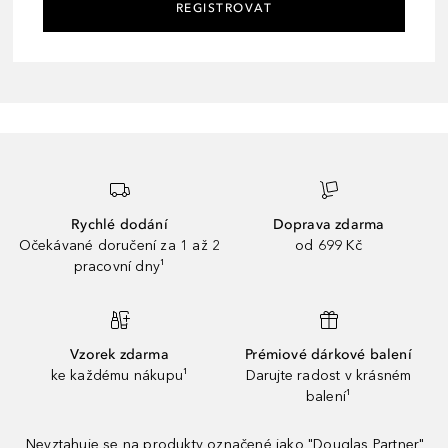
REGISTROVAT
Rychlé dodání
Doprava zdarma
Očekávané doručení za 1 až 2
od 699 Kč
pracovní dny¹
Vzorek zdarma
Prémiové dárkové balení
ke každému nákupu¹
Darujte radost v krásném
balení¹
Nevztahuje se na produkty označené jako "Douglas Partner"