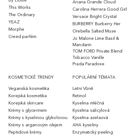
By Eloise
Ariana Grande Cloud
This Works
Carolina Herrera Good Girl
The Ordinary
Versace Bright Crystal
YEAZ
BURBERRY Burberry Her
Morphe
Orebella Salted Muse
Creed parfém
Jo Malone Lime Basil &
Mandarin
TOM FORD Private Blend
Tobacco Vanille
Prada Paradoxe
KOSMETICKÉ TRENDY
POPULÁRNÍ TÉMATA
Veganská kosmetika
Letní Vůně
Korejská kosmetika
Retinol
Korejská skincare
Kyselina mléčná
Krémy s glycerinem
Kyselina salicylová
Krémy s kyselinou glykolovou
Kyselina azelaová
Krémy s arganovým olejem
AHA kyseliny
Peptidové krémy
Enzymatický peeling