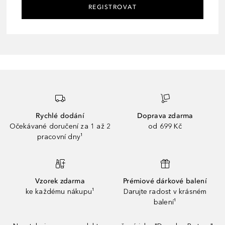
REGISTROVAT
Rychlé dodání
Doprava zdarma
Očekávané doručení za 1 až 2
od 699 Kč
pracovní dny¹
Vzorek zdarma
Prémiové dárkové balení
ke každému nákupu¹
Darujte radost v krásném
balení¹