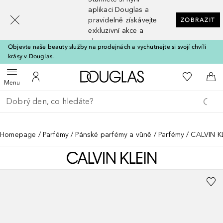
[navigation.slideout.screenreader]
aplikaci Douglas a
pravidelně získávejte
ZOBRAZIT
exkluzivní akce a
slevy
Objevte naše beauty služby na prodejnách a vychutnejte si svojí chvíli
krásy v Douglas.
Domů
K mému se
Otevřít menu
K mému účtu
Do 
Menu
Vraťte se
Proveďte vyhledávání
Homepage
Parfémy
Pánské parfémy a vůně
Parfémy
CALVIN K