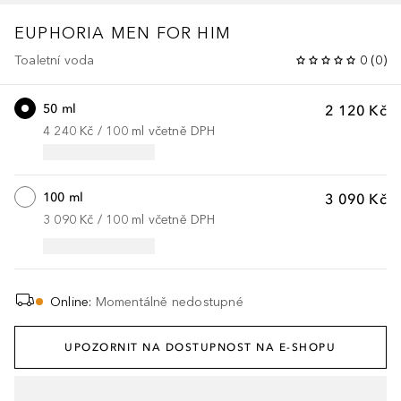
EUPHORIA MEN
FOR HIM
Toaletní voda
0
(
0
)
50 ml
2 120 Kč
4 240 Kč
 / 
100
ml
včetně DPH
100 ml
3 090 Kč
3 090 Kč
 / 
100
ml
včetně DPH
Online
:
Momentálně nedostupné
UPOZORNIT NA DOSTUPNOST NA E-SHOPU