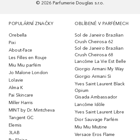
©
2026
Parfumerie Douglas s.r.o.
POPULÁRNÍ ZNAČKY
OBLÍBENÉ V PARFÉMECH
Orebella
Sol de Janeiro Brazilian
Crush Cheirosa 62
Pixi
Sol de Janeiro Brazilian
About-Face
Crush Cheirosa 68
Les Filles en Rouje
Lancôme La Vie Est Belle
Miu Miu parfém
Giorgio Armani My Way
Jo Malone London
Giorgio Armani Sì
Lolavie
Yves Saint Laurent Black
Alma K
Opium
Pai Skincare
Gisada Ambassador
Miller Harris
Lancôme Idôle
MINT by Dr. Mintcheva
Yves Saint Laurent Libre
Tangent GC
Dior Sauvage Parfém
Elemis
Miu Miu Miutine
3LAB
Versace Eros Flame