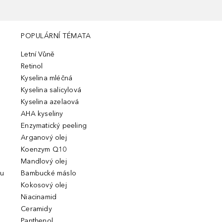
POPULÁRNÍ TÉMATA
Letní Vůně
Retinol
Kyselina mléčná
Kyselina salicylová
Kyselina azelaová
AHA kyseliny
Enzymatický peeling
Arganový olej
Koenzym Q10
Mandlový olej
ou
Bambucké máslo
Kokosový olej
Niacinamid
Ceramidy
Panthenol