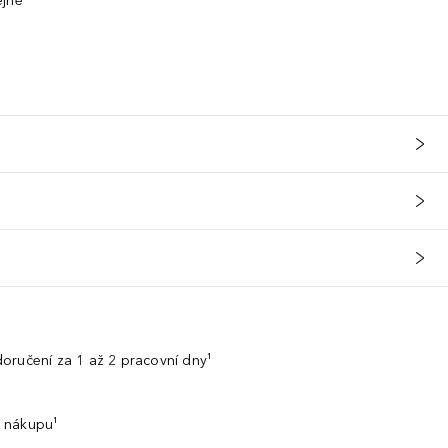
ejně
oručení za 1 až 2 pracovní dny¹
 nákupu¹