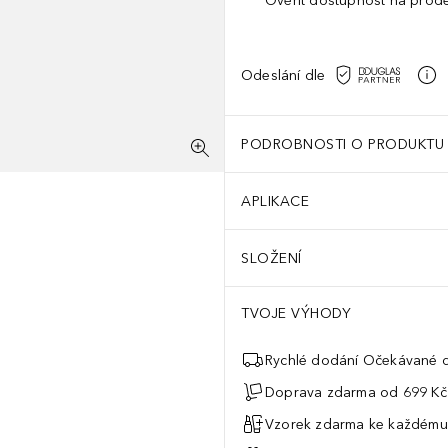
Ověřit dostupnost na prod
Odeslání dle
PODROBNOSTI O PRODUKTU
APLIKACE
SLOŽENÍ
TVOJE VÝHODY
Rychlé dodání Očekávané d
Doprava zdarma od 699 Kč
Vzorek zdarma ke každému