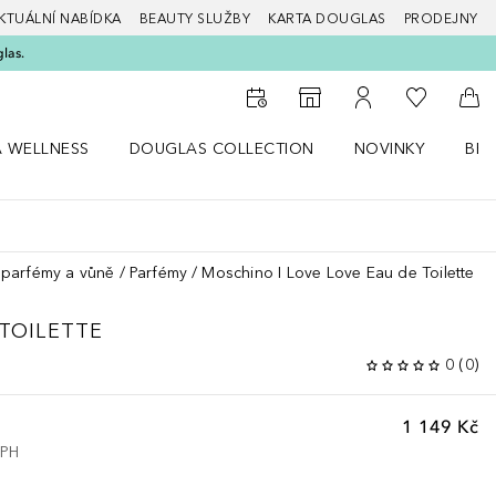
KTUÁLNÍ NABÍDKA
BEAUTY SLUŽBY
KARTA DOUGLAS
PRODEJNY
glas.
K mému se
K vyhledávači prodejen
K mému účtu
Do 
A WELLNESS
DOUGLAS COLLECTION
NOVINKY
BEA
abídku Zdraví a wellness
Otevřít nabídku Douglas Collection
Otevřít nabídku N
Ote
parfémy a vůně
Parfémy
Moschino I Love Love Eau de Toilette
TOILETTE
0
(
0
)
1 149 Kč
DPH