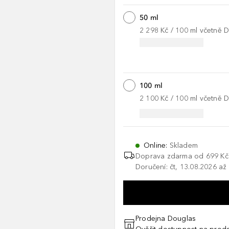
50 ml
2 298 Kč
 / 
100
ml
včetně 
100 ml
2 100 Kč
 / 
100
ml
včetně 
Online
:
Skladem
Doprava zdarma od 699 Kč
Doručení: čt, 13.08.2026 až
Prodejna Douglas