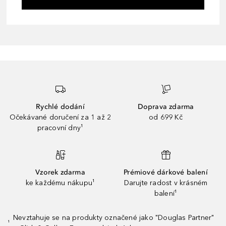
Rychlé dodání
Doprava zdarma
Očekávané doručení za 1 až 2
od 699 Kč
pracovní dny¹
Vzorek zdarma
Prémiové dárkové balení
ke každému nákupu¹
Darujte radost v krásném
balení¹
Nevztahuje se na produkty označené jako "Douglas Partner"
¹