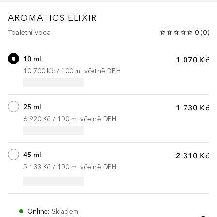
AROMATICS ELIXIR
Toaletní voda
0
(
0
)
10 ml
1 070 Kč
10 700 Kč
 / 
100
ml
včetně DPH
25 ml
1 730 Kč
6 920 Kč
 / 
100
ml
včetně DPH
45 ml
2 310 Kč
5 133 Kč
 / 
100
ml
včetně DPH
Online
:
Skladem