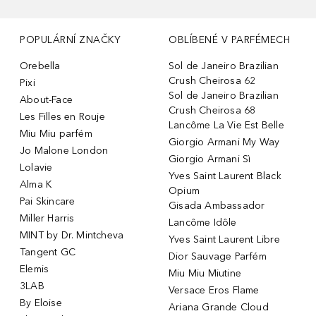
POPULÁRNÍ ZNAČKY
OBLÍBENÉ V PARFÉMECH
Orebella
Sol de Janeiro Brazilian
Crush Cheirosa 62
Pixi
Sol de Janeiro Brazilian
About-Face
Crush Cheirosa 68
Les Filles en Rouje
Lancôme La Vie Est Belle
Miu Miu parfém
Giorgio Armani My Way
Jo Malone London
Giorgio Armani Sì
Lolavie
Yves Saint Laurent Black
Alma K
Opium
Pai Skincare
Gisada Ambassador
Miller Harris
Lancôme Idôle
MINT by Dr. Mintcheva
Yves Saint Laurent Libre
Tangent GC
Dior Sauvage Parfém
Elemis
Miu Miu Miutine
3LAB
Versace Eros Flame
By Eloise
Ariana Grande Cloud