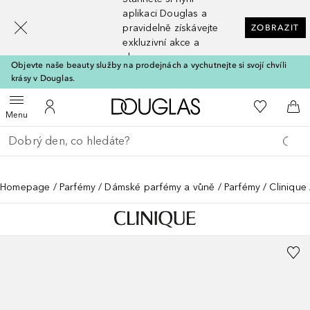
[navigation.slideout.screenreader]
aplikaci Douglas a
pravidelně získávejte
ZOBRAZIT
exkluzivní akce a
slevy
Objevte naše beauty služby na prodejnách a vychutnejte si svojí chvíli
krásy v Douglas.
Domů
K mému se
Otevřít menu
K mému účtu
Do 
Menu
Vraťte se
Proveďte vyhledávání
Homepage
Parfémy
Dámské parfémy a vůně
Parfémy
Clinique 