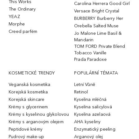
This Works
Carolina Herrera Good Girl
The Ordinary
Versace Bright Crystal
YEAZ
BURBERRY Burberry Her
Morphe
Orebella Salted Muse
Creed parfém
Jo Malone Lime Basil &
Mandarin
TOM FORD Private Blend
Tobacco Vanille
Prada Paradoxe
KOSMETICKÉ TRENDY
POPULÁRNÍ TÉMATA
Veganská kosmetika
Letní Vůně
Korejská kosmetika
Retinol
Korejská skincare
Kyselina mléčná
Krémy s glycerinem
Kyselina salicylová
Krémy s kyselinou glykolovou
Kyselina azelaová
Krémy s arganovým olejem
AHA kyseliny
Peptidové krémy
Enzymatický peeling
Pudrový make-up
Arganový olej