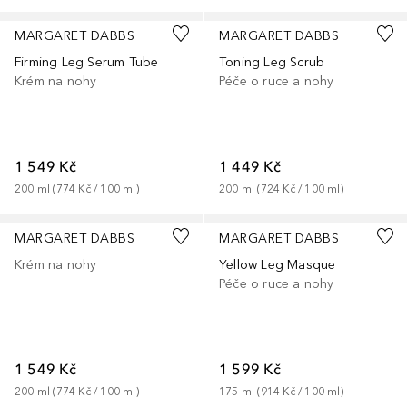
MARGARET DABBS
MARGARET DABBS
Firming Leg Serum Tube
Toning Leg Scrub
Krém na nohy
Péče o ruce a nohy
1 549 Kč
1 449 Kč
200
ml
 (
774 Kč
 / 
100
ml
)
200
ml
 (
724 Kč
 / 
100
ml
)
MARGARET DABBS
MARGARET DABBS
Krém na nohy
Yellow Leg Masque
Péče o ruce a nohy
1 549 Kč
1 599 Kč
200
ml
 (
774 Kč
 / 
100
ml
)
175
ml
 (
914 Kč
 / 
100
ml
)