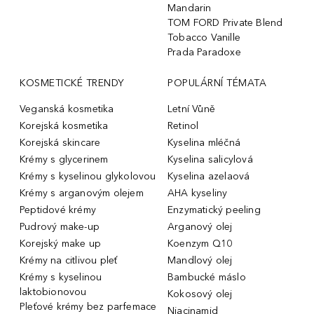
Mandarin
TOM FORD Private Blend
Tobacco Vanille
Prada Paradoxe
KOSMETICKÉ TRENDY
POPULÁRNÍ TÉMATA
Veganská kosmetika
Letní Vůně
Korejská kosmetika
Retinol
Korejská skincare
Kyselina mléčná
Krémy s glycerinem
Kyselina salicylová
Krémy s kyselinou glykolovou
Kyselina azelaová
Krémy s arganovým olejem
AHA kyseliny
Peptidové krémy
Enzymatický peeling
Pudrový make-up
Arganový olej
Korejský make up
Koenzym Q10
Krémy na citlivou pleť
Mandlový olej
Krémy s kyselinou
Bambucké máslo
laktobionovou
Kokosový olej
Pleťové krémy bez parfemace
Niacinamid