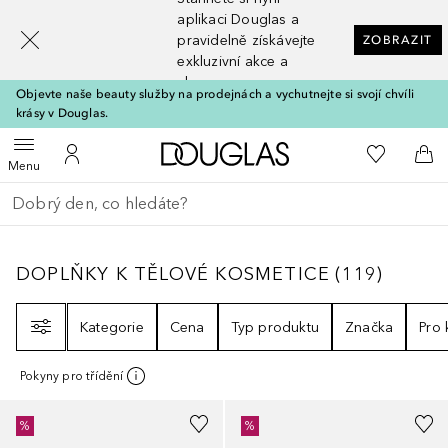
[navigation.slideout.screenreader]
aplikaci Douglas a
pravidelně získávejte
ZOBRAZIT
exkluzivní akce a
slevy
Objevte naše beauty služby na prodejnách a vychutnejte si svojí chvíli
krásy v Douglas.
Domů
K mému se
Otevřít menu
K mému účtu
Do 
Menu
Vraťte se
Proveďte vyhledávání
DOPLŇKY K TĚLOVÉ KOSMETICE
119
VÝSLE
DOPLŇKY K TĚLOVÉ KOSMETICE
(
119
)
Filtr
Kategorie
Cena
Typ produktu
Značka
Pro
Pokyny pro třídění
%
%