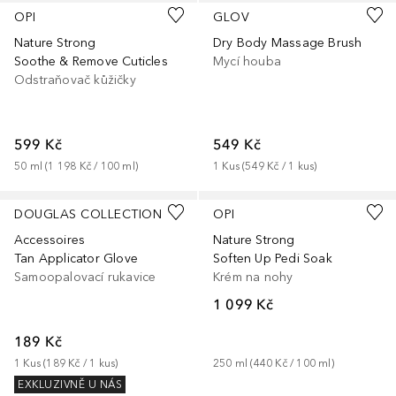
OPI
GLOV
Nature Strong
Dry Body Massage Brush
Soothe & Remove Cuticles
Mycí houba
Odstraňovač kůžičky
599 Kč
549 Kč
50
ml
 (
1 198 Kč
 / 
100
ml
)
1
Kus
 (
549 Kč
 / 
1
kus
)
DOUGLAS COLLECTION
OPI
Accessoires
Nature Strong
Tan Applicator Glove
Soften Up Pedi Soak
Samoopalovací rukavice
Krém na nohy
1 099 Kč
189 Kč
1
Kus
 (
189 Kč
 / 
1
kus
)
250
ml
 (
440 Kč
 / 
100
ml
)
EXKLUZIVNĚ U NÁS