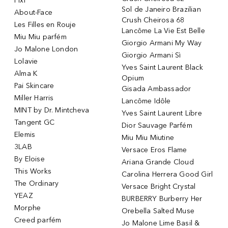
Pixi
Sol de Janeiro Brazilian
About-Face
Crush Cheirosa 68
Les Filles en Rouje
Lancôme La Vie Est Belle
Miu Miu parfém
Giorgio Armani My Way
Jo Malone London
Giorgio Armani Sì
Lolavie
Yves Saint Laurent Black
Alma K
Opium
Pai Skincare
Gisada Ambassador
Miller Harris
Lancôme Idôle
MINT by Dr. Mintcheva
Yves Saint Laurent Libre
Tangent GC
Dior Sauvage Parfém
Elemis
Miu Miu Miutine
3LAB
Versace Eros Flame
By Eloise
Ariana Grande Cloud
This Works
Carolina Herrera Good Girl
The Ordinary
Versace Bright Crystal
YEAZ
BURBERRY Burberry Her
Morphe
Orebella Salted Muse
Creed parfém
Jo Malone Lime Basil &