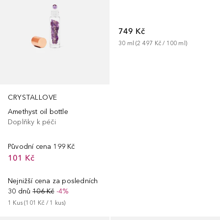
749 Kč
30
ml
 (
2 497 Kč
 / 
100
ml
)
CRYSTALLOVE
Amethyst oil bottle
Doplňky k péči
Původní cena
199 Kč
101 Kč
Nejnižší cena za posledních
30 dnů
106 Kč
-4%
1
Kus
 (
101 Kč
 / 
1
kus
)