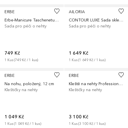
ERBE
AILORIA
Erbe-Manicure Taschenetui grau
CONTOUR LUXE Sada skleněných pilníků na nehty
Sada pro péči o nehty
Sada pro péči o nehty
749 Kč
1 649 Kč
1
Kus
 (
749 Kč
 / 
1
kus
)
1
Kus
 (
1 649 Kč
 / 
1
kus
)
ERBE
ERBE
Na nohu, položený, 12 cm
Kleště na nehty Professional, krabicový kloub, 11,5 cm
Kleštičky na nehty
Kleštičky na nehty
1 049 Kč
3 100 Kč
1
Kus
 (
1 049 Kč
 / 
1
kus
)
1
Kus
 (
3 100 Kč
 / 
1
kus
)