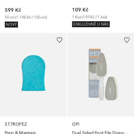
109 Kč
599 Kč
1
Kus
 (
109 Kč
 / 
1
kus
)
50
ml
 (
1 198 Kč
 / 
100
ml
)
EXKLUZIVNĚ U NÁS
NOVÝ
ST.TROPEZ
OPI
Prep & Maintain
Dual Sided Foot File Disposable Strips 80/120 Grit