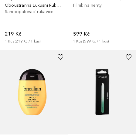
Oboustranná Luxusní Rukavice Pro Aplikaci Premium Self-Tanner
Pilník na nehty
Samoopalovací rukavice
219 Kč
599 Kč
1
Kus
 (
219 Kč
 / 
1
kus
)
1
Kus
 (
599 Kč
 / 
1
kus
)