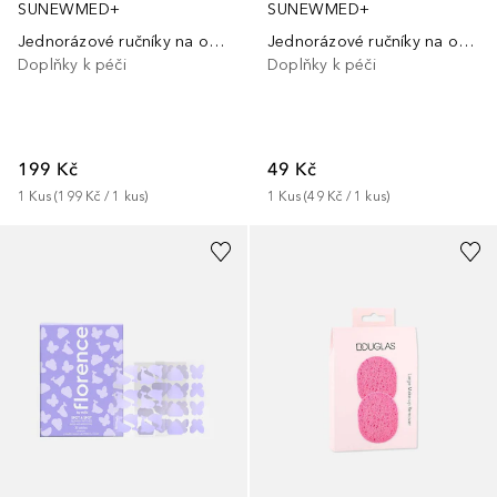
SUNEWMED+
SUNEWMED+
Jednorázové ručníky na obličej – 60 ks – z vláken akácie a borovice
Jednorázové ručníky na obličej – 10 ks – z vláken akácie a borovice
Doplňky k péči
Doplňky k péči
199 Kč
49 Kč
1
Kus
 (
199 Kč
 / 
1
kus
)
1
Kus
 (
49 Kč
 / 
1
kus
)