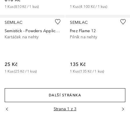
1
Kus
 (
810 Kč
 / 
1
kus
)
1
Kus
 (
4 100 Kč
 / 
1
kus
)
SEMILAC
SEMILAC
Semistick - Powders Applicator
Frez Flame 12
Kartáček na nehty
Pilník na nehty
25 Kč
135 Kč
1
Kus
 (
25 Kč
 / 
1
kus
)
1
Kus
 (
135 Kč
 / 
1
kus
)
DALŠÍ STRÁNKA
Strana 1 z 3