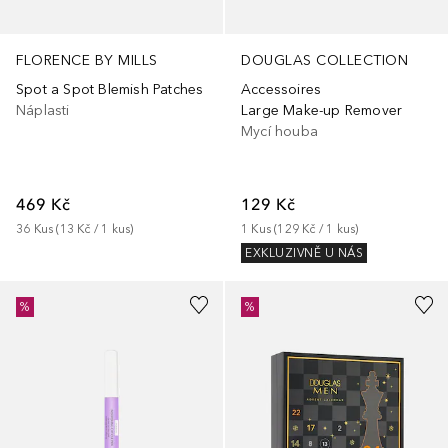
FLORENCE BY MILLS
DOUGLAS COLLECTION
Spot a Spot Blemish Patches
Accessoires
Náplasti
Large Make-up Remover
Mycí houba
469 Kč
129 Kč
36
Kus
 (
13 Kč
 / 
1
kus
)
1
Kus
 (
129 Kč
 / 
1
kus
)
EXKLUZIVNĚ U NÁS
%
%