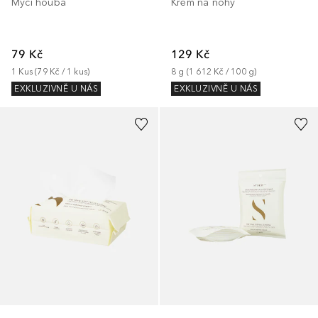
Krém na nohy
Mycí houba
129 Kč
79 Kč
8
g
 (
1 612 Kč
 / 
100
g
)
1
Kus
 (
79 Kč
 / 
1
kus
)
EXKLUZIVNĚ U NÁS
EXKLUZIVNĚ U NÁS