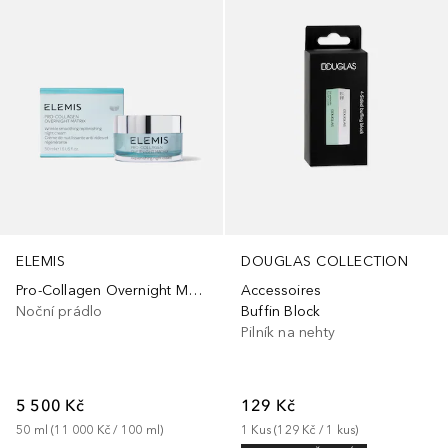
DOUGLAS COLLECTION
ELEMIS
Accessoires
Pro-Collagen Overnight Matrix
Buffin Block
Noční prádlo
Pilník na nehty
129 Kč
5 500 Kč
1
Kus
 (
129 Kč
 / 
1
kus
)
50
ml
 (
11 000 Kč
 / 
100
ml
)