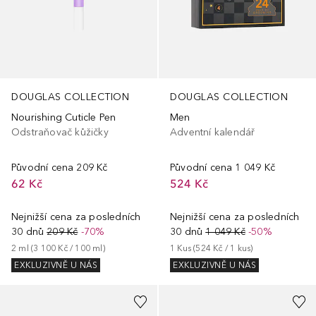
DOUGLAS COLLECTION
DOUGLAS COLLECTION
Nourishing Cuticle Pen
Men
Odstraňovač kůžičky
Adventní kalendář
Původní cena
209 Kč
Původní cena
1 049 Kč
62 Kč
524 Kč
Nejnižší cena za posledních
Nejnižší cena za posledních
30 dnů
209 Kč
-70%
30 dnů
1 049 Kč
-50%
2
ml
 (
3 100 Kč
 / 
100
ml
)
1
Kus
 (
524 Kč
 / 
1
kus
)
EXKLUZIVNĚ U NÁS
EXKLUZIVNĚ U NÁS