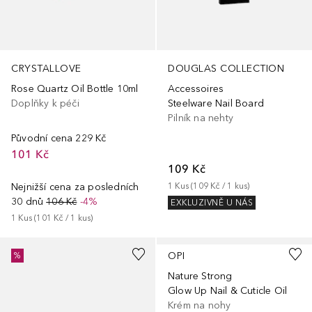
DOUGLAS COLLECTION
CRYSTALLOVE
Accessoires
Rose Quartz Oil Bottle 10ml
Steelware Nail Board
Doplňky k péči
Pilník na nehty
Původní cena
229 Kč
101 Kč
109 Kč
1
Kus
 (
109 Kč
 / 
1
kus
)
Nejnižší cena za posledních
30 dnů
106 Kč
-4%
EXKLUZIVNĚ U NÁS
1
Kus
 (
101 Kč
 / 
1
kus
)
OPI
%
Nature Strong
Glow Up Nail & Cuticle Oil
Krém na nohy