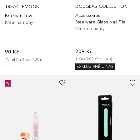
DOUGLAS COLLECTION
TREACLEMOON
Accessoires
Brazilian Love
Steelware Glass Nail File
Krém na nohy
Pilník na nehty
209 Kč
90 Kč
1
Kus
 (
209 Kč
 / 
1
kus
)
75
ml
 (
120 Kč
 / 
100
ml
)
EXKLUZIVNĚ U NÁS
%