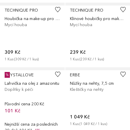
TECHNIQUE PRO
TECHNIQUE PRO
Houbička na make-up pro dokonalé líčení
Klínové houbičky pro make-up Flower Wedges
Mycí houba
Mycí houba
309 Kč
239 Kč
1
Kus
 (
309 Kč
 / 
1
kus
)
1
Kus
 (
239 Kč
 / 
1
kus
)
CRYSTALLOVE
ERBE
%
Lahvička na olej z amazonitu
Nůžky na nehty, 7,5 cm
Doplňky k péči
Kleštičky na nehty
Původní cena
200 Kč
101 Kč
1 049 Kč
Nejnižší cena za posledních
1
Kus
 (
1 049 Kč
 / 
1
kus
)