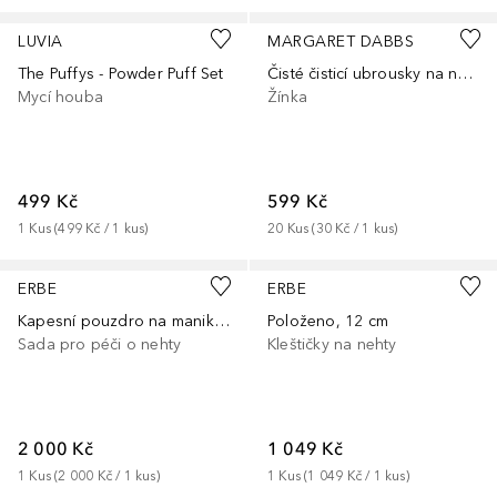
LUVIA
MARGARET DABBS
The Puffys - Powder Puff Set
Čisté čisticí ubrousky na nohy
Mycí houba
Žínka
499 Kč
599 Kč
1
Kus
 (
499 Kč
 / 
1
kus
)
20
Kus
 (
30 Kč
 / 
1
kus
)
ERBE
ERBE
Kapesní pouzdro na manikúru, 5 kusů
Položeno, 12 cm
Sada pro péči o nehty
Kleštičky na nehty
2 000 Kč
1 049 Kč
1
Kus
 (
2 000 Kč
 / 
1
kus
)
1
Kus
 (
1 049 Kč
 / 
1
kus
)