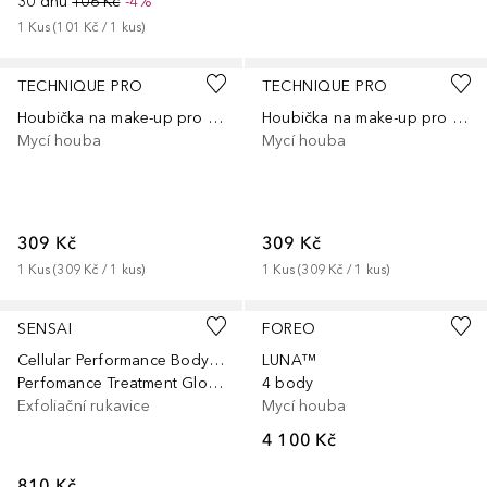
30 dnů
106 Kč
-4%
1
Kus
 (
101 Kč
 / 
1
kus
)
TECHNIQUE PRO
TECHNIQUE PRO
Houbička na make-up pro dokonalý vzhled
Houbička na make-up pro dokonalý vzhled
Mycí houba
Mycí houba
309 Kč
309 Kč
1
Kus
 (
309 Kč
 / 
1
kus
)
1
Kus
 (
309 Kč
 / 
1
kus
)
SENSAI
FOREO
Cellular Performance Body Care
LUNA™
Perfomance Treatment Gloves
4 body
Exfoliační rukavice
Mycí houba
4 100 Kč
810 Kč